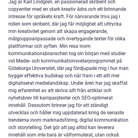
Jag är Karl Lindgren, en passionerad skribent och
copywriter med en stark kreativ ådra och ett brinnande
intresse för språkets kraft. För närvarande trivs jag i
rollen som skribent, där jag får möjlighet att uttrycka
min kreativitet genom att skapa engagerande,
målgruppsanpassade och övertygande texter för olika
plattformar och syften. Min resa inom
kommunikationsbranschen tog sin början med studier
vid Medie- och kommunikationsvetarprogrammet på
Göteborgs Universitet, där jag fördjupade mig i hur man
bygger effektiva budskap och når fram i ett allt mer
digitaliserat medielandskap. Under åren har jag skaffat
mig erfarenhet av att skriva allt från artiklar och
nyhetsbrev till kampanjtexter och SEO-optimerat
innehåll. Dessutom brinner jag för att ständigt
utvecklas och håller mig uppdaterad kring de senaste
trenderna inom marknadsföring, digital kommunikation
och storytelling. Det gör att jag alltid kan leverera
innehåll som inte bara är välformulerat, utan också