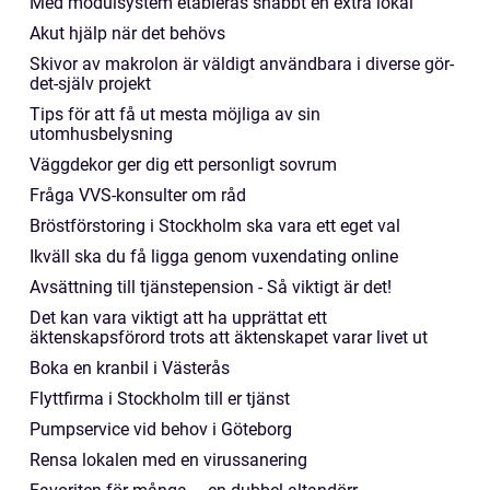
Med modulsystem etableras snabbt en extra lokal
Akut hjälp när det behövs
Skivor av makrolon är väldigt användbara i diverse gör-
det-själv projekt
Tips för att få ut mesta möjliga av sin
utomhusbelysning
Väggdekor ger dig ett personligt sovrum
Fråga VVS-konsulter om råd
Bröstförstoring i Stockholm ska vara ett eget val
Ikväll ska du få ligga genom vuxendating online
Avsättning till tjänstepension - Så viktigt är det!
Det kan vara viktigt att ha upprättat ett
äktenskapsförord trots att äktenskapet varar livet ut
Boka en kranbil i Västerås
Flyttfirma i Stockholm till er tjänst
Pumpservice vid behov i Göteborg
Rensa lokalen med en virussanering