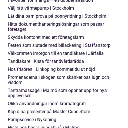
Favoriten för många – en dubbel altandörr
Välj rätt värmepump i Stockholm
Låt dina barn prova på ponnyridning i Stockholm
Hitta dokumenthanteringslösningar som passar
företaget
Skydda kontoret med ett företagslarm
Festen som slutade med billackering i Staffanstorp
Välkommen imorgon till en tandläkare i Järfälla
Tandläkare i Kista för tandvårdsrädda
Hos frisören i Linköping kommer du ut nöjd
Promenaderna i skogen som skänker oss lugn och
visdom
Tantramassage i Malmö som öppnar upp för nya
upplevelser
Olika användningar inom kromatografi
Köp dina presenter på Master Cube Store
Pumpservice i Nyköping
Hjälp hos begravningsbyrå i Malmö