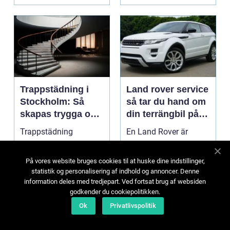
Trappstädning i
Land rover service
Stockholm: Så
så tar du hand om
skapas trygga och
din terrängbil på
trivsamma
rätt sätt
Trappstädning
En Land Rover är
trapphus
Stockholm handlar om
byggd för tuffa miljöer,
mer än att bara sopa
lång körsträcka och
På vores website bruges cookies til at huske dine indstillinger,
några trappsteg och
stora påfrestningar.
statistik og personalisering af indhold og annoncer. Denne
torka en...
Samtidigt är det ...
information deles med tredjepart. Ved fortsat brug af websiden
12 juli 2026
10 juli 2026
godkender du cookiepolitikken.
Ok
Privatlivspolitik