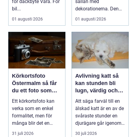
för däckbyte Vara. För
sällan med
bil...
dekorationerna. Den
börjar i köket....
01 augusti 2026
01 augusti 2026
Körkortsfoto
Avlivning katt så
Östermalm så får
kan stunden bli
du ett foto som
lugn, värdig och
alltid blir godkänt
trygg
Ett körkortsfoto kan
Att säga farväl till en
verka som en enkel
älskad katt är en av de
formalitet, men för
svåraste stunder en
många blir det en
djurägare går igenom.
oväntad källa till str...
Beslutet o...
31 juli 2026
30 juli 2026