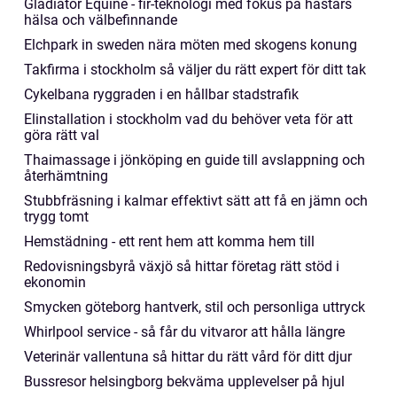
Gladiator Equine - fir-teknologi med fokus på hästars
hälsa och välbefinnande
Elchpark in sweden nära möten med skogens konung
Takfirma i stockholm så väljer du rätt expert för ditt tak
Cykelbana ryggraden i en hållbar stadstrafik
Elinstallation i stockholm vad du behöver veta för att
göra rätt val
Thaimassage i jönköping en guide till avslappning och
återhämtning
Stubbfräsning i kalmar effektivt sätt att få en jämn och
trygg tomt
Hemstädning - ett rent hem att komma hem till
Redovisningsbyrå växjö så hittar företag rätt stöd i
ekonomin
Smycken göteborg hantverk, stil och personliga uttryck
Whirlpool service - så får du vitvaror att hålla längre
Veterinär vallentuna så hittar du rätt vård för ditt djur
Bussresor helsingborg bekväma upplevelser på hjul