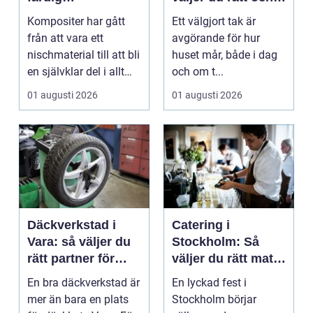
högpresterande
får ett tak som
Kompositer har gått
Ett välgjort tak är
produkt
håller
från att vara ett
avgörande för hur
nischmaterial till att bli
huset mår, både i dag
en självklar del i allt
och om t...
från vindkr...
01 augusti 2026
01 augusti 2026
Däckverkstad i
Catering i
Vara: så väljer du
Stockholm: Så
rätt partner för
väljer du rätt mat
säker körning året
till ditt evenemang
En bra däckverkstad är
En lyckad fest i
runt
mer än bara en plats
Stockholm börjar