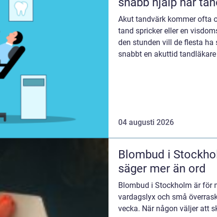
snabb hjälp när ta
Akut tandvärk kommer ofta ov
tand spricker eller en visdom
den stunden vill de flesta ha
snabbt en akuttid tandläkar
här...
04 augusti 2026
Blombud i Stockhol
säger mer än ord
Blombud i Stockholm är för
vardagslyx och små överrask
vecka. När någon väljer att 