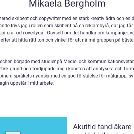
Mikaela Bergholm
erad skribent och copywriter med en stark kreativ ådra och en d
de trivs jag i rollen som skribent på en reklambyrå, där jag får
nspirerar och övertygar. Oavsett om det handlar om kampanjer, 
id efter att hitta rätt ton och vinkel för att nå målgruppen på bästa
chen började med studier på Medie- och kommunikationsveta
oretisk grund och fördjupade mig i konsten att analysera och förm
ombinera språkets nyanser med en god förståelse för målgrupp, syf
agin uppstår i mitt arbete.
Akuttid tandläkare i mal