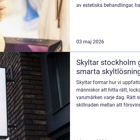
av estetiska behandlingar, ha
senaste åren. Samtidi...
03 maj 2026
Skyltar stockholm guide till synliga och
smarta skyltlösnin
Skyltar formar hur vi uppfatt
människor att hitta rätt, lock
varumärken varje dag. Rätt sk
skillnaden mellan att försvin
ih...