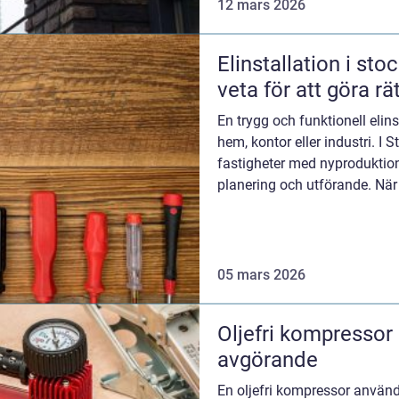
12 mars 2026
Elinstallation i stockholm vad
veta för att göra rät
En trygg och funktionell elins
hem, kontor eller industri. I
fastigheter med nyproduktion,
planering och utförande. Nä
den ...
05 mars 2026
Oljefri kompressor när ren tryckluft är
avgörande
En oljefri kompressor används