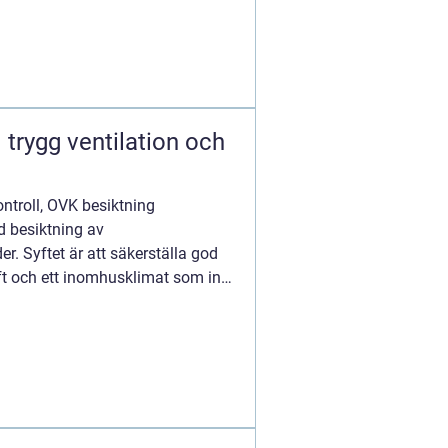
trygg ventilation och
ontroll, OVK besiktning
d besiktning av
r. Syftet är att säkerställa god
rift och ett inomhusklimat som inte