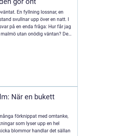
nden gör ont
äntat. En fyllning lossnar, en
stand svullnar upp över en natt. I
 svar på en enda fråga: Hur får jag
e malmö utan onödig väntan? Den
m: När en bukett
 många förknippat med omtanke,
ningar som lyser upp en hel
skicka blommor handlar det sällan