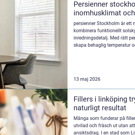
Persienner stockhol
inomhusklimat och
persienner Stockholm är ett na
kombinera funktionellt solsk
inredningsdetalj. Med rätt per
skapa behaglig temperatur och
villor och ko...
13 maj 2026
Fillers i linköping trygg väg till ett
naturligt resultat
Många som funderar på fille
utvilad och fräsch ut utan att
ansiktsdrag. I en stad som L