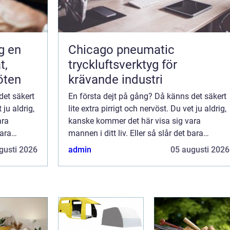
en
Chicago pneumatic
t,
tryckluftsverktyg för
öten
krävande industri
det säkert
En första dejt på gång? Då känns det säkert
 ju aldrig,
lite extra pirrigt och nervöst. Du vet ju aldrig,
ara
kanske kommer det här visa sig vara
bara
mannen i ditt liv. Eller så slår det bara
 så noga
gnistor för en kväll? En kan aldrig så noga
gusti 2026
admin
05 augusti 2026
veta.Men det finns ju faktiskt en ...