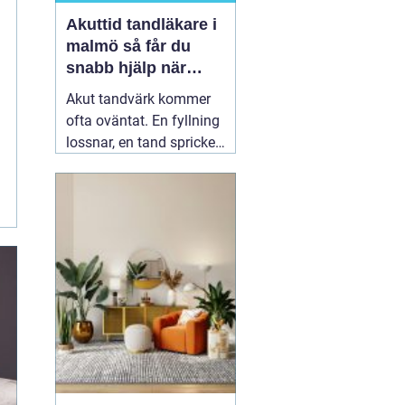
Akuttid tandläkare i
malmö så får du
snabb hjälp när
tanden gör ont
Akut tandvärk kommer
ofta oväntat. En fyllning
lossnar, en tand spricker
eller en visdomstand
svullnar upp över en
natt. I den stunden vill de
flesta ha svar på en
enda fråga: Hur får jag
snabbt
04 augusti 2026