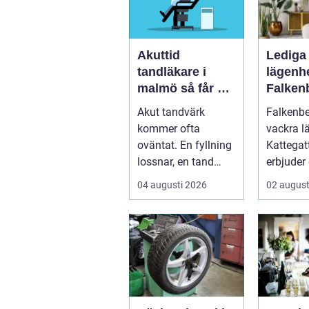
Akuttid
Lediga
tandläkare i
lägenhe
malmö så får du
Falken
snabb hjälp när
guide ti
Akut tandvärk
Falkenbe
tanden gör ont
hem
kommer ofta
vackra l
oväntat. En fyllning
Kattegatt
lossnar, en tand
erbjuder
spricker eller en
livsupple
04 augusti 2026
02 august
visdomstand
svulln...