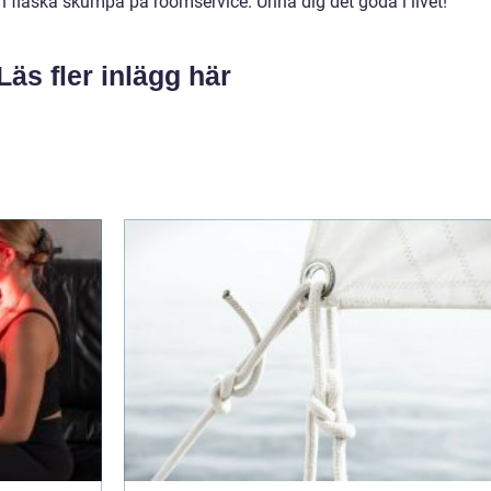
n flaska skumpa på roomservice. Unna dig det goda i livet!
Läs fler inlägg här