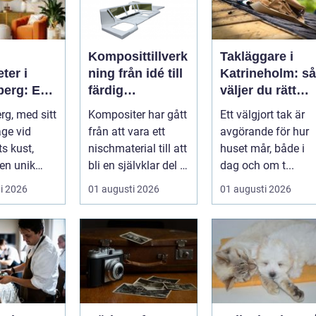
Komposittillverk
Takläggare i
ter i
ning från idé till
Katrineholm: så
berg: En
färdig
väljer du rätt
ll ditt nya
högpresterande
och får ett tak
rg, med sitt
Kompositer har gått
Ett välgjort tak är
produkt
som håller
äge vid
från att vara ett
avgörande för hur
s kust,
nischmaterial till att
huset mår, både i
 en unik
bli en självklar del i
dag och om t...
velse för ...
allt från vindkr...
i 2026
01 augusti 2026
01 augusti 2026