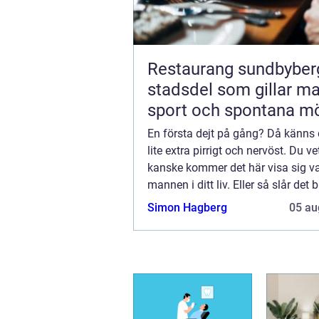
Restaurang sundbyberg 
stadsdel som gillar ma
sport och spontana m
En första dejt på gång? Då känns 
lite extra pirrigt och nervöst. Du vet
kanske kommer det här visa sig v
mannen i ditt liv. Eller så slår det 
gnistor för en kväll? En kan aldrig
Simon Hagberg
05 au
veta.Men det finns ju faktiskt en ...