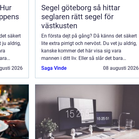
 Hur
Segel göteborg så hittar
oppens
seglaren rätt segel för
västkusten
det säkert
En första dejt på gång? Då känns det säkert
 ju aldrig,
lite extra pirrigt och nervöst. Du vet ju aldrig,
ara
kanske kommer det här visa sig vara
bara
mannen i ditt liv. Eller så slår det bara
 så noga
gnistor för en kväll? En kan aldrig så noga
gusti 2026
Saga Vinde
08 augusti 2026
veta.Men det finns ju faktiskt en ...