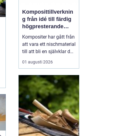
Komposittillverknin
g från idé till färdig
högpresterande
produkt
Kompositer har gått från
att vara ett nischmaterial
till att bli en självklar del
i allt från vindkraftverk
01 augusti 2026
och tåg till
industrimaskiner och
specialfordon.
Komposittillverkning
handlar om att
kombinera två eller fler
material för att skapa
något som...