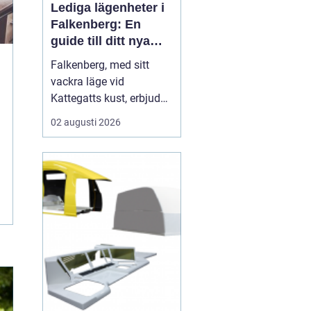
Lediga lägenheter i
Falkenberg: En
guide till ditt nya
hem
Falkenberg, med sitt
vackra läge vid
Kattegatts kust, erbjuder
en unik livsupplevelse
02 augusti 2026
för privatpersoner och
familjer. För dig som
letar efter lediga
lägenheter Falkenberg,
finns det ett flertal
möjligheter att utforska.
I de...