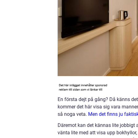
En första dejt på gång? Då känns det s
kommer det här visa sig vara mannen i 
så noga veta.
Men det finns ju faktis
Däremot kan det kännas lite jobbigt a
vänta lite med att visa upp bokhyllo