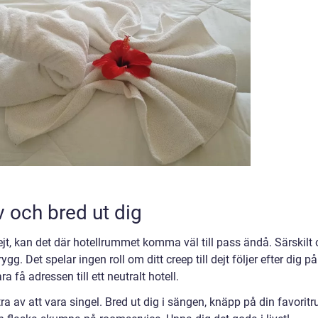
v och bred ut dig
ejt, kan det där hotellrummet komma väl till pass ändå. Särskilt
. Det spelar ingen roll om ditt creep till dejt följer efter dig på
få adressen till ett neutralt hotell.
ra av att vara singel. Bred ut dig i sängen, knäpp på din favoritru