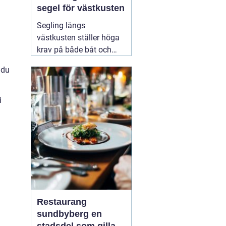
segel för västkusten
Segling längs
västkusten ställer höga
krav på både båt och
utrustning. Vinden
 du
skiftar snabbt, sjön
bygger upp brantare
vågor än i skärgårdar
i
innanför, och säsongen
lockar allt från
semesterseglare till
målmedvetna
kappseglare. För den
som
08 augusti 2026
Restaurang
sundbyberg en