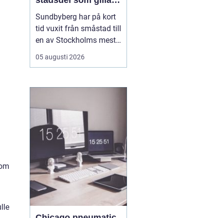
stadsdel som gillar
mat, sport och
Sundbyberg har på kort
spontana möten
tid vuxit från småstad till
en av Stockholms mest
levande knutpunkter.
05 augusti 2026
Med nya bostäder,
företag och bättre
kommunikationer har
också restauranglivet
tagit fart. Här blandas
kvarterskrogar, trendiga
bistron och sportbarer
på en...
 om
lle
Chicago pneumatic