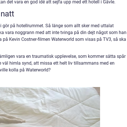
an det vara en god idé att sejfa upp med ett hotell i Gävle.
 natt
d ni gör på hotellrummet. Så länge som allt sker med uttalat
 ska vara noggrann med att inte tvinga på din dejt något som han
titta på Kevin Costner-filmen Waterworld som visas på TV3, så ska
an nämligen vara en traumatisk upplevelse, som kommer sätta spår 
e väl himla synd, att missa ett helt liv tillsammans med en
ville kolla på Waterworld?