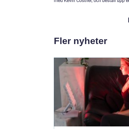
med Kevin Costner, och beställ upp e
Fler nyheter