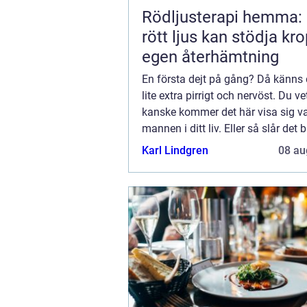
Rödljusterapi hemma:
rött ljus kan stödja kr
egen återhämtning
En första dejt på gång? Då känns 
lite extra pirrigt och nervöst. Du vet
kanske kommer det här visa sig v
mannen i ditt liv. Eller så slår det 
gnistor för en kväll? En kan aldrig
Karl Lindgren
08 au
veta.Men det finns ju faktiskt en ...