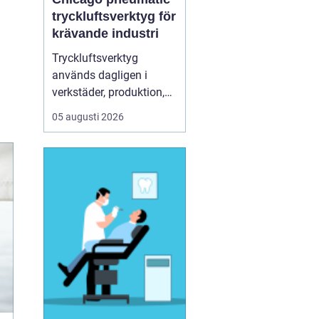
tryckluftsverktyg för
krävande industri
Tryckluftsverktyg
används dagligen i
verkstäder, produktion,
service och underhåll. De
05 augusti 2026
ska leverera högt
vridmoment, klara tuffa
skift och samtidigt vara
säkra och ergonomiska
för användaren. Chicago
Pneumatic är ett av de
mest etablerade namnen
i de...