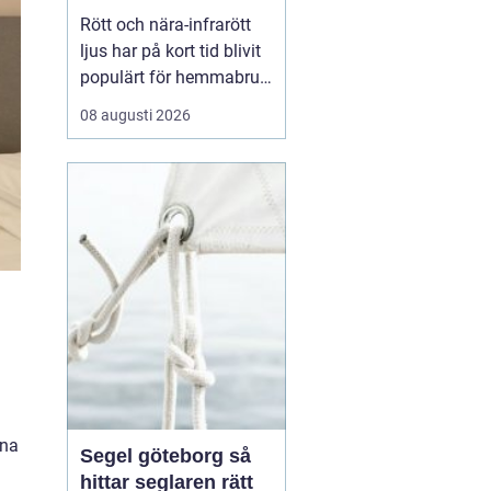
egen återhämtning
Rött och nära-infrarött
ljus har på kort tid blivit
populärt för hemmabruk,
och fler vill veta hur
08 augusti 2026
rödljusterapi hemma kan
påverka energi, hud,
leder och sömn. Många
undrar hur det fungerar
på...
g
rna
Segel göteborg så
hittar seglaren rätt