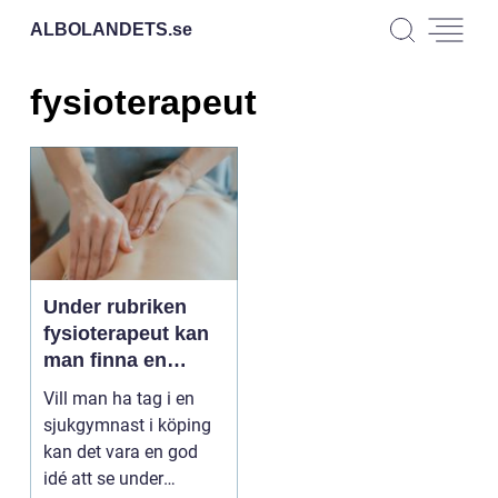
ALBOLANDETS.
se
fysioterapeut
Under rubriken
fysioterapeut kan
man finna en
sjukgymnast i
Vill man ha tag i en
Köping
sjukgymnast i köping
kan det vara en god
idé att se under