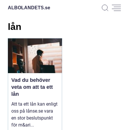
ALBOLANDETS.
se
lån
Vad du behöver
veta om att ta ett
lån
Att ta ett lån kan enligt
oss på lånse.se vara
en stor beslutspunkt
för m&ari...