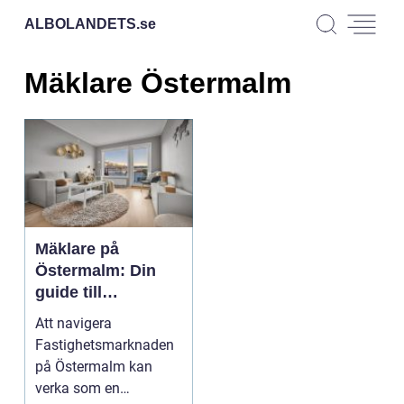
ALBOLANDETS.
se
Mäklare Östermalm
Mäklare på
Östermalm: Din
guide till
fastighetsmarknad
Att navigera
en
Fastighetsmarknaden
på Östermalm kan
verka som en