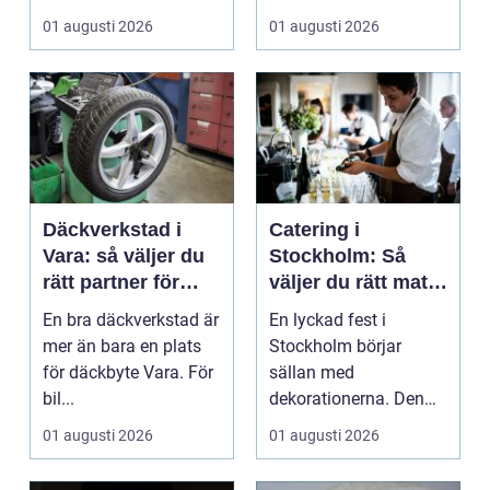
från vindkr...
01 augusti 2026
01 augusti 2026
Däckverkstad i
Catering i
Vara: så väljer du
Stockholm: Så
rätt partner för
väljer du rätt mat
säker körning året
till ditt evenemang
En bra däckverkstad är
En lyckad fest i
runt
mer än bara en plats
Stockholm börjar
för däckbyte Vara. För
sällan med
bil...
dekorationerna. Den
börjar i köket....
01 augusti 2026
01 augusti 2026