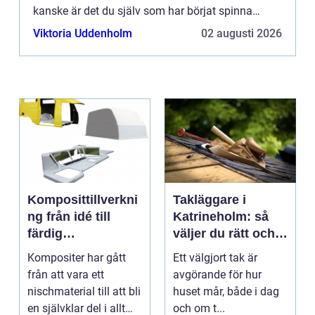
kanske är det du själv som har börjat spinna
jullå...
Viktoria Uddenholm
02 augusti 2026
Komposittillverkni
Takläggare i
ng från idé till
Katrineholm: så
färdig
väljer du rätt och
högpresterande
får ett tak som
Kompositer har gått
Ett välgjort tak är
produkt
håller
från att vara ett
avgörande för hur
nischmaterial till att bli
huset mår, både i dag
en självklar del i allt
och om t...