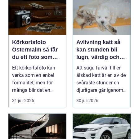
Körkortsfoto
Avlivning katt så
Östermalm så får
kan stunden bli
du ett foto som
lugn, värdig och
alltid blir godkänt
trygg
Ett körkortsfoto kan
Att säga farväl till en
verka som en enkel
älskad katt är en av de
formalitet, men för
svåraste stunder en
många blir det en
djurägare går igenom.
oväntad källa till str...
Beslutet o...
31 juli 2026
30 juli 2026