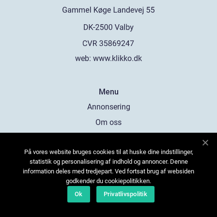
web:
www.klikko.dk
Menu
Annonsering
Om oss
Cookies
På vores website bruges cookies til at huske dine indstillinger,
Kontakta oss
statistik og personalisering af indhold og annoncer. Denne
Sitemap
information deles med tredjepart. Ved fortsat brug af websiden
godkender du cookiepolitikken.
Ok
Privatlivspolitik