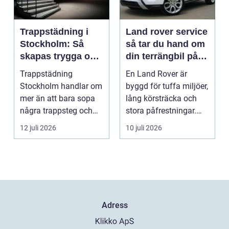
Trappstädning i
Land rover service
Stockholm: Så
så tar du hand om
skapas trygga och
din terrängbil på
trivsamma
rätt sätt
Trappstädning
En Land Rover är
trapphus
Stockholm handlar om
byggd för tuffa miljöer,
mer än att bara sopa
lång körsträcka och
några trappsteg och
stora påfrestningar.
torka en...
Samtidigt är det ...
12 juli 2026
10 juli 2026
Adress