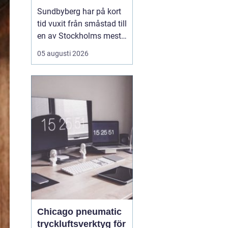
mat, sport och
Sundbyberg har på kort
spontana möten
tid vuxit från småstad till
en av Stockholms mest
levande knutpunkter.
05 augusti 2026
Med nya bostäder,
företag och bättre
kommunikationer har
också restauranglivet
tagit fart. Här blandas
kvarterskrogar, trendiga
bistron och sportbarer
på en...
Chicago pneumatic
tryckluftsverktyg för