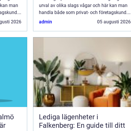
r kan man
urval av olika slags vågar och här kan man
tagskund.
handla både som privat- och företagskund.
Här finns Sveriges största urval...
gusti 2026
admin
05 augusti 2026
malmö
Lediga lägenheter i
är
Falkenberg: En guide till ditt