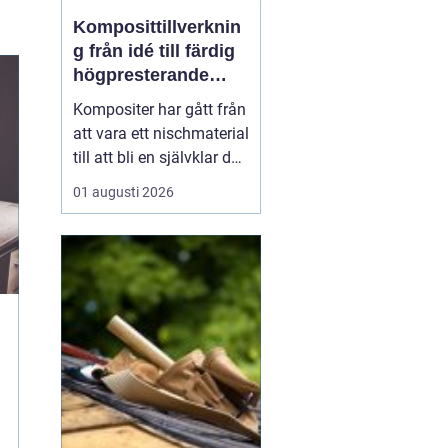
Komposittillverknin
g från idé till färdig
högpresterande
produkt
Kompositer har gått från
att vara ett nischmaterial
till att bli en självklar del
i allt från vindkraftverk
01 augusti 2026
och tåg till
industrimaskiner och
specialfordon.
Komposittillverkning
handlar om att
kombinera två eller fler
material för att skapa
något som...