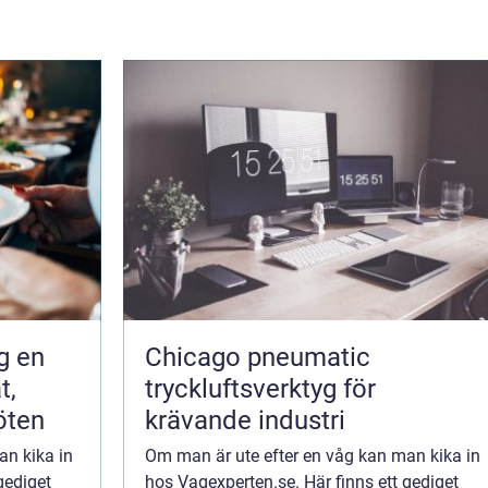
en
Chicago pneumatic
t,
tryckluftsverktyg för
öten
krävande industri
an kika in
Om man är ute efter en våg kan man kika in
gediget
hos Vagexperten.se. Här finns ett gediget