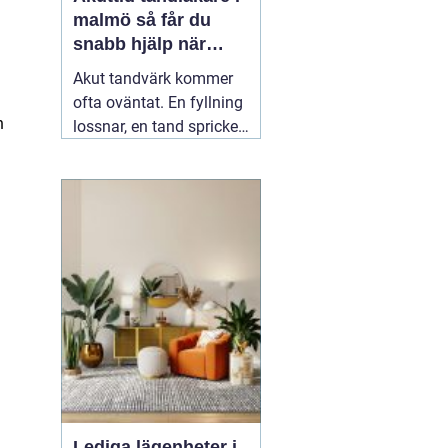
malmö så får du
snabb hjälp när
tanden gör ont
Akut tandvärk kommer
ofta oväntat. En fyllning
h
lossnar, en tand spricker
eller en visdomstand
svullnar upp över en
natt. I den stunden vill de
flesta ha svar på en
enda fråga: Hur får jag
snabbt
04 augusti 2026
Lediga lägenheter i