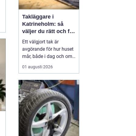
Takläggare i
Katrineholm: så
väljer du rätt och får
ett tak som håller
Ett välgjort tak är
avgörande för hur huset
mår, både i dag och om
tjugo år. I Katrineholm
01 augusti 2026
märks varje årstid
tydligt: kalla vintrar,
regniga höstar och heta
sommardagar sliter hårt
på...