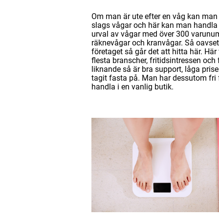
Om man är ute efter en våg kan man 
slags vågar och här kan man handla 
urval av vågar med över 300 varunumm
räknevågar och kranvågar. Så oavsett 
företaget så går det att hitta här. Hä
flesta branscher, fritidsintressen oc
liknande så är bra support, låga pris
tagit fasta på. Man har dessutom fri fr
handla i en vanlig butik.