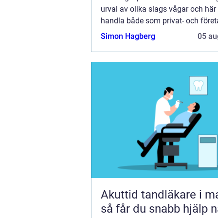
urval av olika slags vågar och hä
handla både som privat- och före
Här finns Sveriges största urval...
Simon Hagberg
05 au
Akuttid tandläkare i 
så får du snabb hjälp n