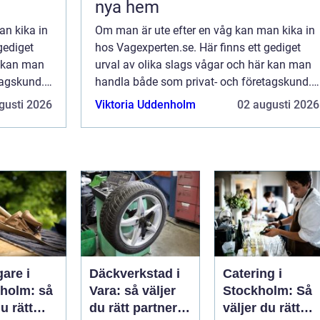
nya hem
an kika in
Om man är ute efter en våg kan man kika in
gediget
hos Vagexperten.se. Här finns ett gediget
r kan man
urval av olika slags vågar och här kan man
tagskund.
handla både som privat- och företagskund.
Här finns Sveriges största urval...
gusti 2026
Viktoria Uddenholm
02 augusti 2026
are i
Däckverkstad i
Catering i
eholm: så
Vara: så väljer
Stockholm: Så
u rätt
du rätt partner
väljer du rätt