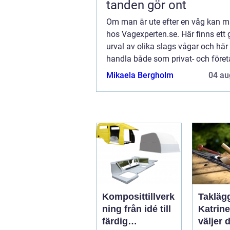
tanden gör ont
Om man är ute efter en våg kan m
hos Vagexperten.se. Här finns ett 
urval av olika slags vågar och hä
handla både som privat- och före
Här finns Sveriges största urval...
Mikaela Bergholm
04 au
Komposittillverk
Taklägg
ning från idé till
Katrin
färdig
väljer d