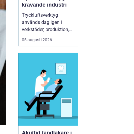
krävande industri
Tryckluftsverktyg
används dagligen i
verkstäder, produktion,
service och underhåll. De
05 augusti 2026
ska leverera högt
vridmoment, klara tuffa
skift och samtidigt vara
säkra och ergonomiska
för användaren. Chicago
Pneumatic är ett av de
mest etablerade namnen
i de...
Akuttid tandläkare i