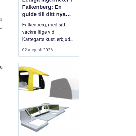
Falkenberg: En
guide till ditt nya
ga
hem
Falkenberg, med sitt
t.
vackra läge vid
Kattegatts kust, erbjuder
en unik livsupplevelse
02 augusti 2026
för privatpersoner och
familjer. För dig som
ga
letar efter lediga
lägenheter Falkenberg,
finns det ett flertal
möjligheter att utforska.
I de...