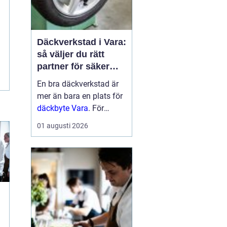
Däckverkstad i Vara:
så väljer du rätt
partner för säker
körning året runt
En bra däckverkstad är
mer än bara en plats för
däckbyte Vara
. För
bilägare i Vara handlar
01 augusti 2026
valet om säkerhet,
ekonomi och try...