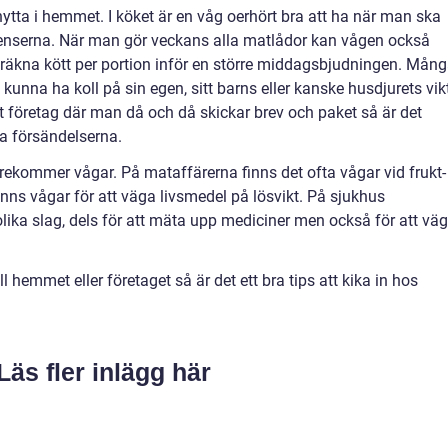
nytta i hemmet. I köket är en våg oerhört bra att ha när man ska
ienserna. När man gör veckans alla matlådor kan vågen också
eräkna kött per portion inför en större middagsbjudningen. Mån
kunna ha koll på sin egen, sitt barns eller kanske husdjurets vik
 företag där man då och då skickar brev och paket så är det
a försändelserna.
ekommer vågar. På mataffärerna finns det ofta vågar vid frukt-
nns vågar för att väga livsmedel på lösvikt. På sjukhus
ka slag, dels för att mäta upp mediciner men också för att vä
l hemmet eller företaget så är det ett bra tips att kika in hos
Läs fler inlägg här