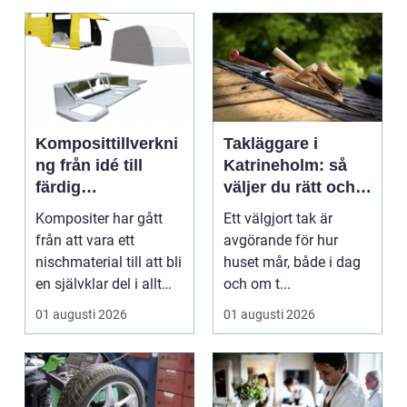
Komposittillverkni
Takläggare i
ng från idé till
Katrineholm: så
färdig
väljer du rätt och
högpresterande
får ett tak som
Kompositer har gått
Ett välgjort tak är
produkt
håller
från att vara ett
avgörande för hur
nischmaterial till att bli
huset mår, både i dag
en självklar del i allt
och om t...
från vindkr...
01 augusti 2026
01 augusti 2026