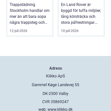
trivsamma
rätt sätt
Trappstädning
En Land Rover är
trapphus
Stockholm handlar om
byggd för tuffa miljöer,
mer än att bara sopa
lång körsträcka och
några trappsteg och
stora påfrestningar.
torka en...
Samtidigt är det ...
12 juli 2026
10 juli 2026
Adress
web:
www.klikko.dk