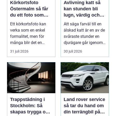
Körkortsfoto
Avlivning katt så
Östermalm så får
kan stunden bli
du ett foto som
lugn, värdig och
alltid blir godkänt
trygg
Ett körkortsfoto kan
Att säga farväl till en
verka som en enkel
älskad katt är en av de
formalitet, men för
svåraste stunder en
många blir det en
djurägare går igenom.
oväntad källa till str...
Beslutet o...
31 juli 2026
30 juli 2026
Trappstädning i
Land rover service
Stockholm: Så
så tar du hand om
skapas trygga och
din terrängbil på