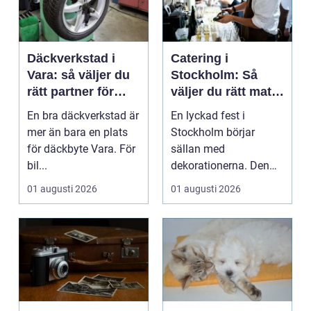
Däckverkstad i
Catering i
Vara: så väljer du
Stockholm: Så
rätt partner för
väljer du rätt mat
säker körning året
till ditt evenemang
En bra däckverkstad är
En lyckad fest i
runt
mer än bara en plats
Stockholm börjar
för däckbyte Vara. För
sällan med
bil...
dekorationerna. Den
börjar i köket....
01 augusti 2026
01 augusti 2026