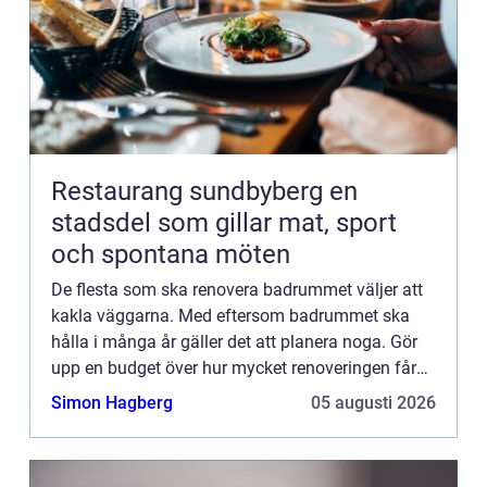
Restaurang sundbyberg en
stadsdel som gillar mat, sport
och spontana möten
De flesta som ska renovera badrummet väljer att
kakla väggarna. Med eftersom badrummet ska
hålla i många år gäller det att planera noga. Gör
upp en budget över hur mycket renoveringen får
kosta. Det finns nämligen mycket kakel som är
Simon Hagberg
05 augusti 2026
fint, också såda...