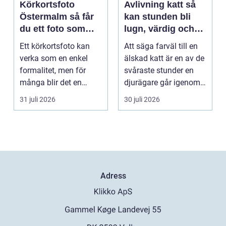
Körkortsfoto
Avlivning katt så
Östermalm så får
kan stunden bli
du ett foto som
lugn, värdig och
alltid blir godkänt
trygg
Ett körkortsfoto kan
Att säga farväl till en
verka som en enkel
älskad katt är en av de
formalitet, men för
svåraste stunder en
många blir det en
djurägare går igenom.
oväntad källa till str...
Beslutet o...
31 juli 2026
30 juli 2026
Adress