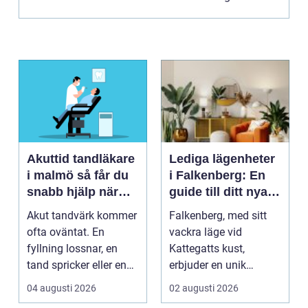
fint, också såda...
Akuttid tandläkare
Lediga lägenheter
i malmö så får du
i Falkenberg: En
snabb hjälp när
guide till ditt nya
tanden gör ont
hem
Akut tandvärk kommer
Falkenberg, med sitt
ofta oväntat. En
vackra läge vid
fyllning lossnar, en
Kattegatts kust,
tand spricker eller en
erbjuder en unik
visdomstand svulln...
livsupplevelse för ...
04 augusti 2026
02 augusti 2026