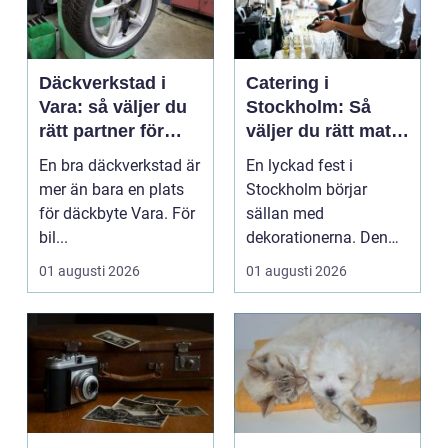
Däckverkstad i
Catering i
Vara: så väljer du
Stockholm: Så
rätt partner för
väljer du rätt mat
säker körning året
till ditt evenemang
En bra däckverkstad är
En lyckad fest i
runt
mer än bara en plats
Stockholm börjar
för däckbyte Vara. För
sällan med
bil...
dekorationerna. Den
börjar i köket....
01 augusti 2026
01 augusti 2026