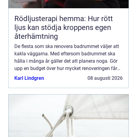
Rödljusterapi hemma: Hur rött
ljus kan stödja kroppens egen
återhämtning
De flesta som ska renovera badrummet väljer att
kakla väggarna. Med eftersom badrummet ska
hålla i många år gäller det att planera noga. Gör
upp en budget över hur mycket renoveringen får
kosta. Det finns nämligen mycket kakel som är
Karl Lindgren
08 augusti 2026
fint, också såda...