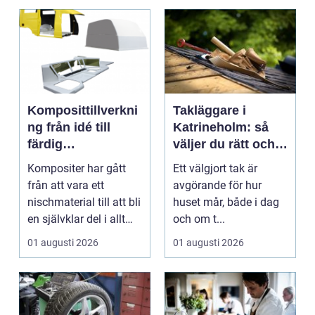
Komposittillverkni
Takläggare i
ng från idé till
Katrineholm: så
färdig
väljer du rätt och
högpresterande
får ett tak som
Kompositer har gått
Ett välgjort tak är
produkt
håller
från att vara ett
avgörande för hur
nischmaterial till att bli
huset mår, både i dag
en självklar del i allt
och om t...
från vindkr...
01 augusti 2026
01 augusti 2026