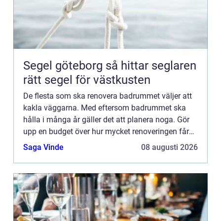
Segel göteborg så hittar seglaren
rätt segel för västkusten
De flesta som ska renovera badrummet väljer att
kakla väggarna. Med eftersom badrummet ska
hålla i många år gäller det att planera noga. Gör
upp en budget över hur mycket renoveringen får
kosta. Det finns nämligen mycket kakel som är
Saga Vinde
08 augusti 2026
fint, också såda...