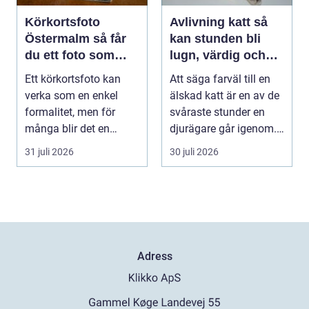
Körkortsfoto
Avlivning katt så
Östermalm så får
kan stunden bli
du ett foto som
lugn, värdig och
alltid blir godkänt
trygg
Ett körkortsfoto kan
Att säga farväl till en
verka som en enkel
älskad katt är en av de
formalitet, men för
svåraste stunder en
många blir det en
djurägare går igenom.
oväntad källa till str...
Beslutet o...
31 juli 2026
30 juli 2026
Adress