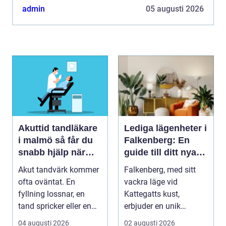
skyddat vardagsrum där familjen kan umgås stora
admin
05 augusti 2026
delar av ...
Akuttid tandläkare
Lediga lägenheter i
i malmö så får du
Falkenberg: En
snabb hjälp när
guide till ditt nya
tanden gör ont
hem
Akut tandvärk kommer
Falkenberg, med sitt
ofta oväntat. En
vackra läge vid
fyllning lossnar, en
Kattegatts kust,
tand spricker eller en
erbjuder en unik
visdomstand svulln...
livsupplevelse för ...
04 augusti 2026
02 augusti 2026