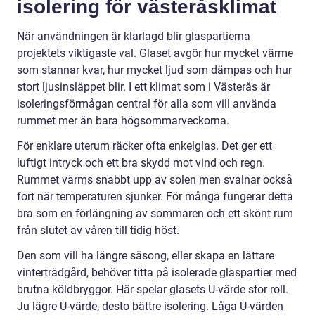
isolering för västeråsklimat
När användningen är klarlagd blir glaspartierna
projektets viktigaste val. Glaset avgör hur mycket värme
som stannar kvar, hur mycket ljud som dämpas och hur
stort ljusinsläppet blir. I ett klimat som i Västerås är
isoleringsförmågan central för alla som vill använda
rummet mer än bara högsommarveckorna.
För enklare uterum räcker ofta enkelglas. Det ger ett
luftigt intryck och ett bra skydd mot vind och regn.
Rummet värms snabbt upp av solen men svalnar också
fort när temperaturen sjunker. För många fungerar detta
bra som en förlängning av sommaren och ett skönt rum
från slutet av våren till tidig höst.
Den som vill ha längre säsong, eller skapa en lättare
vinterträdgård, behöver titta på isolerade glaspartier med
brutna köldbryggor. Här spelar glasets U-värde stor roll.
Ju lägre U-värde, desto bättre isolering. Låga U-värden