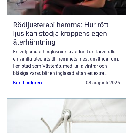
Rödljusterapi hemma: Hur rött
ljus kan stödja kroppens egen
återhämtning
En välplanerad inglasning av altan kan förvandla
en vanlig uteplats till hemmets mest använda rum.
I en stad som Västerås, med kalla vintrar och
blåsiga vårar, blir en inglasad altan ett extra
skyddat vardagsrum där familjen kan umgås stora
Karl Lindgren
08 augusti 2026
delar av ...