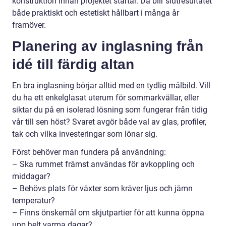
konstruktion innan projektet startar. Då blir slutresultatet
både praktiskt och estetiskt hållbart i många år
framöver.
Planering av inglasning från
idé till färdig altan
En bra inglasning börjar alltid med en tydlig målbild. Vill
du ha ett enkelglasat uterum för sommarkvällar, eller
siktar du på en isolerad lösning som fungerar från tidig
vår till sen höst? Svaret avgör både val av glas, profiler,
tak och vilka investeringar som lönar sig.
Först behöver man fundera på användning:
– Ska rummet främst användas för avkoppling och
middagar?
– Behövs plats för växter som kräver ljus och jämn
temperatur?
– Finns önskemål om skjutpartier för att kunna öppna
upp helt varma dagar?