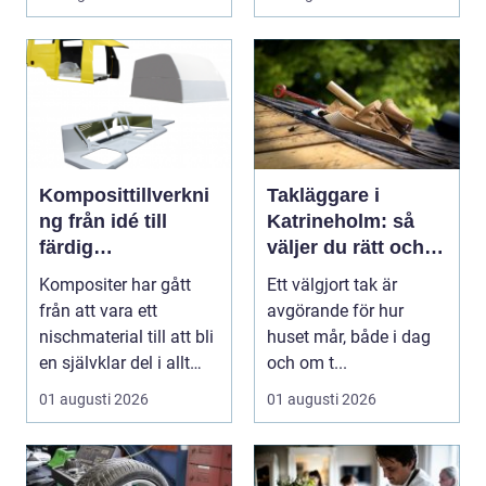
Komposittillverkni
Takläggare i
ng från idé till
Katrineholm: så
färdig
väljer du rätt och
högpresterande
får ett tak som
Kompositer har gått
Ett välgjort tak är
produkt
håller
från att vara ett
avgörande för hur
nischmaterial till att bli
huset mår, både i dag
en självklar del i allt
och om t...
från vindkr...
01 augusti 2026
01 augusti 2026