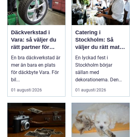
Däckverkstad i
Catering i
Vara: så väljer du
Stockholm: Så
rätt partner för
väljer du rätt mat
säker körning året
till ditt evenemang
En bra däckverkstad är
En lyckad fest i
runt
mer än bara en plats
Stockholm börjar
för däckbyte Vara. För
sällan med
bil...
dekorationerna. Den
börjar i köket....
01 augusti 2026
01 augusti 2026