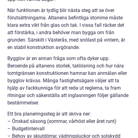
När funktionen är tydlig blir nästa steg att se över
förutsättningarna. Altanens befintliga stomme måste
klara extra vikt från glas och tak. I vissa fall räcker det
att förstärka, i andra behöver man bygga om från
grunden. Särskilt i Västerås, med snölast på vintern, är
en stabil konstruktion avgörande.
Bygglov är en annan fråga som ofta dyker upp.
Beroende på altanens storlek, taklösning och hur nära
tomtgränsen konstruktionen hamnar kan anmälan eller
bygglov krävas. Många fastighetsägare väljer att ta
hjälp av fackkunniga för att reda ut reglerna, ta fram
ritningar och säkerställa att inglasningen följer gällande
bestämmelser.
Ett bra planeringssteg är att skriva ner:
– Önskad säsong (sommar, vårhöst eller året runt)
– Budgetintervall
– Behov av skjutdörrar, vädringsluckor och solskydd