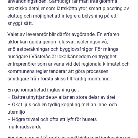
användningstiden. Samtidigt får man inte glömma
praktiska detaljer som lättskötta ytor, smart placering av
eluttag och möjlighet att integrera belysning på ett
snyggt sätt.
Valet av leverantör blir därför avgörande. En erfaren
aktör kan guida genom glasval, isoleringsnivå,
snölastberäkningar och bygglovsfrågor. För många
husägare i Västerås är lokalkännedom en trygghet
entreprenörer som är vana vid det regionala klimatet och
kommunens regler tenderar att göra processen
smidigare från första skiss till färdig montering.
En genomarbetad inglasning ger:
– Bättre utnyttjande av altanen stora delar av året
– Ökat ljus och en tydlig koppling mellan inne- och
utemiljö
– Högre trivsel och ofta ett lyft för husets
marknadsvärde
För den som vill få professionell hjälp med inglasning av