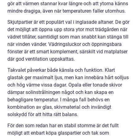
gör att värmen stannar kvar längre och att ytorna känns
mindre dragiga, även när temperaturen faller utomhus.
Skjutpartier är ett populärt val i inglasade altaner. De gör
det möjligt att öppna upp stora ytor mot trädgården när
vädret tillåter, samtidigt som man snabbt kan stänga till
när vinden vänder. Vädringsluckor och öppningsbara
fönster är ett smart komplement, särskilt vid matplatser
där god ventilation uppskattas.
Takvalet påverkar både känsla och funktion. Klart
glastak ger maximalt ljus, men kan innebära hårt solljus
och hög värme vissa dagar. Opala eller tonade skivor
dämpar solinstrålningen något och kan skapa en
behagligare temperatur. I många fall behövs en
kombination av glas, skivmaterial och invändigt
solskydd för att hitta rätt balans.
För den som redan har en stabil stomme är det fullt
möjligt att enbart köpa glaspartier och tak som