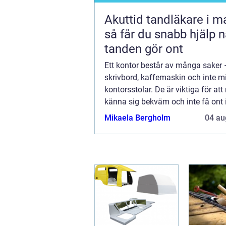
Akuttid tandläkare i 
så får du snabb hjälp n
tanden gör ont
Ett kontor består av många saker –
skrivbord, kaffemaskin och inte m
kontorsstolar. De är viktiga för at
känna sig bekväm och inte få ont 
På ett kontor sitter man flera...
Mikaela Bergholm
04 au