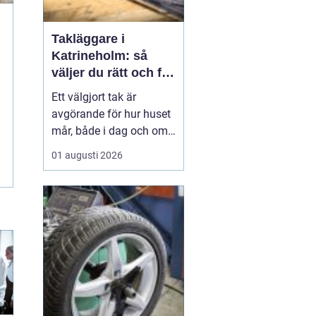
Takläggare i
Katrineholm: så
väljer du rätt och får
ett tak som håller
Ett välgjort tak är
avgörande för hur huset
mår, både i dag och om
tjugo år. I Katrineholm
01 augusti 2026
märks varje årstid
tydligt: kalla vintrar,
regniga höstar och heta
sommardagar sliter hårt
på...