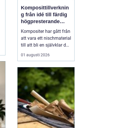
Komposittillverknin
g från idé till färdig
högpresterande
produkt
Kompositer har gått från
att vara ett nischmaterial
till att bli en självklar del
i allt från vindkraftverk
01 augusti 2026
och tåg till
industrimaskiner och
specialfordon.
Komposittillverkning
handlar om att
kombinera två eller fler
material för att skapa
något som...