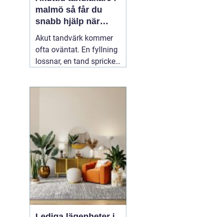
malmö så får du
snabb hjälp när
tanden gör ont
Akut tandvärk kommer
ofta oväntat. En fyllning
lossnar, en tand spricker
eller en visdomstand
svullnar upp över en
natt. I den stunden vill de
flesta ha svar på en
enda fråga: Hur får jag
snabbt
04 augusti 2026
Lediga lägenheter i