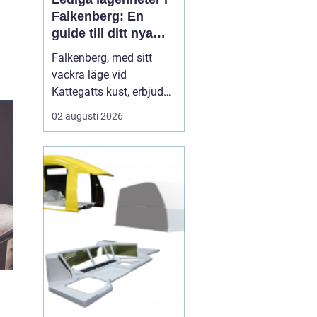
Falkenberg: En
guide till ditt nya
hem
Falkenberg, med sitt
vackra läge vid
Kattegatts kust, erbjuder
en unik livsupplevelse
02 augusti 2026
för privatpersoner och
familjer. För dig som
letar efter lediga
lägenheter Falkenberg,
finns det ett flertal
möjligheter att utforska.
I de...