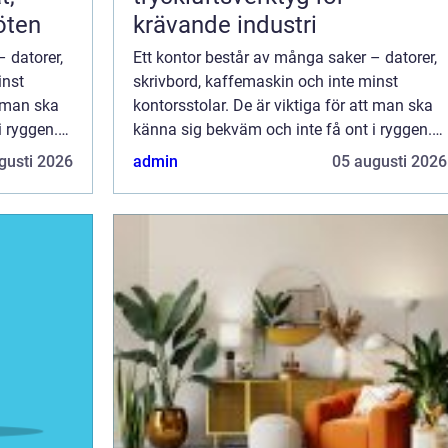
öten
krävande industri
 datorer,
Ett kontor består av många saker – datorer,
inst
skrivbord, kaffemaskin och inte minst
t man ska
kontorsstolar. De är viktiga för att man ska
i ryggen.
känna sig bekväm och inte få ont i ryggen.
På ett kontor sitter man flera...
gusti 2026
admin
05 augusti 2026