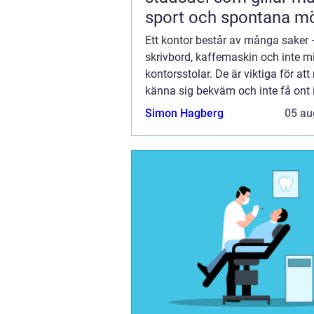
sport och spontana m
Ett kontor består av många saker –
skrivbord, kaffemaskin och inte m
kontorsstolar. De är viktiga för at
känna sig bekväm och inte få ont 
På ett kontor sitter man flera...
Simon Hagberg
05 au