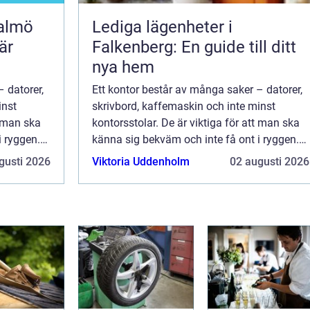
malmö
Lediga lägenheter i
är
Falkenberg: En guide till ditt
nya hem
 datorer,
Ett kontor består av många saker – datorer,
inst
skrivbord, kaffemaskin och inte minst
t man ska
kontorsstolar. De är viktiga för att man ska
i ryggen.
känna sig bekväm och inte få ont i ryggen.
På ett kontor sitter man flera...
gusti 2026
Viktoria Uddenholm
02 augusti 2026