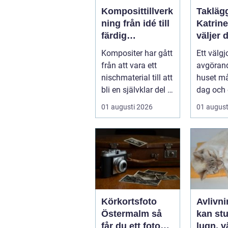
Komposittillverk
Taklägg
ning från idé till
Katrin
färdig
väljer d
högpresterande
och får
Kompositer har gått
Ett välgj
produkt
som hå
från att vara ett
avgörand
nischmaterial till att
huset må
bli en självklar del i
dag och 
allt från vindkr...
01 augusti 2026
01 august
Körkortsfoto
Avlivnin
Östermalm så
kan stu
får du ett foto
lugn, v