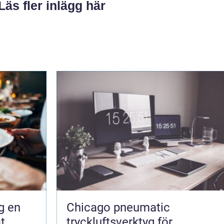
Läs fler inlägg här
en
Chicago pneumatic
t,
tryckluftsverktyg för