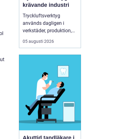
krävande industri
Tryckluftsverktyg
används dagligen i
verkstäder, produktion,
ol
service och underhåll. De
05 augusti 2026
ska leverera högt
vridmoment, klara tuffa
ut
skift och samtidigt vara
säkra och ergonomiska
för användaren. Chicago
Pneumatic är ett av de
mest etablerade namnen
i de...
Akuttid tandläkare i