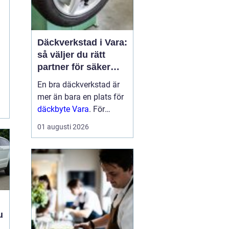
Däckverkstad i Vara:
så väljer du rätt
partner för säker
körning året runt
En bra däckverkstad är
n
mer än bara en plats för
däckbyte Vara
. För
bilägare i Vara handlar
01 augusti 2026
valet om säkerhet,
ekonomi och try...