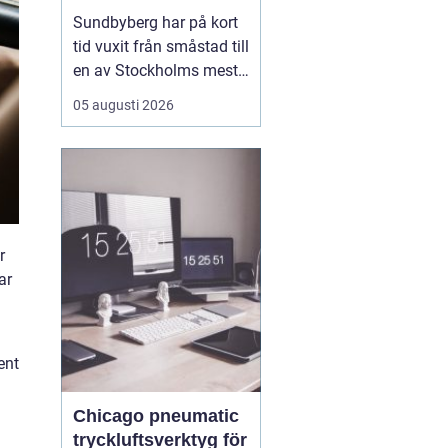
mat, sport och
Sundbyberg har på kort
spontana möten
tid vuxit från småstad till
en av Stockholms mest
levande knutpunkter.
05 augusti 2026
Med nya bostäder,
företag och bättre
kommunikationer har
också restauranglivet
tagit fart. Här blandas
kvarterskrogar, trendiga
r
bistron och sportbarer
ar
på en...
ent
Chicago pneumatic
tryckluftsverktyg för