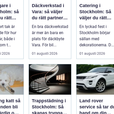
are i
Däckverkstad i
Catering i
eholm: så
Vara: så väljer
Stockholm: Så
u rätt
du rätt partner
väljer du rätt
 ett tak
för säker
mat till ditt
ort tak är
En bra däckverkstad
En lyckad fest i
ller
körning året
evenemang
e för hur
är mer än bara en
Stockholm börjar
runt
r, både i
plats för däckbyte
sällan med
om t...
Vara. För bil...
dekorationerna. De
börjar i köket....
i 2026
01 augusti 2026
01 augusti 2026
g katt så
Trappstädning i
Land rover
nden bli
Stockholm: Så
service så tar du
ärdig och
skapas trygga
hand om din