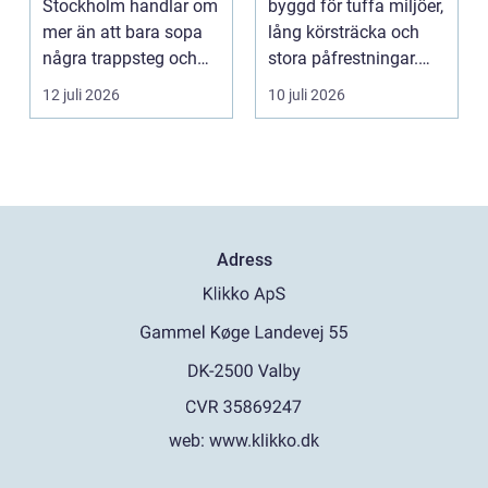
Stockholm handlar om
byggd för tuffa miljöer,
mer än att bara sopa
lång körsträcka och
några trappsteg och
stora påfrestningar.
torka en...
Samtidigt är det ...
12 juli 2026
10 juli 2026
Adress
web:
www.klikko.dk