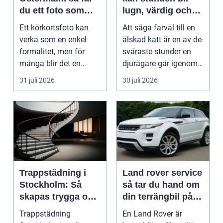
du ett foto som
lugn, värdig och
alltid blir godkänt
trygg
Ett körkortsfoto kan
Att säga farväl till en
verka som en enkel
älskad katt är en av de
formalitet, men för
svåraste stunder en
många blir det en
djurägare går igenom.
oväntad källa till str...
Beslutet o...
31 juli 2026
30 juli 2026
Trappstädning i
Land rover service
Stockholm: Så
så tar du hand om
skapas trygga och
din terrängbil på
trivsamma
rätt sätt
Trappstädning
En Land Rover är
trapphus