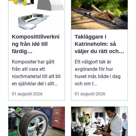
Komposittillverkni
Takläggare i
ng från idé till
Katrineholm: så
färdig
väljer du rätt och
högpresterande
får ett tak som
Kompositer har gått
Ett välgjort tak är
produkt
håller
från att vara ett
avgörande för hur
nischmaterial till att bli
huset mår, både i dag
en självklar del i allt
och om t...
från vindkr...
01 augusti 2026
01 augusti 2026