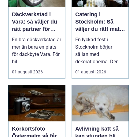
Däckverkstad i
Catering i
Vara: så väljer du
Stockholm: Så
rätt partner för
väljer du rätt mat
säker körning året
till ditt evenemang
En bra däckverkstad är
En lyckad fest i
runt
mer än bara en plats
Stockholm börjar
för däckbyte Vara. För
sällan med
bil...
dekorationerna. Den
börjar i köket....
01 augusti 2026
01 augusti 2026
Körkortsfoto
Avlivning katt så
Östermalm så får
kan stunden bli