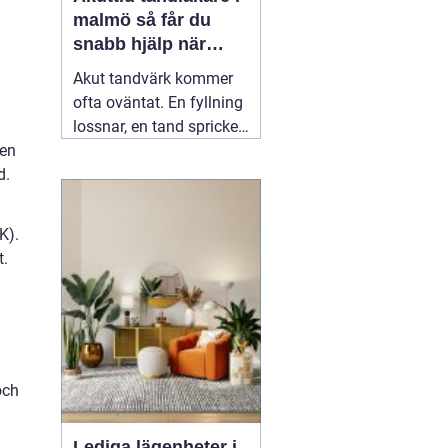
malmö så får du
snabb hjälp när
tanden gör ont
Akut tandvärk kommer
ofta oväntat. En fyllning
lossnar, en tand spricker
 en
eller en visdomstand
d.
svullnar upp över en
natt. I den stunden vill de
flesta ha svar på en
K).
enda fråga: Hur får jag
t.
snabbt
04 augusti 2026
och
Lediga lägenheter i