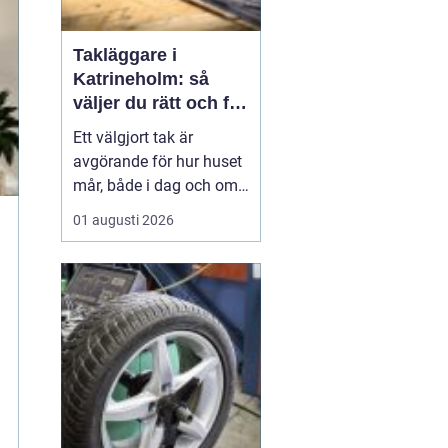
Takläggare i
Katrineholm: så
väljer du rätt och får
ett tak som håller
Ett välgjort tak är
avgörande för hur huset
mår, både i dag och om
tjugo år. I Katrineholm
01 augusti 2026
märks varje årstid
tydligt: kalla vintrar,
regniga höstar och heta
sommardagar sliter hårt
på...