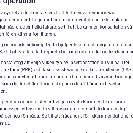
n operation
 synfel är det första steget att hitta en välrenommerad
 göra genom att fråga runt om rekommendationer eller söka på
tat några potentiella läkare, se till att boka in en konsultation så
ch få en känsla för läkaren.
g ögonundersökning. Detta hjälper läkaren att avgöra om du är
Se till att ställa alla frågor du har om förfarandet under denna ti
ästa steg att välja vilken typ av laseroperation du vill ha. Det
eratektomi (PRK) och laserassisterad in situ keratomileusis (LASI
ena och innebär att man tar bort en liten mängd vävnad från öga
ersom det innebär att man skapar en klaff i ögat och sedan
nen.
operation är nästa steg att välja en välrekommenderad kirurg.
 processen, eftersom du vill försäkra dig om att du känner dig
å dennes förmåga. Se till att fråga runt för rekommendationer 
eslut.