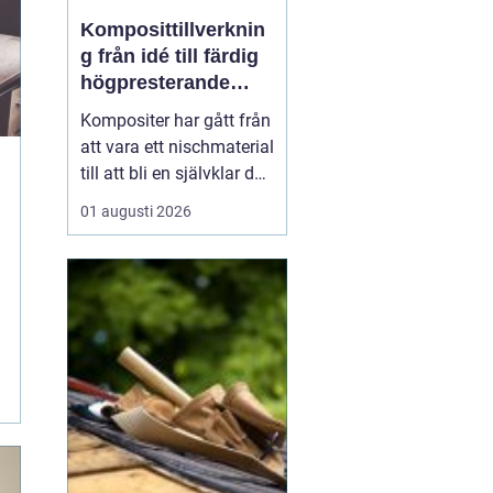
Komposittillverknin
g från idé till färdig
högpresterande
produkt
Kompositer har gått från
att vara ett nischmaterial
till att bli en självklar del
i allt från vindkraftverk
01 augusti 2026
och tåg till
industrimaskiner och
specialfordon.
Komposittillverkning
handlar om att
kombinera två eller fler
material för att skapa
något som...