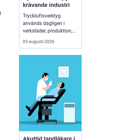
krävande industri
g
Tryckluftsverktyg
används dagligen i
verkstäder, produktion,
service och underhåll. De
05 augusti 2026
ska leverera högt
vridmoment, klara tuffa
skift och samtidigt vara
säkra och ergonomiska
för användaren. Chicago
Pneumatic är ett av de
mest etablerade namnen
i de...
Akuttid tandläkare i