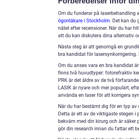
Förberedelser inför di
Om du funderar på laserbehandling av
ögonläkare i Stockholm
. Det kan du
nätet efter recensioner. När du har hit
att du kan diskutera dina alternativ o
Nästa steg är att genomgå en grundli
bra kandidat för lasersynkorrigering. 
Om du anses vara en bra kandidat är n
finns två huvudtyper: fotorefraktiv k
PRK är det äldre av de två förfarand
LASIK är nyare och mer populärt, eft
använda en laser för att korrigera sy
När du har bestämt dig för en typ av 
Detta är ett av de viktigaste stegen i
bekväm med din kirurg och är säker p
gör din research innan du fattar ett b