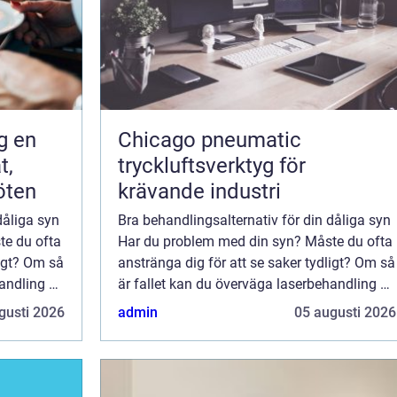
en
Chicago pneumatic
t,
tryckluftsverktyg för
öten
krävande industri
dåliga syn
Bra behandlingsalternativ för din dåliga syn
te du ofta
Har du problem med din syn? Måste du ofta
ligt? Om så
anstränga dig för att se saker tydligt? Om så
handling av
är fallet kan du överväga laserbehandling av
tt
synfel. Detta är ett beprövat sätt att
gusti 2026
admin
05 augusti 2026
förbättra din syn och bli av med ...