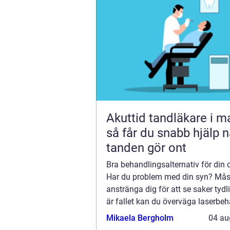
Akuttid tandläkare i 
så får du snabb hjälp n
tanden gör ont
Bra behandlingsalternativ för din 
Har du problem med din syn? Mås
anstränga dig för att se saker tyd
är fallet kan du överväga laserbe
synfel. Detta är ett beprövat sätt a
Mikaela Bergholm
04 au
förbättra din syn och bli av med ...