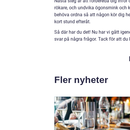
Nästa steg är att förbereda dig inför
rökare, och undvika ögonsmink och k
behöva ordna så att någon kör dig h
kort stund efteråt.
Så där har du det! Nu har vi gått ige
svar på några frågor. Tack för att du 
Fler nyheter