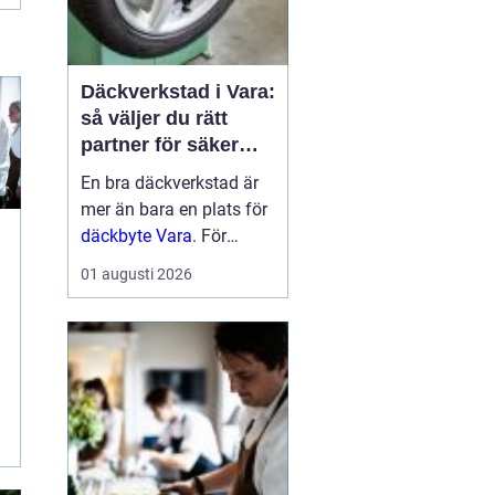
Däckverkstad i Vara:
så väljer du rätt
partner för säker
körning året runt
En bra däckverkstad är
mer än bara en plats för
däckbyte Vara
. För
bilägare i Vara handlar
01 augusti 2026
valet om säkerhet,
ekonomi och try...
n