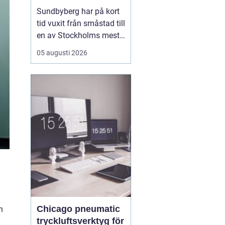
mat, sport och
Sundbyberg har på kort
spontana möten
tid vuxit från småstad till
en av Stockholms mest
levande knutpunkter.
05 augusti 2026
Med nya bostäder,
företag och bättre
kommunikationer har
också restauranglivet
tagit fart. Här blandas
kvarterskrogar, trendiga
bistron och sportbarer
på en...
Chicago pneumatic
n
tryckluftsverktyg för