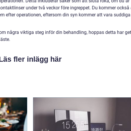
 operationen. Detta inkluderar saker som att sluta röka, om du är
ontaktlinser under två veckor före ingreppet. Du kommer också 
em efter operationen, eftersom din syn kommer att vara suddiga
nom några viktiga steg inför din behandling, hoppas detta har get
läste.
Läs fler inlägg här