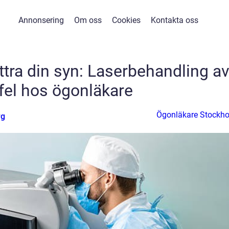
Annonsering
Om oss
Cookies
Kontakta oss
ättra din syn: Laserbehandling a
fel hos ögonläkare
Ögonläkare Stockh
rg