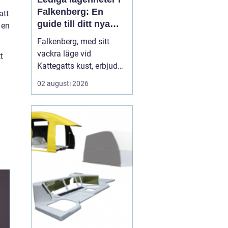
Falkenberg: En
att
guide till ditt nya
 en
hem
Falkenberg, med sitt
vackra läge vid
t
Kattegatts kust, erbjuder
en unik livsupplevelse
02 augusti 2026
för privatpersoner och
familjer. För dig som
letar efter lediga
lägenheter Falkenberg,
finns det ett flertal
möjligheter att utforska.
I de...