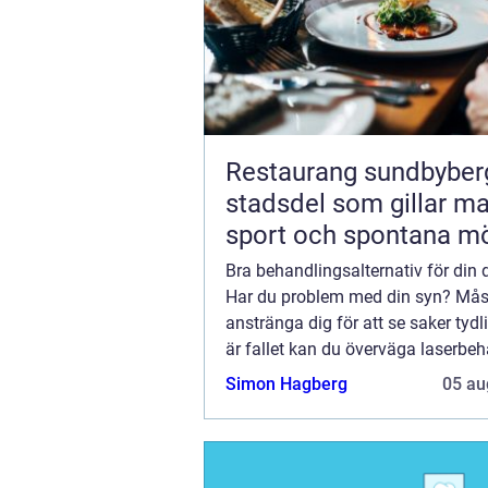
Restaurang sundbyberg 
stadsdel som gillar ma
sport och spontana m
Bra behandlingsalternativ för din 
Har du problem med din syn? Mås
anstränga dig för att se saker tyd
är fallet kan du överväga laserbe
synfel. Detta är ett beprövat sätt a
Simon Hagberg
05 au
förbättra din syn och bli av med ...