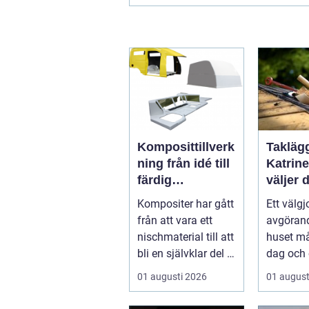
Komposittillverk
Taklägg
ning från idé till
Katrin
färdig
väljer d
högpresterande
och får
Kompositer har gått
Ett välgj
produkt
som hå
från att vara ett
avgörand
nischmaterial till att
huset må
bli en självklar del i
dag och 
allt från vindkr...
01 augusti 2026
01 august