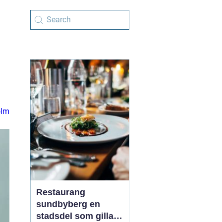
v
olm
Restaurang
sundbyberg en
stadsdel som gillar