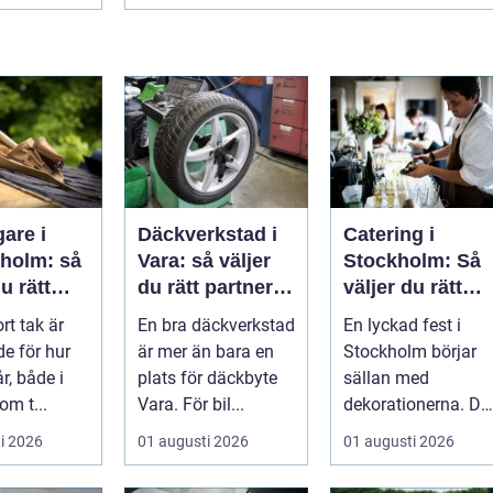
are i
Däckverkstad i
Catering i
eholm: så
Vara: så väljer
Stockholm: Så
u rätt
du rätt partner
väljer du rätt
 ett tak
för säker
mat till ditt
ort tak är
En bra däckverkstad
En lyckad fest i
ller
körning året
evenemang
e för hur
är mer än bara en
Stockholm börjar
runt
r, både i
plats för däckbyte
sällan med
om t...
Vara. För bil...
dekorationerna. De
börjar i köket....
i 2026
01 augusti 2026
01 augusti 2026