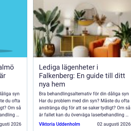
malmö
Lediga lägenheter i
är
Falkenberg: En guide till ditt
nya hem
dåliga syn
Bra behandlingsalternativ för din dåliga syn
te du ofta
Har du problem med din syn? Måste du ofta
ligt? Om så
anstränga dig för att se saker tydligt? Om så
handling av
är fallet kan du överväga laserbehandling av
tt
synfel. Detta är ett beprövat sätt att
gusti 2026
Viktoria Uddenholm
02 augusti 2026
förbättra din syn och bli av med ...