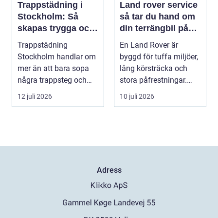
Trappstädning i
Land rover service
Stockholm: Så
så tar du hand om
skapas trygga och
din terrängbil på
trivsamma
rätt sätt
Trappstädning
En Land Rover är
trapphus
Stockholm handlar om
byggd för tuffa miljöer,
mer än att bara sopa
lång körsträcka och
några trappsteg och
stora påfrestningar.
torka en...
Samtidigt är det ...
12 juli 2026
10 juli 2026
Adress