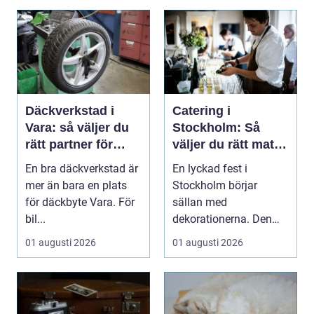
Däckverkstad i
Catering i
Vara: så väljer du
Stockholm: Så
rätt partner för
väljer du rätt mat
säker körning året
till ditt evenemang
En bra däckverkstad är
En lyckad fest i
runt
mer än bara en plats
Stockholm börjar
för däckbyte Vara. För
sällan med
bil...
dekorationerna. Den
börjar i köket....
01 augusti 2026
01 augusti 2026