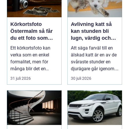
Körkortsfoto
Avlivning katt så
Östermalm så får
kan stunden bli
du ett foto som
lugn, värdig och
alltid blir godkänt
trygg
Ett körkortsfoto kan
Att säga farväl till en
verka som en enkel
älskad katt är en av de
formalitet, men för
svåraste stunder en
många blir det en
djurägare går igenom.
oväntad källa till str...
Beslutet o...
31 juli 2026
30 juli 2026