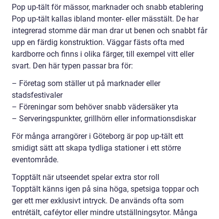
Pop up-tält för mässor, marknader och snabb etablering
Pop up-tält kallas ibland monter- eller mässtält. De har
integrerad stomme där man drar ut benen och snabbt får
upp en färdig konstruktion. Väggar fästs ofta med
kardborre och finns i olika färger, till exempel vitt eller
svart. Den här typen passar bra för:
– Företag som ställer ut på marknader eller
stadsfestivaler
– Föreningar som behöver snabb vädersäker yta
– Serveringspunkter, grillhörn eller informationsdiskar
För många arrangörer i Göteborg är pop up-tält ett
smidigt sätt att skapa tydliga stationer i ett större
eventområde.
Topptält när utseendet spelar extra stor roll
Topptält känns igen på sina höga, spetsiga toppar och
ger ett mer exklusivt intryck. De används ofta som
entrétält, caféytor eller mindre utställningsytor. Många