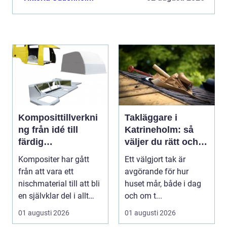
Komposittillverkni
Takläggare i
ng från idé till
Katrineholm: så
färdig
väljer du rätt och
högpresterande
får ett tak som
Kompositer har gått
Ett välgjort tak är
produkt
håller
från att vara ett
avgörande för hur
nischmaterial till att bli
huset mår, både i dag
en självklar del i allt
och om t...
från vindkr...
01 augusti 2026
01 augusti 2026