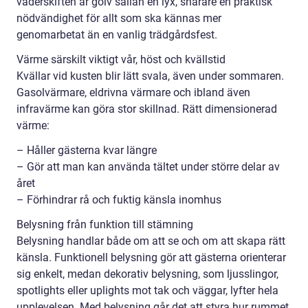
väderskiften är golv sällan en lyx, snarare en praktisk
nödvändighet för allt som ska kännas mer
genomarbetat än en vanlig trädgårdsfest.
Värme särskilt viktigt vår, höst och kvällstid
Kvällar vid kusten blir lätt svala, även under sommaren.
Gasolvärmare, eldrivna värmare och ibland även
infravärme kan göra stor skillnad. Rätt dimensionerad
värme:
– Håller gästerna kvar längre
– Gör att man kan använda tältet under större delar av
året
– Förhindrar rå och fuktig känsla inomhus
Belysning från funktion till stämning
Belysning handlar både om att se och om att skapa rätt
känsla. Funktionell belysning gör att gästerna orienterar
sig enkelt, medan dekorativ belysning, som ljusslingor,
spotlights eller uplights mot tak och väggar, lyfter hela
upplevelsen. Med belysning går det att styra hur rummet