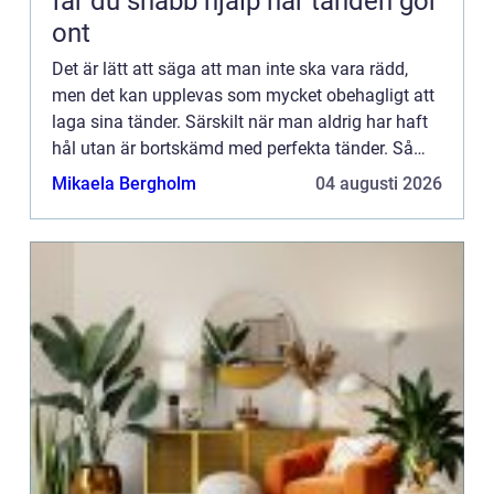
får du snabb hjälp när tanden gör
ont
Det är lätt att säga att man inte ska vara rädd,
men det kan upplevas som mycket obehagligt att
laga sina tänder. Särskilt när man aldrig har haft
hål utan är bortskämd med perfekta tänder. Så
plötsligt syns det något på röntgenbilderna som
Mikaela Bergholm
04 augusti 2026
inte ska ...