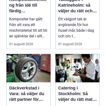
ng från idé till
Katrineholm: så
färdig
väljer du rätt och
högpresterande
får ett tak som
Kompositer har gått
Ett välgjort tak är
produkt
håller
från att vara ett
avgörande för hur
nischmaterial till att bli
huset mår, både i dag
en självklar del i allt
och om t...
från vindkr...
01 augusti 2026
01 augusti 2026
Däckverkstad i
Catering i
Vara: så väljer du
Stockholm: Så
rätt partner för
väljer du rätt mat
säker körning året
till ditt evenemang