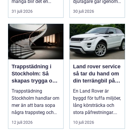
många blir det en
djurägare går igenom.
oväntad källa till str...
Beslutet o...
31 juli 2026
30 juli 2026
Trappstädning i
Land rover service
Stockholm: Så
så tar du hand om
skapas trygga och
din terrängbil på
trivsamma
rätt sätt
Trappstädning
En Land Rover är
trapphus
Stockholm handlar om
byggd för tuffa miljöer,
mer än att bara sopa
lång körsträcka och
några trappsteg och
stora påfrestningar.
torka en...
Samtidigt är det ...
12 juli 2026
10 juli 2026