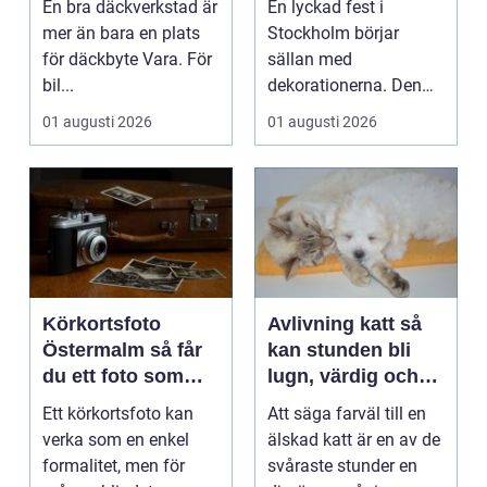
En bra däckverkstad är
En lyckad fest i
runt
mer än bara en plats
Stockholm börjar
för däckbyte Vara. För
sällan med
bil...
dekorationerna. Den
börjar i köket....
01 augusti 2026
01 augusti 2026
Körkortsfoto
Avlivning katt så
Östermalm så får
kan stunden bli
du ett foto som
lugn, värdig och
alltid blir godkänt
trygg
Ett körkortsfoto kan
Att säga farväl till en
verka som en enkel
älskad katt är en av de
formalitet, men för
svåraste stunder en