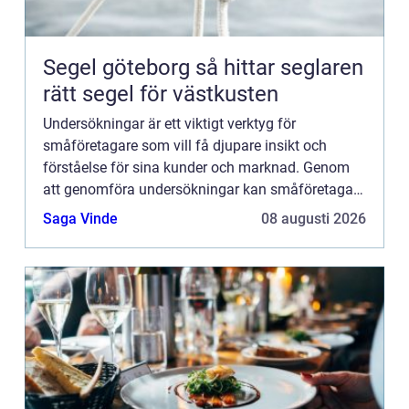
Segel göteborg så hittar seglaren
rätt segel för västkusten
Undersökningar är ett viktigt verktyg för
småföretagare som vill få djupare insikt och
förståelse för sina kunder och marknad. Genom
att genomföra undersökningar kan småföretagare
få värdefull information som kan hjälpa dem att
Saga Vinde
08 augusti 2026
fatta välgrundade besl...