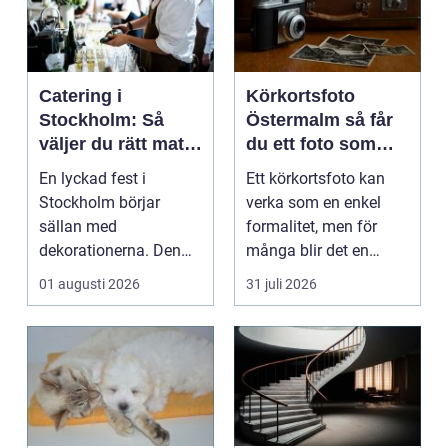
Catering i
Körkortsfoto
Stockholm: Så
Östermalm så får
väljer du rätt mat
du ett foto som
till ditt evenemang
alltid blir godkänt
En lyckad fest i
Ett körkortsfoto kan
Stockholm börjar
verka som en enkel
sällan med
formalitet, men för
dekorationerna. Den
många blir det en
börjar i köket....
oväntad källa till str...
01 augusti 2026
31 juli 2026