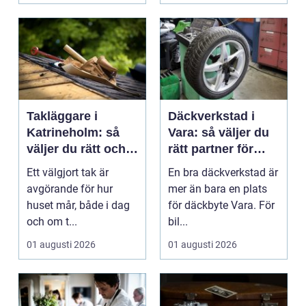
Takläggare i
Däckverkstad i
Katrineholm: så
Vara: så väljer du
väljer du rätt och
rätt partner för
får ett tak som
säker körning året
Ett välgjort tak är
En bra däckverkstad är
håller
runt
avgörande för hur
mer än bara en plats
huset mår, både i dag
för däckbyte Vara. För
och om t...
bil...
01 augusti 2026
01 augusti 2026