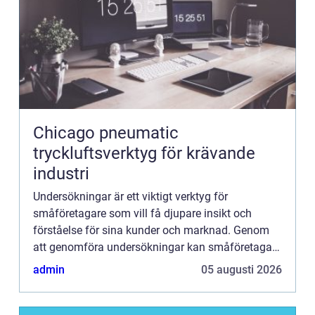
Chicago pneumatic
tryckluftsverktyg för krävande
industri
Undersökningar är ett viktigt verktyg för
småföretagare som vill få djupare insikt och
förståelse för sina kunder och marknad. Genom
att genomföra undersökningar kan småföretagare
få värdefull information som kan hjälpa dem att
admin
05 augusti 2026
fatta välgrundade besl...