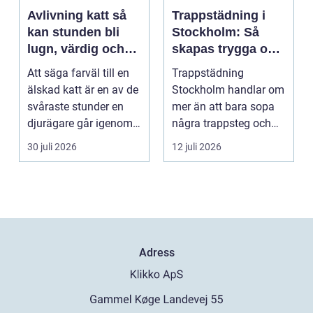
Avlivning katt så
Trappstädning i
kan stunden bli
Stockholm: Så
lugn, värdig och
skapas trygga och
trygg
trivsamma
Att säga farväl till en
Trappstädning
trapphus
älskad katt är en av de
Stockholm handlar om
svåraste stunder en
mer än att bara sopa
djurägare går igenom.
några trappsteg och
Beslutet o...
torka en...
30 juli 2026
12 juli 2026
Adress