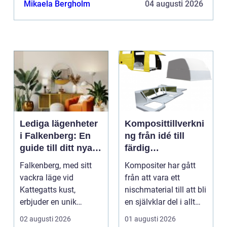
Mikaela Bergholm
04 augusti 2026
fatta välgrundade besl...
Lediga lägenheter
Komposittillverkni
i Falkenberg: En
ng från idé till
guide till ditt nya
färdig
hem
högpresterande
Falkenberg, med sitt
Kompositer har gått
produkt
vackra läge vid
från att vara ett
Kattegatts kust,
nischmaterial till att bli
erbjuder en unik
en självklar del i allt
livsupplevelse för ...
från vindkr...
02 augusti 2026
01 augusti 2026