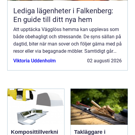
Lediga lägenheter i Falkenberg:
En guide till ditt nya hem
Att upptäcka Vägglöss hemma kan upplevas som
både obehagligt och stressande. De syns sällan på
dagtid, biter när man sover och följer gärna med på
resor eller via begagnade möbler. Samtidigt går
problemet att lösa men nyckeln är att agera
Viktoria Uddenholm
02 augusti 2026
snabbt, kän...
Komposittillverkni
Takläggare i