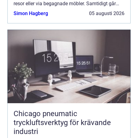
resor eller via begagnade möbler. Samtidigt går
problemet att lösa men nyckeln är att agera
Simon Hagberg
05 augusti 2026
snabbt, kän...
Chicago pneumatic
tryckluftsverktyg för krävande
industri