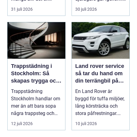
oväntad källa till str...
Beslutet o...
31 juli 2026
30 juli 2026
Trappstädning i
Land rover service
Stockholm: Så
så tar du hand om
skapas trygga och
din terrängbil på
trivsamma
rätt sätt
Trappstädning
En Land Rover är
trapphus
Stockholm handlar om
byggd för tuffa miljöer,
mer än att bara sopa
lång körsträcka och
några trappsteg och
stora påfrestningar.
torka en...
Samtidigt är det ...
12 juli 2026
10 juli 2026