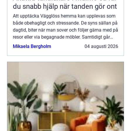
du snabb hjälp när tanden gör ont
Att upptäcka Vägglöss hemma kan upplevas som
både obehagligt och stressande. De syns sällan på
dagtid, biter när man sover och följer gärna med på
resor eller via begagnade möbler. Samtidigt går
problemet att lösa men nyckeln är att agera
Mikaela Bergholm
04 augusti 2026
snabbt, kän...