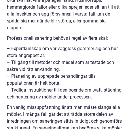
ofta svår att vinna på egen hand. Husmorstips,
hemmagjorda fällor eller olika sprejer leder sällan till att
alla insekter och ägg försvinner. I värsta fall kan de
sprida sig mer när de blir störda, eller gömma sig
djupare.
Professionell sanering behövs i regel av flera skäl:
– Expertkunskap om var vägglöss gömmer sig och hur
stora angreppet är.
– Tillgång till metoder och medel som är testade och
säkra vid rätt användning.
– Planering av upprepade behandlingar tills
populationen är helt borta.
– Tydliga instruktioner till den boende om tvätt, städning
och hantering av möbler under processen.
En vanlig missuppfattning är att man måste slänga alla
möbler. I många fall går det att rädda större delen av
inredningen om saneringen sätts in tidigt och genomförs
strukturerat. En saneringsfirma kan bedöma vilka möbler