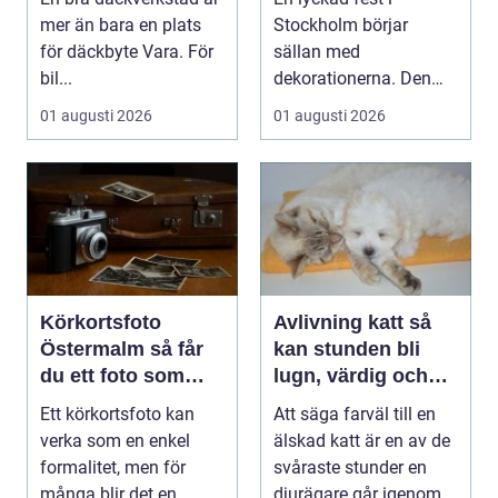
runt
mer än bara en plats
Stockholm börjar
för däckbyte Vara. För
sällan med
bil...
dekorationerna. Den
börjar i köket....
01 augusti 2026
01 augusti 2026
Körkortsfoto
Avlivning katt så
Östermalm så får
kan stunden bli
du ett foto som
lugn, värdig och
alltid blir godkänt
trygg
Ett körkortsfoto kan
Att säga farväl till en
verka som en enkel
älskad katt är en av de
formalitet, men för
svåraste stunder en
många blir det en
djurägare går igenom.