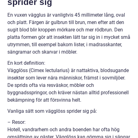
sprider sig
En vuxen vägglus är vanligtvis 45 millimeter lång, oval
och platt. Färgen är gulbrun till brun, men efter att den
sugit blod blir kroppen mörkare och mer rödbrun. Den
platta formen gör att insekten lätt tar sig in i mycket små
utrymmen, till exempel bakom lister, i madrasskanter,
sängramar och skarvar i möbler.
En kort definition:
Vägglöss (Cimex lectularius) är nattaktiva, blodsugande
insekter som lever nära människor, främst i sovmiljöer.
De sprids ofta via resväskor, möbler och
byggnadsspringor, och kräver nästan alltid professionell
bekämpning för att försvinna helt.
Vanliga sätt som vägglöss sprider sig på:
– Resor:
Hotell, vandrarhem och andra boenden har ofta hög
omsättning av gäster. Vägglöss kan gömma sig i sängar,