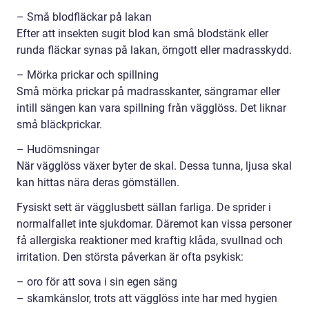
– Små blodfläckar på lakan
Efter att insekten sugit blod kan små blodstänk eller
runda fläckar synas på lakan, örngott eller madrasskydd.
– Mörka prickar och spillning
Små mörka prickar på madrasskanter, sängramar eller
intill sängen kan vara spillning från vägglöss. Det liknar
små bläckprickar.
– Hudömsningar
När vägglöss växer byter de skal. Dessa tunna, ljusa skal
kan hittas nära deras gömställen.
Fysiskt sett är vägglusbett sällan farliga. De sprider i
normalfallet inte sjukdomar. Däremot kan vissa personer
få allergiska reaktioner med kraftig klåda, svullnad och
irritation. Den största påverkan är ofta psykisk:
– oro för att sova i sin egen säng
– skamkänslor, trots att vägglöss inte har med hygien