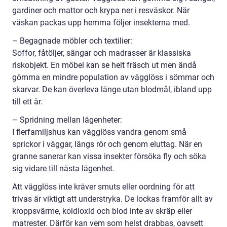
gardiner och mattor och krypa ner i resväskor. När
väskan packas upp hemma följer insekterna med.
– Begagnade möbler och textilier:
Soffor, fåtöljer, sängar och madrasser är klassiska
riskobjekt. En möbel kan se helt fräsch ut men ändå
gömma en mindre population av vägglöss i sömmar och
skarvar. De kan överleva länge utan blodmål, ibland upp
till ett år.
– Spridning mellan lägenheter:
I flerfamiljshus kan vägglöss vandra genom små
sprickor i väggar, längs rör och genom eluttag. När en
granne sanerar kan vissa insekter försöka fly och söka
sig vidare till nästa lägenhet.
Att vägglöss inte kräver smuts eller oordning för att
trivas är viktigt att understryka. De lockas framför allt av
kroppsvärme, koldioxid och blod inte av skräp eller
matrester. Därför kan vem som helst drabbas, oavsett