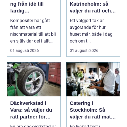
ng från idé till
Katrineholm: så
färdig
väljer du rätt och
högpresterande
får ett tak som
Kompositer har gått
Ett välgjort tak är
produkt
håller
från att vara ett
avgörande för hur
nischmaterial till att bli
huset mår, både i dag
en självklar del i allt
och om t...
från vindkr...
01 augusti 2026
01 augusti 2026
Däckverkstad i
Catering i
Vara: så väljer du
Stockholm: Så
rätt partner för
väljer du rätt mat
säker körning året
till ditt evenemang
En bra däckverkstad är
En lyckad fest i