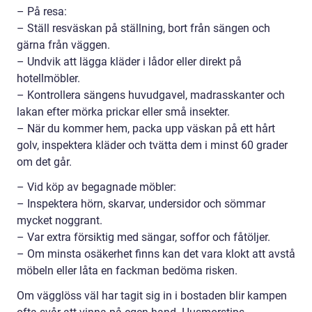
– På resa:
– Ställ resväskan på ställning, bort från sängen och
gärna från väggen.
– Undvik att lägga kläder i lådor eller direkt på
hotellmöbler.
– Kontrollera sängens huvudgavel, madrasskanter och
lakan efter mörka prickar eller små insekter.
– När du kommer hem, packa upp väskan på ett hårt
golv, inspektera kläder och tvätta dem i minst 60 grader
om det går.
– Vid köp av begagnade möbler:
– Inspektera hörn, skarvar, undersidor och sömmar
mycket noggrant.
– Var extra försiktig med sängar, soffor och fåtöljer.
– Om minsta osäkerhet finns kan det vara klokt att avstå
möbeln eller låta en fackman bedöma risken.
Om vägglöss väl har tagit sig in i bostaden blir kampen