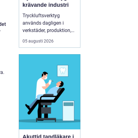
krävande industri
Tryckluftsverktyg
används dagligen i
det
verkstäder, produktion,
r
service och underhåll. De
05 augusti 2026
ska leverera högt
vridmoment, klara tuffa
skift och samtidigt vara
säkra och ergonomiska
a.
för användaren. Chicago
Pneumatic är ett av de
mest etablerade namnen
i de...
Akuttid tandläkare i