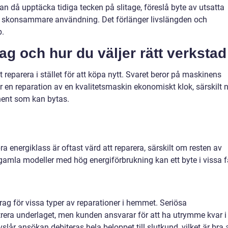
n då upptäcka tidiga tecken på slitage, föreslå byte av utsatta
r skonsammare användning. Det förlänger livslängden och
p.
ag och hur du väljer rätt verkstad
t reparera i stället för att köpa nytt. Svaret beror på maskinens
är en reparation av en kvalitetsmaskin ekonomiskt klok, särskilt 
nent som kan bytas.
a energiklass är oftast värd att reparera, särskilt om resten av
gamla modeller med hög energiförbrukning kan ett byte i vissa f
g för vissa typer av reparationer i hemmet. Seriösa
istrera underlaget, men kunden ansvarar för att ha utrymme kvar i
lår ansökan debiteras hela beloppet till slutkund, vilket är bra 