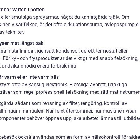
ämnar vatten i botten
r eller smutsiga sprayarmar, något du kan åtgärda själv. Om
nen visar felkod, är det ofta cirkulationspump, avloppspump el
v tekniker.
fryser mat längst bak
a inställningar, igensatt kondensor, defekt termostat eller
För kyl- och frysprodukter är det viktigt med snabb felsökning,
t undvika onödig energiförbrukning.
för varm eller inte varm alls
yrs ofta av känslig elektronik. Plötsliga avbrott, felaktiga
 kräver som regel professionell felsökning med rätt mätinstrumen
åtgärda sådant som rensning av filter, rengöring, kontroll av
ällningar i manualen. När felet återkommer, när maskinen visar
e komponenter behöver öppnas upp, ska arbetet lämnas till utbilda
icebesök också användas som en form av hälsokontroll för äldre