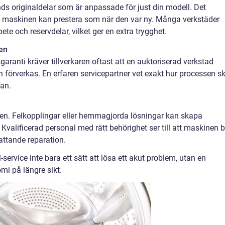
nds originaldelar som är anpassade för just din modell. Det
att maskinen kan prestera som när den var ny. Många verkstäder
e och reservdelar, vilket ger en extra trygghet.
den
ranti kräver tillverkaren oftast att en auktoriserad verkstad
 förverkas. En erfaren servicepartner vet exakt hur processen s
jan.
ten. Felkopplingar eller hemmagjorda lösningar kan skapa
 Kvalificerad personal med rätt behörighet ser till att maskinen bl
attande reparation.
-service inte bara ett sätt att lösa ett akut problem, utan en
mi på längre sikt.