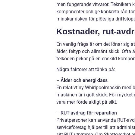
men fungerande vitvaror. Teknikern ka
komponenter och ge konkreta råd fö
minskar risken för plötsliga driftstop
Kostnader, rut-avdr
En vanlig fråga är om det lönar sig at
ålder, feltyp och allmänt skick. Ofta 
felkoden pekar på en enskild kompo
Några faktorer att tänka på:
– Ålder och energiklass
En relativt ny Whirlpoolmaskin med br
maskinen är i gott skick. För mycket 
vara mer fördelaktigt på sikt.
– RUT-avdrag för reparation
Privatpersoner kan använda RUT-avdra
serviceföretag hjälper till att admin
sitt RUT-utrymme. Om Skatteverket avs