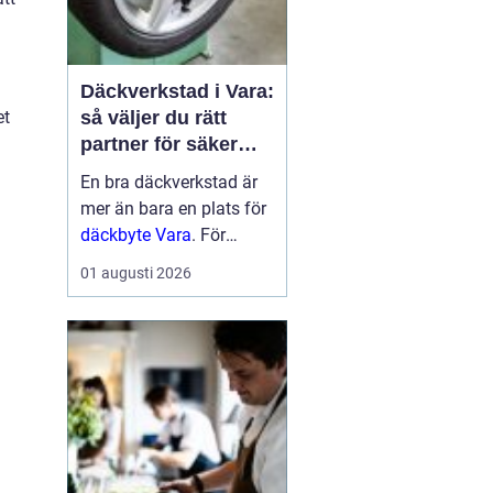
Däckverkstad i Vara:
så väljer du rätt
et
partner för säker
körning året runt
En bra däckverkstad är
mer än bara en plats för
däckbyte Vara
. För
bilägare i Vara handlar
01 augusti 2026
valet om säkerhet,
ekonomi och try...