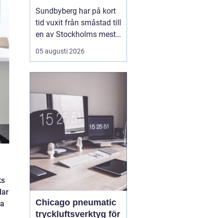
mat, sport och
Sundbyberg har på kort
spontana möten
tid vuxit från småstad till
en av Stockholms mest
levande knutpunkter.
05 augusti 2026
Med nya bostäder,
företag och bättre
kommunikationer har
också restauranglivet
tagit fart. Här blandas
kvarterskrogar, trendiga
bistron och sportbarer
på en...
ks
lar
Chicago pneumatic
ka
tryckluftsverktyg för