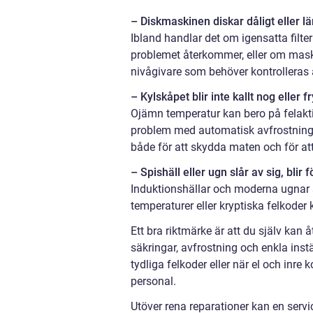
– Diskmaskinen diskar dåligt eller l
Ibland handlar det om igensatta filte
problemet återkommer, eller om maski
nivågivare som behöver kontrolleras a
– Kylskåpet blir inte kallt nog eller 
Ojämn temperatur kan bero på felaktig
problem med automatisk avfrostning. 
både för att skydda maten och för at
– Spishäll eller ugn slår av sig, blir 
Induktionshällar och moderna ugnar st
temperaturer eller kryptiska felkoder
Ett bra riktmärke är att du själv kan 
säkringar, avfrostning och enkla inst
tydliga felkoder eller när el och inr
personal.
Utöver rena reparationer kan en serv