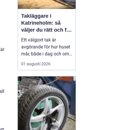
Takläggare i
Katrineholm: så
väljer du rätt och får
ett tak som håller
Ett välgjort tak är
avgörande för hur huset
när
mår, både i dag och om
tjugo år. I Katrineholm
01 augusti 2026
märks varje årstid
tydligt: kalla vintrar,
regniga höstar och heta
sommardagar sliter hårt
all
på...
att