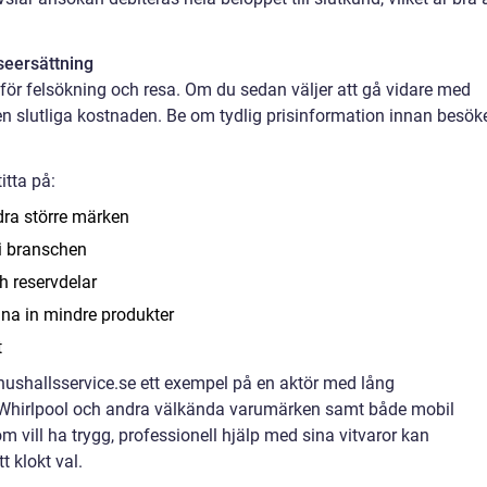
eseersättning
för felsökning och resa. Om du sedan väljer att gå vidare med
en slutliga kostnaden. Be om tydlig prisinformation innan besök
itta på:
dra större märken
 i branschen
h reservdelar
na in mindre produkter
t
shallsservice.se ett exempel på en aktör med lång
r Whirlpool och andra välkända varumärken samt både mobil
m vill ha trygg, professionell hjälp med sina vitvaror kan
 klokt val.