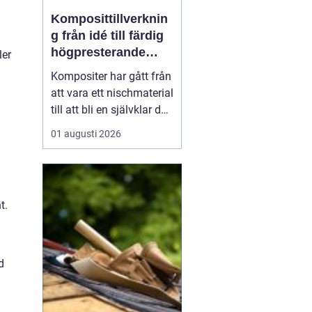
Komposittillverknin
g från idé till färdig
högpresterande
ler
produkt
Kompositer har gått från
att vara ett nischmaterial
till att bli en självklar del
i allt från vindkraftverk
01 augusti 2026
och tåg till
industrimaskiner och
specialfordon.
Komposittillverkning
t.
handlar om att
kombinera två eller fler
material för att skapa
något som...
d