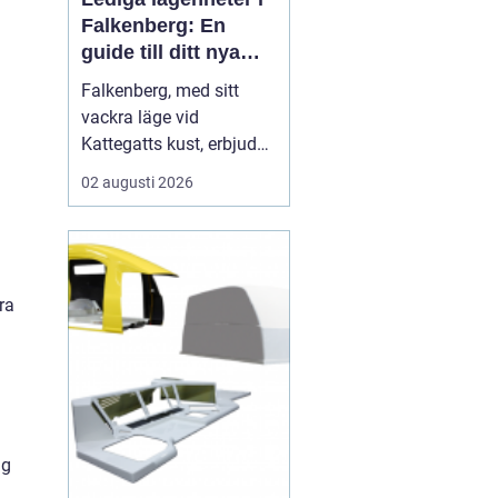
Falkenberg: En
guide till ditt nya
hem
Falkenberg, med sitt
vackra läge vid
Kattegatts kust, erbjuder
en unik livsupplevelse
02 augusti 2026
för privatpersoner och
familjer. För dig som
letar efter lediga
lägenheter Falkenberg,
finns det ett flertal
ra
möjligheter att utforska.
I de...
ig