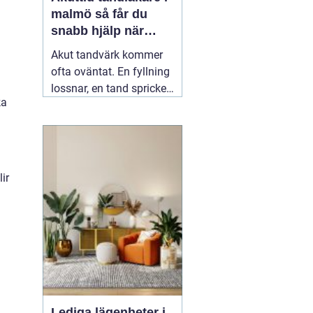
malmö så får du
snabb hjälp när
tanden gör ont
Akut tandvärk kommer
ofta oväntat. En fyllning
lossnar, en tand spricker
ka
eller en visdomstand
svullnar upp över en
natt. I den stunden vill de
flesta ha svar på en
enda fråga: Hur får jag
ir
snabbt
04 augusti 2026
Lediga lägenheter i