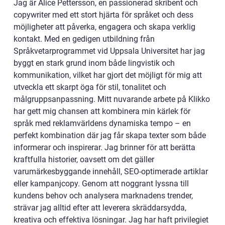
Jag är Alice Pettersson, en passionerad skribent och
copywriter med ett stort hjärta för språket och dess
möjligheter att påverka, engagera och skapa verklig
kontakt. Med en gedigen utbildning från
Språkvetarprogrammet vid Uppsala Universitet har jag
byggt en stark grund inom både lingvistik och
kommunikation, vilket har gjort det möjligt för mig att
utveckla ett skarpt öga för stil, tonalitet och
målgruppsanpassning. Mitt nuvarande arbete på Klikko
har gett mig chansen att kombinera min kärlek för
språk med reklamvärldens dynamiska tempo – en
perfekt kombination där jag får skapa texter som både
informerar och inspirerar. Jag brinner för att berätta
kraftfulla historier, oavsett om det gäller
varumärkesbyggande innehåll, SEO-optimerade artiklar
eller kampanjcopy. Genom att noggrant lyssna till
kundens behov och analysera marknadens trender,
strävar jag alltid efter att leverera skräddarsydda,
kreativa och effektiva lösningar. Jag har haft privilegiet