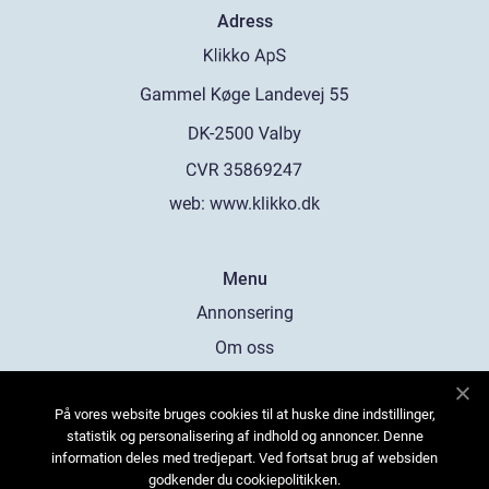
Adress
web:
www.klikko.dk
Menu
Annonsering
Om oss
Cookies
På vores website bruges cookies til at huske dine indstillinger,
Kontakta oss
statistik og personalisering af indhold og annoncer. Denne
Sitemap
information deles med tredjepart. Ved fortsat brug af websiden
godkender du cookiepolitikken.