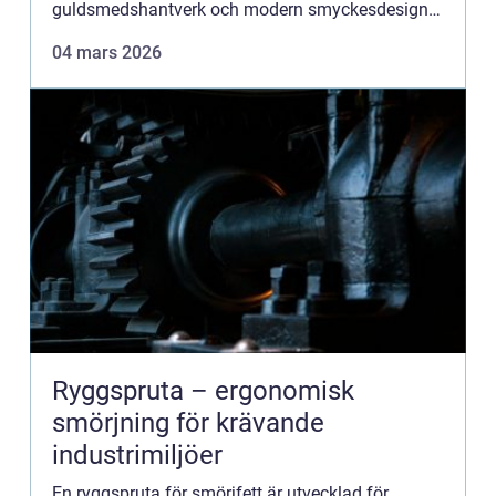
guldsmedshantverk och modern smyckesdesign.
Här möts klassiska tekniker och nya uttryck i små
04 mars 2026
verkstäder, ...
Ryggspruta – ergonomisk
smörjning för krävande
industrimiljöer
En ryggspruta för smörjfett är utvecklad för