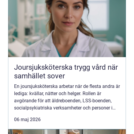
Joursjuksköterska trygg vård när
samhället sover
En joursjuksköterska arbetar när de flesta andra är
lediga: kvällar, nätter och helger. Rollen är
avgörande för att äldreboenden, LSS-boenden,
socialpsykiatriska verksamheter och personer i
ordinärt boende ska få snabb, säker och trygg
06 maj 2026
vård under jou...