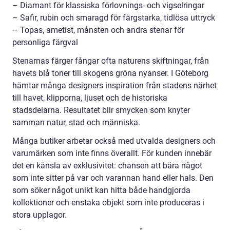
– Diamant för klassiska förlovnings- och vigselringar
– Safir, rubin och smaragd för färgstarka, tidlösa uttryck
– Topas, ametist, månsten och andra stenar för
personliga färgval
Stenarnas färger fångar ofta naturens skiftningar, från
havets blå toner till skogens gröna nyanser. I Göteborg
hämtar många designers inspiration från stadens närhet
till havet, klipporna, ljuset och de historiska
stadsdelarna. Resultatet blir smycken som knyter
samman natur, stad och människa.
Många butiker arbetar också med utvalda designers och
varumärken som inte finns överallt. För kunden innebär
det en känsla av exklusivitet: chansen att bära något
som inte sitter på var och varannan hand eller hals. Den
som söker något unikt kan hitta både handgjorda
kollektioner och enstaka objekt som inte produceras i
stora upplagor.