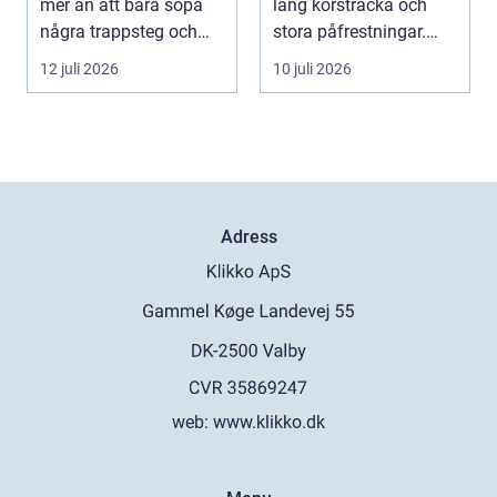
mer än att bara sopa
lång körsträcka och
några trappsteg och
stora påfrestningar.
torka en...
Samtidigt är det ...
12 juli 2026
10 juli 2026
Adress
web:
www.klikko.dk