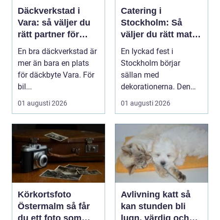
Däckverkstad i
Catering i
Vara: så väljer du
Stockholm: Så
rätt partner för
väljer du rätt mat
säker körning året
till ditt evenemang
En bra däckverkstad är
En lyckad fest i
runt
mer än bara en plats
Stockholm börjar
för däckbyte Vara. För
sällan med
bil...
dekorationerna. Den
börjar i köket....
01 augusti 2026
01 augusti 2026
Körkortsfoto
Avlivning katt så
Östermalm så får
kan stunden bli
du ett foto som
lugn, värdig och