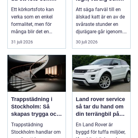
alltid blir godkänt
trygg
Ett körkortsfoto kan
Att säga farväl till en
verka som en enkel
älskad katt är en av de
formalitet, men för
svåraste stunder en
många blir det en
djurägare går igenom.
oväntad källa till str...
Beslutet o...
31 juli 2026
30 juli 2026
Trappstädning i
Land rover service
Stockholm: Så
så tar du hand om
skapas trygga och
din terrängbil på
trivsamma
rätt sätt
Trappstädning
En Land Rover är
trapphus
Stockholm handlar om
byggd för tuffa miljöer,