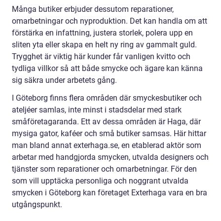
Många butiker erbjuder dessutom reparationer,
omarbetningar och nyproduktion. Det kan handla om att
förstärka en infattning, justera storlek, polera upp en
sliten yta eller skapa en helt ny ring av gammalt guld.
Trygghet är viktig här kunder får vanligen kvitto och
tydliga villkor så att både smycke och ägare kan känna
sig säkra under arbetets gång.
I Göteborg finns flera områden där smyckesbutiker och
ateljéer samlas, inte minst i stadsdelar med stark
småföretagaranda. Ett av dessa områden är Haga, där
mysiga gator, kaféer och små butiker samsas. Här hittar
man bland annat exterhaga.se, en etablerad aktör som
arbetar med handgjorda smycken, utvalda designers och
tjänster som reparationer och omarbetningar. För den
som vill upptäcka personliga och noggrant utvalda
smycken i Göteborg kan företaget Exterhaga vara en bra
utgångspunkt.