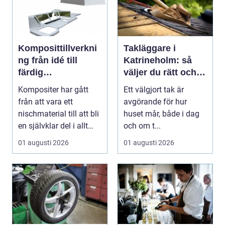
Komposittillverkni
Takläggare i
ng från idé till
Katrineholm: så
färdig
väljer du rätt och
högpresterande
får ett tak som
Kompositer har gått
Ett välgjort tak är
produkt
håller
från att vara ett
avgörande för hur
nischmaterial till att bli
huset mår, både i dag
en självklar del i allt
och om t...
från vindkr...
01 augusti 2026
01 augusti 2026