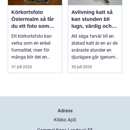
Körkortsfoto
Avlivning katt så
Östermalm så får
kan stunden bli
du ett foto som
lugn, värdig och
alltid blir godkänt
trygg
Ett körkortsfoto kan
Att säga farväl till en
verka som en enkel
älskad katt är en av de
formalitet, men för
svåraste stunder en
många blir det en
djurägare går igenom.
oväntad källa till str...
Beslutet o...
31 juli 2026
30 juli 2026
Adress