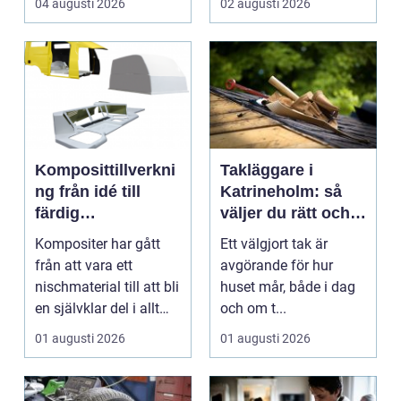
04 augusti 2026
02 augusti 2026
Komposittillverkni
Takläggare i
ng från idé till
Katrineholm: så
färdig
väljer du rätt och
högpresterande
får ett tak som
Kompositer har gått
Ett välgjort tak är
produkt
håller
från att vara ett
avgörande för hur
nischmaterial till att bli
huset mår, både i dag
en självklar del i allt
och om t...
från vindkr...
01 augusti 2026
01 augusti 2026