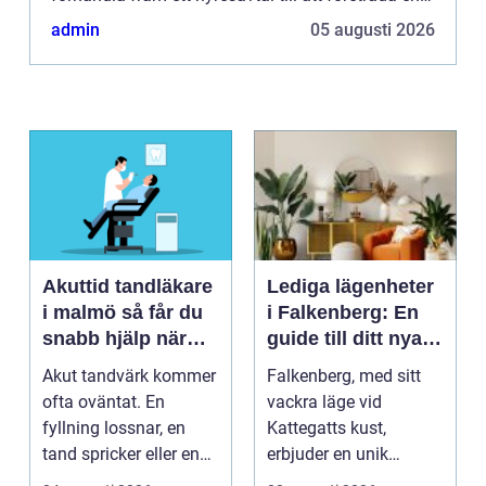
person i domstol om denne står inför en vräkning.
admin
05 augusti 2026
Om d...
Akuttid tandläkare
Lediga lägenheter
i malmö så får du
i Falkenberg: En
snabb hjälp när
guide till ditt nya
tanden gör ont
hem
Akut tandvärk kommer
Falkenberg, med sitt
ofta oväntat. En
vackra läge vid
fyllning lossnar, en
Kattegatts kust,
tand spricker eller en
erbjuder en unik
visdomstand svulln...
livsupplevelse för ...