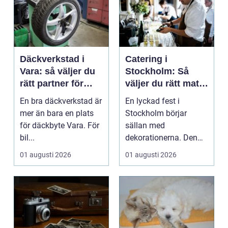
Däckverkstad i
Catering i
Vara: så väljer du
Stockholm: Så
rätt partner för
väljer du rätt mat
säker körning året
till ditt evenemang
En bra däckverkstad är
En lyckad fest i
runt
mer än bara en plats
Stockholm börjar
för däckbyte Vara. För
sällan med
bil...
dekorationerna. Den
börjar i köket....
01 augusti 2026
01 augusti 2026