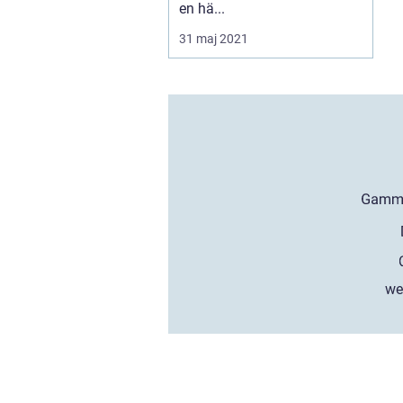
en hä...
31 maj 2021
we