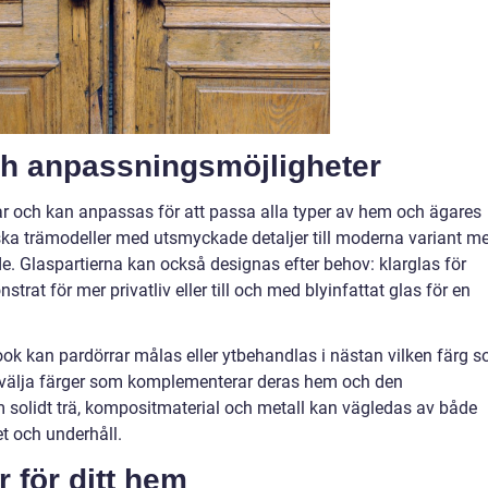
ch anpassningsmöjligheter
ar och kan anpassas för att passa alla typer av hem och ägares
ska trämodeller med utsmyckade detaljer till moderna variant m
de. Glaspartierna kan också designas efter behov: klarglas för
strat för mer privatliv eller till och med blyinfattat glas för en
ook kan pardörrar målas eller ytbehandlas i nästan vilken färg 
tt välja färger som komplementerar deras hem och den
m solidt trä, kompositmaterial och metall kan vägledas av både
t och underhåll.
r för ditt hem