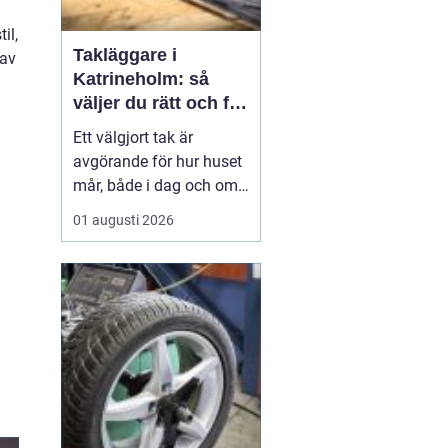
il,
Takläggare i
 av
Katrineholm: så
väljer du rätt och får
ett tak som håller
Ett välgjort tak är
avgörande för hur huset
mår, både i dag och om
tjugo år. I Katrineholm
01 augusti 2026
märks varje årstid
tydligt: kalla vintrar,
regniga höstar och heta
sommardagar sliter hårt
på...