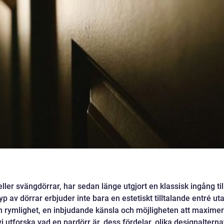
ler svängdörrar, har sedan länge utgjort en klassisk ingång til
av dörrar erbjuder inte bara en estetiskt tilltalande entré ut
m rymlighet, en inbjudande känsla och möjligheten att maxime
vi utforska vad en pardörr är, dess fördelar, olika designalterna