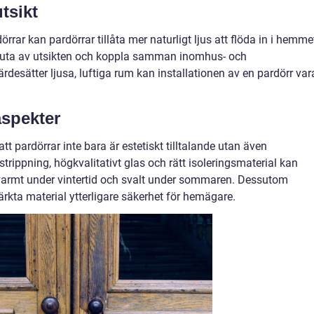
tsikt
örrar kan pardörrar tillåta mer naturligt ljus att flöda in i hemme
njuta av utsikten och koppla samman inomhus- och
desätter ljusa, luftiga rum kan installationen av en pardörr var
aspekter
att pardörrar inte bara är estetiskt tilltalande utan även
trippning, högkvalitativt glas och rätt isoleringsmaterial kan
em varmt under vintertid och svalt under sommaren. Dessutom
rkta material ytterligare säkerhet för hemägare.