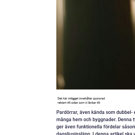
Pardörrar, även kända som dubbel- el
många hem och byggnader. Denna typ 
ger även funktionella fördelar såso
dagsljusinsläpp. I denna artikel ska 