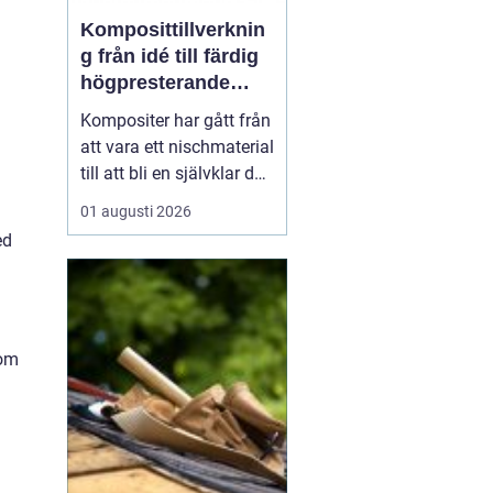
Komposittillverknin
g från idé till färdig
högpresterande
produkt
Kompositer har gått från
att vara ett nischmaterial
till att bli en självklar del
i allt från vindkraftverk
01 augusti 2026
och tåg till
ed
industrimaskiner och
specialfordon.
Komposittillverkning
handlar om att
kombinera två eller fler
som
material för att skapa
något som...