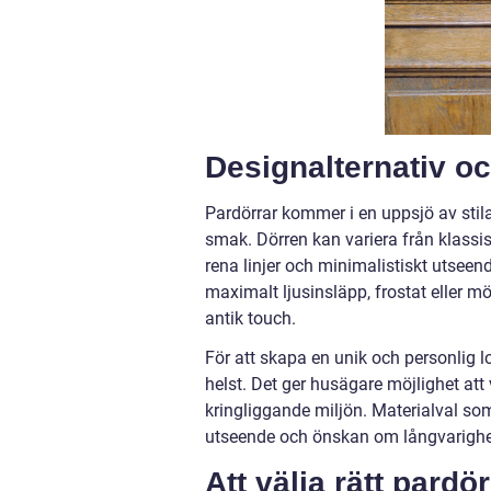
Designalternativ o
Pardörrar kommer i en uppsjö av stil
smak. Dörren kan variera från klassi
rena linjer och minimalistiskt utseen
maximalt ljusinsläpp, frostat eller mön
antik touch.
För att skapa en unik och personlig l
helst. Det ger husägare möjlighet a
kringliggande miljön. Materialval so
utseende och önskan om långvarighe
Att välja rätt pardör