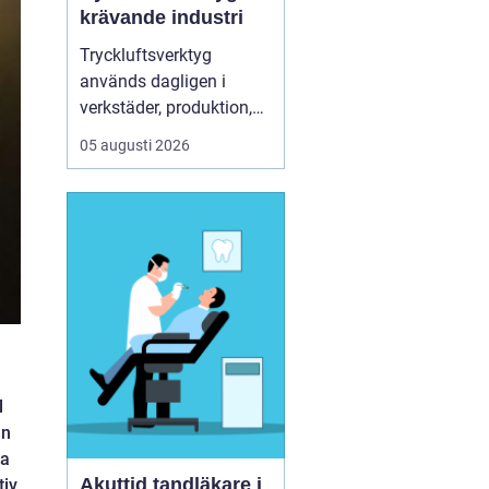
krävande industri
Tryckluftsverktyg
används dagligen i
verkstäder, produktion,
service och underhåll. De
05 augusti 2026
ska leverera högt
vridmoment, klara tuffa
skift och samtidigt vara
säkra och ergonomiska
för användaren. Chicago
Pneumatic är ett av de
mest etablerade namnen
i de...
l
an
ra
Akuttid tandläkare i
tiv