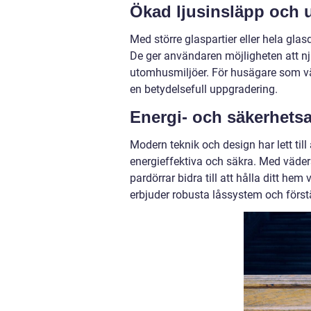
Ökad ljusinsläpp och u
Med större glaspartier eller hela glasd
De ger användaren möjligheten att 
utomhusmiljöer. För husägare som vär
en betydelsefull uppgradering.
Energi- och säkerhets
Modern teknik och design har lett till 
energieffektiva och säkra. Med väders
pardörrar bidra till att hålla ditt h
erbjuder robusta låssystem och förstä