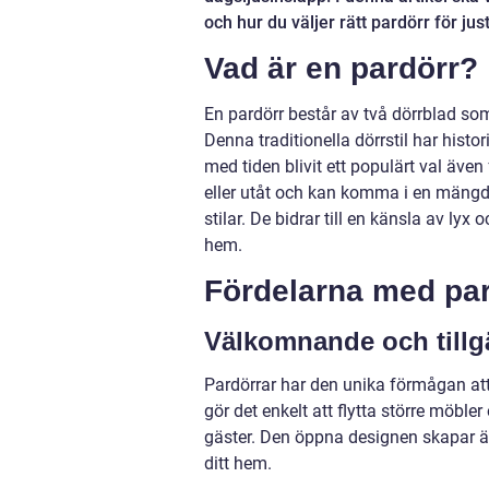
och hur du väljer rätt pardörr för jus
Vad är en pardörr?
En pardörr består av två dörrblad so
Denna traditionella dörrstil har his
med tiden blivit ett populärt val även
eller utåt och kan komma i en mängd 
stilar. De bidrar till en känsla av ly
hem.
Fördelarna med par
Välkomnande och tillg
Pardörrar har den unika förmågan at
gör det enkelt att flytta större möbl
gäster. Den öppna designen skapar även
ditt hem.