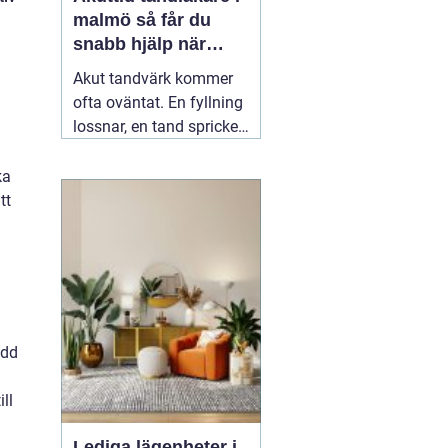
malmö så får du
snabb hjälp när
tanden gör ont
Akut tandvärk kommer
ofta oväntat. En fyllning
lossnar, en tand spricker
eller en visdomstand
svullnar upp över en
ka
natt. I den stunden vill de
tt
flesta ha svar på en
enda fråga: Hur får jag
snabbt
04 augusti 2026
edd
ll
Lediga lägenheter i