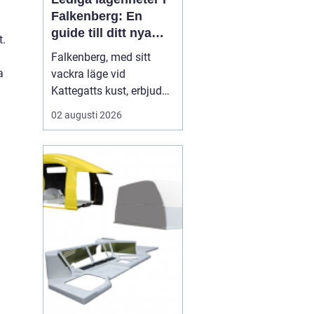
Falkenberg: En
guide till ditt nya
t.
hem
Falkenberg, med sitt
a
vackra läge vid
Kattegatts kust, erbjuder
en unik livsupplevelse
02 augusti 2026
för privatpersoner och
familjer. För dig som
letar efter lediga
lägenheter Falkenberg,
finns det ett flertal
möjligheter att utforska.
I de...