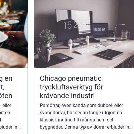
en
Chicago pneumatic
t,
tryckluftsverktyg för
öten
krävande industri
 eller
Pardörrar, även kända som dubbel- eller
rt en
svängdörrar, har sedan länge utgjort en
ch
klassisk ingång till många hem och
bjuder inte
byggnader. Denna typ av dörrar erbjuder inte