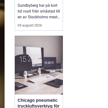
mat, sport och
Sundbyberg har på kort
spontana möten
tid vuxit från småstad till
en av Stockholms mest
levande knutpunkter.
05 augusti 2026
Med nya bostäder,
företag och bättre
kommunikationer har
också restauranglivet
tagit fart. Här blandas
kvarterskrogar, trendiga
bistron och sportbarer
på en...
Chicago pneumatic
tryckluftsverktyg för