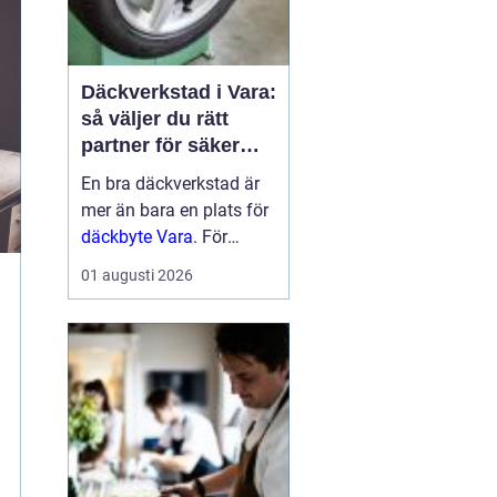
Däckverkstad i Vara:
så väljer du rätt
partner för säker
körning året runt
En bra däckverkstad är
mer än bara en plats för
däckbyte Vara
. För
bilägare i Vara handlar
01 augusti 2026
valet om säkerhet,
ekonomi och try...