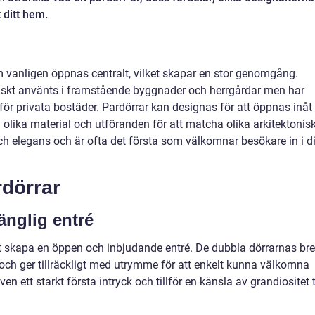
t ditt hem.
m vanligen öppnas centralt, vilket skapar en stor genomgång.
toriskt använts i framstående byggnader och herrgårdar men har
 för privata bostäder. Pardörrar kan designas för att öppnas inåt
olika material och utföranden för att matcha olika arkitektonis
x och elegans och är ofta det första som välkomnar besökare in i di
dörrar
änglig entré
t skapa en öppen och inbjudande entré. De dubbla dörrarnas br
er och ger tillräckligt med utrymme för att enkelt kunna välkomna
 ett starkt första intryck och tillför en känsla av grandiositet ti