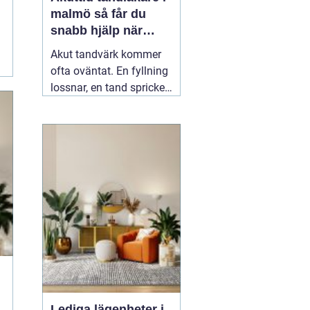
malmö så får du
snabb hjälp när
tanden gör ont
Akut tandvärk kommer
ofta oväntat. En fyllning
lossnar, en tand spricker
eller en visdomstand
svullnar upp över en
natt. I den stunden vill de
flesta ha svar på en
enda fråga: Hur får jag
snabbt
04 augusti 2026
Lediga lägenheter i