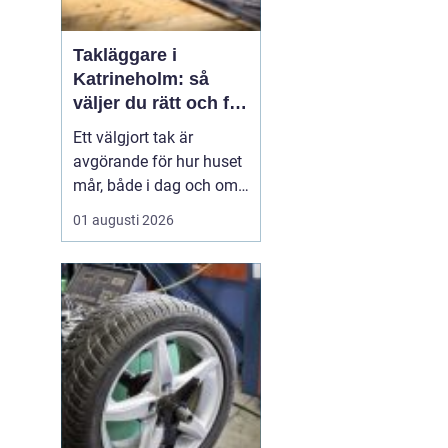
Takläggare i
Katrineholm: så
väljer du rätt och får
ett tak som håller
Ett välgjort tak är
avgörande för hur huset
mår, både i dag och om
tjugo år. I Katrineholm
01 augusti 2026
märks varje årstid
tydligt: kalla vintrar,
regniga höstar och heta
sommardagar sliter hårt
på...