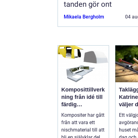
tanden gör ont
Mikaela Bergholm
04 au
Komposittillverk
Taklägg
ning från idé till
Katrin
färdig
väljer d
högpresterande
och får
Kompositer har gått
Ett välgj
produkt
som hå
från att vara ett
avgörand
nischmaterial till att
huset må
bli en självklar del i
dag och 