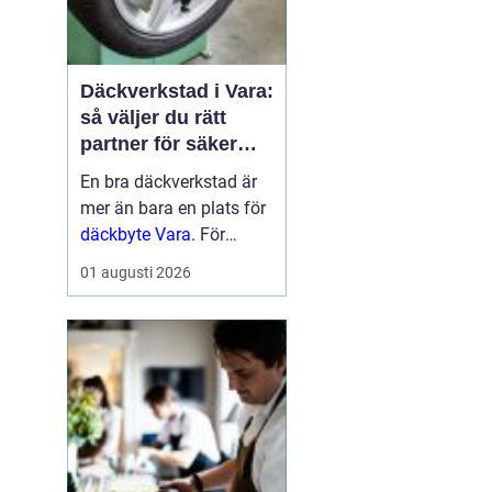
Däckverkstad i Vara:
så väljer du rätt
partner för säker
körning året runt
En bra däckverkstad är
mer än bara en plats för
däckbyte Vara
. För
bilägare i Vara handlar
01 augusti 2026
valet om säkerhet,
ekonomi och try...