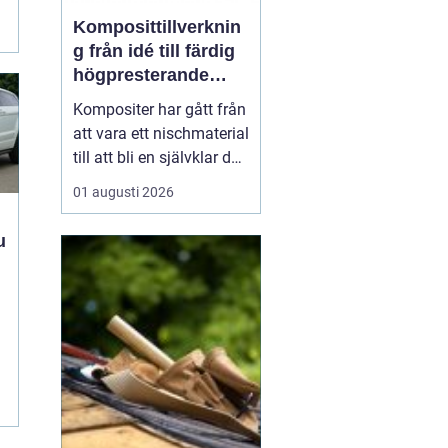
Komposittillverknin
g från idé till färdig
högpresterande
produkt
Kompositer har gått från
att vara ett nischmaterial
till att bli en självklar del
i allt från vindkraftverk
01 augusti 2026
och tåg till
industrimaskiner och
specialfordon.
Komposittillverkning
t
handlar om att
kombinera två eller fler
material för att skapa
något som...
.