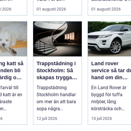
börjar i köket....
i 2026
01 augusti 2026
01 augusti 2026
g katt så
Trappstädning i
Land rover
nden bli
Stockholm: Så
service så tar du
ärdig och
skapas trygga
hand om din
och trivsamma
terrängbil på rät
farväl till
Trappstädning
En Land Rover är
trapphus
sätt
d katt är en
Stockholm handlar
byggd för tuffa
åraste
om mer än att bara
miljöer, lång
en
sopa några
körsträcka och
e går
trappsteg och torka
stora påfrestningar
26
12 juli 2026
10 juli 2026
eslutet o...
en...
Samtidigt är det ...