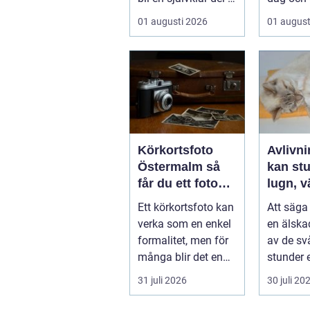
allt från vindkr...
01 augusti 2026
01 august
Körkortsfoto
Avlivnin
Östermalm så
kan stu
får du ett foto
lugn, v
som alltid blir
trygg
Ett körkortsfoto kan
Att säga 
godkänt
verka som en enkel
en älska
formalitet, men för
av de sv
många blir det en
stunder 
oväntad källa till
djurägar
31 juli 2026
30 juli 20
str...
igenom. B