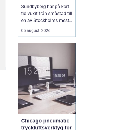
mat, sport och
Sundbyberg har på kort
spontana möten
tid vuxit från småstad till
en av Stockholms mest
levande knutpunkter.
05 augusti 2026
Med nya bostäder,
företag och bättre
kommunikationer har
också restauranglivet
tagit fart. Här blandas
kvarterskrogar, trendiga
bistron och sportbarer
på en...
Chicago pneumatic
tryckluftsverktyg för