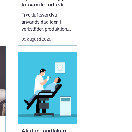
krävande industri
Tryckluftsverktyg
används dagligen i
verkstäder, produktion,
service och underhåll. De
05 augusti 2026
ska leverera högt
vridmoment, klara tuffa
skift och samtidigt vara
säkra och ergonomiska
för användaren. Chicago
Pneumatic är ett av de
mest etablerade namnen
i de...
Akuttid tandläkare i