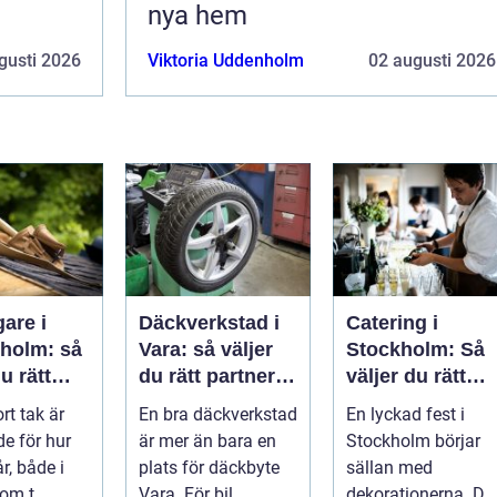
nya hem
gusti 2026
Viktoria Uddenholm
02 augusti 2026
are i
Däckverkstad i
Catering i
eholm: så
Vara: så väljer
Stockholm: Så
u rätt
du rätt partner
väljer du rätt
 ett tak
för säker
mat till ditt
ort tak är
En bra däckverkstad
En lyckad fest i
ller
körning året
evenemang
e för hur
är mer än bara en
Stockholm börjar
runt
r, både i
plats för däckbyte
sällan med
om t...
Vara. För bil...
dekorationerna. De