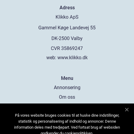
Adress
web:
www.klikko.dk
Menu
Annonsering
Om oss
Cookies
På vores website bruges cookies til at huske dine indstillinger,
Kontakta oss
statistik og personalisering af indhold og annoncer. Denne
Sitemap
information deles med tredjepart. Ved fortsat brug af websiden
godkender du cookiepolitikken.