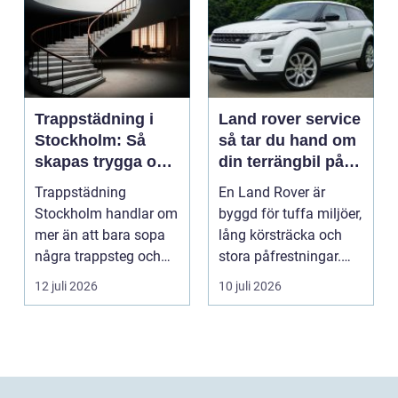
Trappstädning i
Land rover service
Stockholm: Så
så tar du hand om
skapas trygga och
din terrängbil på
trivsamma
rätt sätt
Trappstädning
En Land Rover är
trapphus
Stockholm handlar om
byggd för tuffa miljöer,
mer än att bara sopa
lång körsträcka och
några trappsteg och
stora påfrestningar.
torka en...
Samtidigt är det ...
12 juli 2026
10 juli 2026