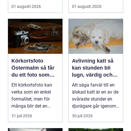
börjar i köket....
01 augusti 2026
01 augusti 2026
Körkortsfoto
Avlivning katt så
Östermalm så får
kan stunden bli
du ett foto som
lugn, värdig och
alltid blir godkänt
trygg
Ett körkortsfoto kan
Att säga farväl till en
verka som en enkel
älskad katt är en av de
formalitet, men för
svåraste stunder en
många blir det en
djurägare går igenom.
oväntad källa till str...
Beslutet o...
31 juli 2026
30 juli 2026