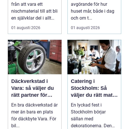
produkt
håller
från att vara ett
avgörande för hur
nischmaterial till att bli
huset mår, både i dag
en självklar del i allt
och om t...
från vindkr...
01 augusti 2026
01 augusti 2026
Däckverkstad i
Catering i
Vara: så väljer du
Stockholm: Så
rätt partner för
väljer du rätt mat
säker körning året
till ditt evenemang
En bra däckverkstad är
En lyckad fest i
runt
mer än bara en plats
Stockholm börjar
för däckbyte Vara. För
sällan med
bil...
dekorationerna. Den