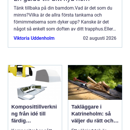
Tänk tillbaka på din barndom.Vad är det som du
minns?Vilka är de allra första tankarna och
förnimmelserna som dyker upp? Kanske är det
något så enkelt som doften av ditt trapphus.Eller
en leksak som du ...
Viktoria Uddenholm
02 augusti 2026
Komposittillverkni
Takläggare i
ng från idé till
Katrineholm: så
färdig
väljer du rätt och
högpresterande
får ett tak som