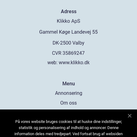
Adress
web:
www.klikko.dk
Menu
Annonsering
Om oss
Cookies
På vores website bruges cookies til at huske dine indstillinger,
Kontakta oss
statistik og personalisering af indhold og annoncer. Denne
Sitemap
information deles med tredjepart. Ved fortsat brug af websiden