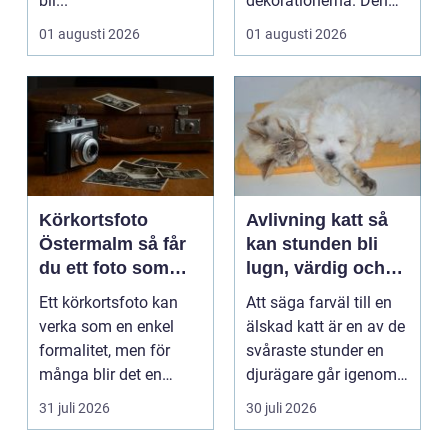
bil...
dekorationerna. Den
börjar i köket....
01 augusti 2026
01 augusti 2026
Körkortsfoto
Avlivning katt så
Östermalm så får
kan stunden bli
du ett foto som
lugn, värdig och
alltid blir godkänt
trygg
Ett körkortsfoto kan
Att säga farväl till en
verka som en enkel
älskad katt är en av de
formalitet, men för
svåraste stunder en
många blir det en
djurägare går igenom.
oväntad källa till str...
Beslutet o...
31 juli 2026
30 juli 2026