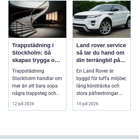
Trappstädning i
Land rover service
Stockholm: Så
så tar du hand om
skapas trygga och
din terrängbil på
trivsamma
rätt sätt
Trappstädning
En Land Rover är
trapphus
Stockholm handlar om
byggd för tuffa miljöer,
mer än att bara sopa
lång körsträcka och
några trappsteg och
stora påfrestningar.
torka en...
Samtidigt är det ...
12 juli 2026
10 juli 2026