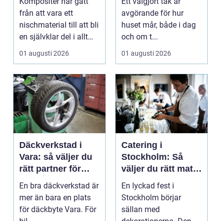
Kompositer har gått
Ett välgjort tak är
produkt
håller
från att vara ett
avgörande för hur
nischmaterial till att bli
huset mår, både i dag
en självklar del i allt
och om t...
från vindkr...
01 augusti 2026
01 augusti 2026
Däckverkstad i
Catering i
Vara: så väljer du
Stockholm: Så
rätt partner för
väljer du rätt mat
säker körning året
till ditt evenemang
En bra däckverkstad är
En lyckad fest i
runt
mer än bara en plats
Stockholm börjar
för däckbyte Vara. För
sällan med