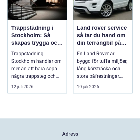
Trappstädning i
Land rover service
Stockholm: Så
så tar du hand om
skapas trygga och
din terrängbil på
trivsamma
rätt sätt
Trappstädning
En Land Rover är
trapphus
Stockholm handlar om
byggd för tuffa miljöer,
mer än att bara sopa
lång körsträcka och
några trappsteg och
stora påfrestningar.
torka en...
Samtidigt är det ...
12 juli 2026
10 juli 2026
Adress