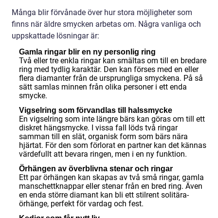
Många blir förvånade över hur stora möjligheter som
finns när äldre smycken arbetas om. Några vanliga och
uppskattade lösningar är:
Gamla ringar blir en ny personlig ring
Två eller tre enkla ringar kan smältas om till en bredare
ring med tydlig karaktär. Den kan förses med en eller
flera diamanter från de ursprungliga smyckena. På så
sätt samlas minnen från olika personer i ett enda
smycke.
Vigselring som förvandlas till halssmycke
En vigselring som inte längre bärs kan göras om till ett
diskret hängsmycke. I vissa fall löds två ringar
samman till en slät, organisk form som bärs nära
hjärtat. För den som förlorat en partner kan det kännas
värdefullt att bevara ringen, men i en ny funktion.
Örhängen av överblivna stenar och ringar
Ett par örhängen kan skapas av två små ringar, gamla
manschettknappar eller stenar från en bred ring. Även
en enda större diamant kan bli ett stilrent solitära-
örhänge, perfekt för vardag och fest.