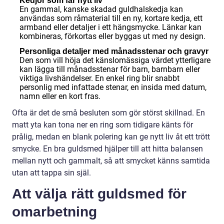
Kedjor som får nytt liv
En gammal, kanske skadad guldhalskedja kan
användas som råmaterial till en ny, kortare kedja, ett
armband eller detaljer i ett hängsmycke. Länkar kan
kombineras, förkortas eller byggas ut med ny design.
Personliga detaljer med månadsstenar och gravyr
Den som vill höja det känslomässiga värdet ytterligare
kan lägga till månadsstenar för barn, barnbarn eller
viktiga livshändelser. En enkel ring blir snabbt
personlig med infattade stenar, en insida med datum,
namn eller en kort fras.
Ofta är det de små besluten som gör störst skillnad. En
matt yta kan tona ner en ring som tidigare känts för
prålig, medan en blank polering kan ge nytt liv åt ett trött
smycke. En bra guldsmed hjälper till att hitta balansen
mellan nytt och gammalt, så att smycket känns samtida
utan att tappa sin själ.
Att välja rätt guldsmed för
omarbetning