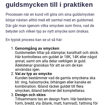
guldsmycken till i praktiken
Processen när en kund vill göra om sina guldsmycken
börjar nästan alltid med ett samtal med en guldsmed.
Där går man igenom vilka smycken som finns, vad de
betyder och vilken typ av nytt smycke som önskas.
En typisk process kan se ut så här:
Genomgång av smycken
Guldsmeden tittar på stämplar, karathalt och skick.
Här kontrolleras om guldet är 18K, 14K eller något
annat, samt om alla delar verkligen är guld.
Ädelstenar granskas för att se om de kan
användas igen.
Val av typ av smycke
Kunden bestämmer vad de gamla smyckena ska
bli: ring, halssmycke, örhängen eller kanske en
kombination. Ibland räcker guldet till flera
smycken, ibland behöver det kompletteras.
Design och skiss
Tillsammans tas en design fram. Här bestäms
form, bredd, yta (blank, matt, hamrad), fattning för