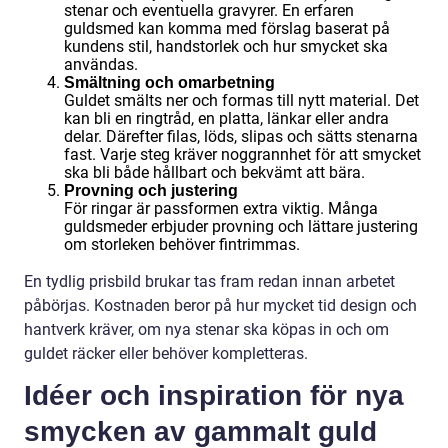
stenar och eventuella gravyrer. En erfaren
guldsmed kan komma med förslag baserat på
kundens stil, handstorlek och hur smycket ska
användas.
Smältning och omarbetning
Guldet smälts ner och formas till nytt material. Det
kan bli en ringtråd, en platta, länkar eller andra
delar. Därefter filas, löds, slipas och sätts stenarna
fast. Varje steg kräver noggrannhet för att smycket
ska bli både hållbart och bekvämt att bära.
Provning och justering
För ringar är passformen extra viktig. Många
guldsmeder erbjuder provning och lättare justering
om storleken behöver fintrimmas.
En tydlig prisbild brukar tas fram redan innan arbetet
påbörjas. Kostnaden beror på hur mycket tid design och
hantverk kräver, om nya stenar ska köpas in och om
guldet räcker eller behöver kompletteras.
Idéer och inspiration för nya
smycken av gammalt guld