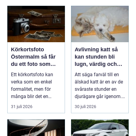
Körkortsfoto
Avlivning katt så
Östermalm så får
kan stunden bli
du ett foto som
lugn, värdig och
alltid blir godkänt
trygg
Ett körkortsfoto kan
Att säga farväl till en
verka som en enkel
älskad katt är en av de
formalitet, men för
svåraste stunder en
många blir det en
djurägare går igenom.
oväntad källa till str...
Beslutet o...
31 juli 2026
30 juli 2026