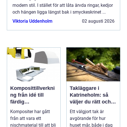
modern stil. I stället för att låta ärvda ringar, kedjor
och hängen ligga längst bak i smyckeskrinet ...
Viktoria Uddenholm
02 augusti 2026
Komposittillverkni
Takläggare i
ng från idé till
Katrineholm: så
färdig
väljer du rätt och
högpresterande
får ett tak som
Kompositer har gått
Ett välgjort tak är
produkt
håller
från att vara ett
avgörande för hur
nischmaterial till att bli
huset mår, både i dag