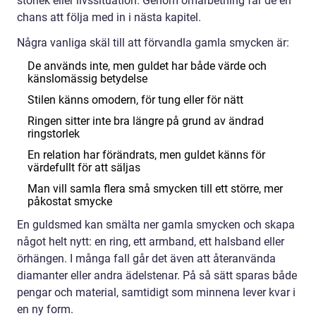
storlek eller livssituation. Genom omarbetning får de en
chans att följa med in i nästa kapitel.
Några vanliga skäl till att förvandla gamla smycken är:
De används inte, men guldet har både värde och
känslomässig betydelse
Stilen känns omodern, för tung eller för nätt
Ringen sitter inte bra längre på grund av ändrad
ringstorlek
En relation har förändrats, men guldet känns för
värdefullt för att säljas
Man vill samla flera små smycken till ett större, mer
påkostat smycke
En guldsmed kan smälta ner gamla smycken och skapa
något helt nytt: en ring, ett armband, ett halsband eller
örhängen. I många fall går det även att återanvända
diamanter eller andra ädelstenar. På så sätt sparas både
pengar och material, samtidigt som minnena lever kvar i
en ny form.