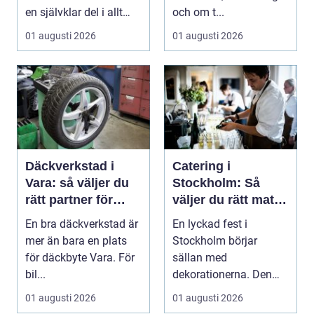
en självklar del i allt
och om t...
från vindkr...
01 augusti 2026
01 augusti 2026
Däckverkstad i
Catering i
Vara: så väljer du
Stockholm: Så
rätt partner för
väljer du rätt mat
säker körning året
till ditt evenemang
En bra däckverkstad är
En lyckad fest i
runt
mer än bara en plats
Stockholm börjar
för däckbyte Vara. För
sällan med
bil...
dekorationerna. Den
börjar i köket....
01 augusti 2026
01 augusti 2026