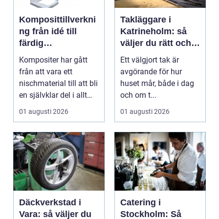
Komposittillverkni
Takläggare i
ng från idé till
Katrineholm: så
färdig
väljer du rätt och
högpresterande
får ett tak som
Kompositer har gått
Ett välgjort tak är
produkt
håller
från att vara ett
avgörande för hur
nischmaterial till att bli
huset mår, både i dag
en självklar del i allt
och om t...
från vindkr...
01 augusti 2026
01 augusti 2026
Däckverkstad i
Catering i
Vara: så väljer du
Stockholm: Så