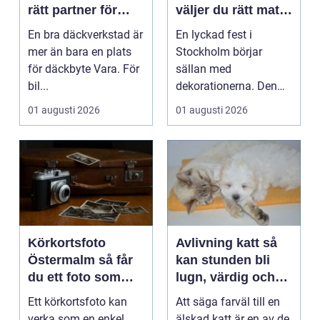
rätt partner för
väljer du rätt mat
säker körning året
till ditt evenemang
En bra däckverkstad är
En lyckad fest i
runt
mer än bara en plats
Stockholm börjar
för däckbyte Vara. För
sällan med
bil...
dekorationerna. Den
börjar i köket....
01 augusti 2026
01 augusti 2026
Körkortsfoto
Avlivning katt så
Östermalm så får
kan stunden bli
du ett foto som
lugn, värdig och
alltid blir godkänt
trygg
Ett körkortsfoto kan
Att säga farväl till en
verka som en enkel
älskad katt är en av de