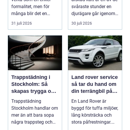
formalitet, men för
svåraste stunder en
många blir det en
djurägare går igenom.
oväntad källa till str...
Beslutet o...
31 juli 2026
30 juli 2026
Trappstädning i
Land rover service
Stockholm: Så
så tar du hand om
skapas trygga och
din terrängbil på
trivsamma
rätt sätt
Trappstädning
En Land Rover är
trapphus
Stockholm handlar om
byggd för tuffa miljöer,
mer än att bara sopa
lång körsträcka och
några trappsteg och
stora påfrestningar.
torka en...
Samtidigt är det ...