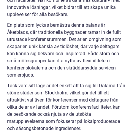
och faciliteter. Här kombineras dalarnas kulturarv med
innovativa lösningar, vilket bidrar till att skapa unika
upplevelser för alla besökare.
En plats som lyckas bemästra denna balans är
Åkerblads, där traditionella byggnader ramar in de fullt
utrustade konferensrummen. Det är en omgivning som
skapar en unik känsla av tidlöshet, där varje deltagare
kan känna sig bekväm och inspirerad. Både stora och
små mötesgrupper kan dra nytta av flexibiliteten i
konferenslokalerna och den skräddarsydda servicen
som erbjuds.
Tack vare sitt läge är det enkelt att ta sig till Dalarna från
större städer som Stockholm, vilket gör det till ett
attraktivt val även för konferenser med deltagare från
olika delar av landet. Förutom konferensfaciliteter, kan
de besökande också njuta av de utsökta
matupplevelserna som fokuserar på lokalproducerade
och säsongsbetonade ingredienser.