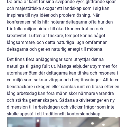
Dalarna är känt för sina svepande vyer, glittrande sjöar
och majestätiska skogar ett landskap som i sig kan
inspirera till nya idéer och problemlösning. När
konferenser hålls här, noterar deltagarna ofta hur den
fridfulla miljön bidrar till ökad koncentration och
kreativitet. Luften är friskare, tempot känns något
långsammare, och detta naturliga lugn omfamnar
deltagarna och ger en naturlig energi till mötena.
Det finns flera anläggningar som utnyttjar denna
naturliga tillgång fullt ut. Många erbjuder utrymmen för
utomhusmöten där deltagarna kan tänka och resonera i
en miljö som saknar väggar och begränsningar. Att ta en
bensträckare i skogen eller samlas runt en brasa efter en
lång arbetsdag kan föra människor närmare varandra
och stärka gemenskapen. Sådana aktiviteter ger en ny
dimension till arbetsdagen och väcker frågor som inte
skulle uppstå i ett traditionellt kontorslandskap.