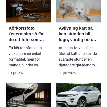
Körkortsfoto
Avlivning katt så
Östermalm så får
kan stunden bli
du ett foto som
lugn, värdig och
alltid blir godkänt
trygg
Ett körkortsfoto kan
Att säga farväl till en
verka som en enkel
älskad katt är en av de
formalitet, men för
svåraste stunder en
många blir det en
djurägare går igenom.
oväntad källa till str...
Beslutet o...
31 juli 2026
30 juli 2026