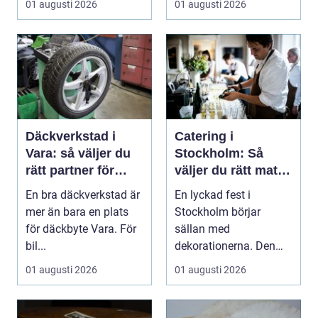
01 augusti 2026
01 augusti 2026
Däckverkstad i
Catering i
Vara: så väljer du
Stockholm: Så
rätt partner för
väljer du rätt mat
säker körning året
till ditt evenemang
En bra däckverkstad är
En lyckad fest i
runt
mer än bara en plats
Stockholm börjar
för däckbyte Vara. För
sällan med
bil...
dekorationerna. Den
börjar i köket....
01 augusti 2026
01 augusti 2026