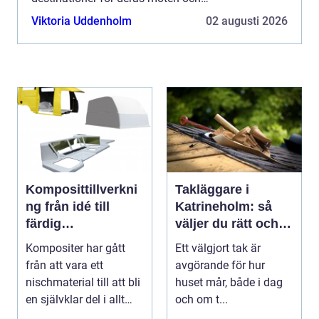
sammankomster. Konferens i Dalarna har ...
Viktoria Uddenholm
02 augusti 2026
Komposittillverkni
Takläggare i
ng från idé till
Katrineholm: så
färdig
väljer du rätt och
högpresterande
får ett tak som
Kompositer har gått
Ett välgjort tak är
produkt
håller
från att vara ett
avgörande för hur
nischmaterial till att bli
huset mår, både i dag
en självklar del i allt
och om t...
från vindkr...