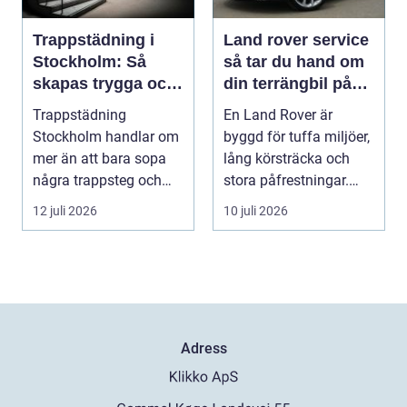
Trappstädning i
Land rover service
Stockholm: Så
så tar du hand om
skapas trygga och
din terrängbil på
trivsamma
rätt sätt
Trappstädning
En Land Rover är
trapphus
Stockholm handlar om
byggd för tuffa miljöer,
mer än att bara sopa
lång körsträcka och
några trappsteg och
stora påfrestningar.
torka en...
Samtidigt är det ...
12 juli 2026
10 juli 2026
Adress