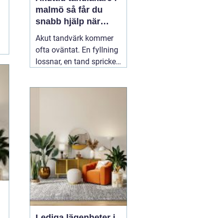
malmö så får du
snabb hjälp när
tanden gör ont
Akut tandvärk kommer
ofta oväntat. En fyllning
lossnar, en tand spricker
eller en visdomstand
svullnar upp över en
natt. I den stunden vill de
flesta ha svar på en
enda fråga: Hur får jag
snabbt
04 augusti 2026
Lediga lägenheter i