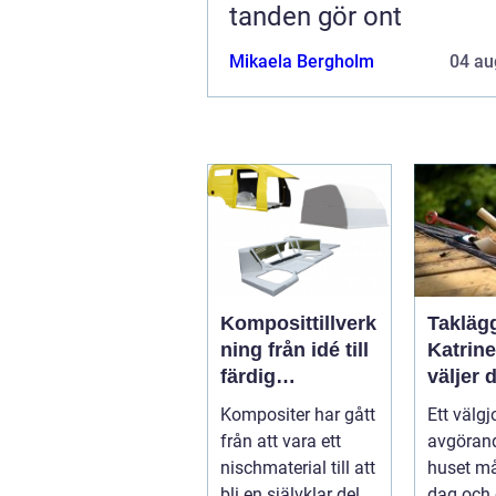
tanden gör ont
Mikaela Bergholm
04 au
Komposittillverk
Taklägg
ning från idé till
Katrin
färdig
väljer d
högpresterande
och får
Kompositer har gått
Ett välgj
produkt
som hå
från att vara ett
avgörand
nischmaterial till att
huset må
bli en självklar del i
dag och 