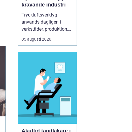
krävande industri
Tryckluftsverktyg
används dagligen i
verkstäder, produktion,
service och underhåll. De
05 augusti 2026
ska leverera högt
vridmoment, klara tuffa
skift och samtidigt vara
säkra och ergonomiska
för användaren. Chicago
Pneumatic är ett av de
mest etablerade namnen
i de...
Akuttid tandläkare i