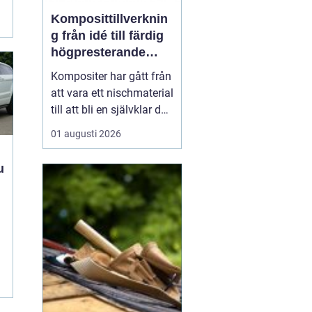
Komposittillverknin
g från idé till färdig
högpresterande
produkt
Kompositer har gått från
att vara ett nischmaterial
till att bli en självklar del
i allt från vindkraftverk
01 augusti 2026
och tåg till
industrimaskiner och
specialfordon.
Komposittillverkning
t
handlar om att
kombinera två eller fler
material för att skapa
något som...
.