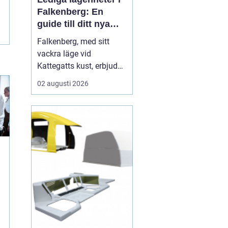
Falkenberg: En
guide till ditt nya
hem
Falkenberg, med sitt
vackra läge vid
Kattegatts kust, erbjuder
en unik livsupplevelse
02 augusti 2026
för privatpersoner och
familjer. För dig som
letar efter lediga
lägenheter Falkenberg,
finns det ett flertal
möjligheter att utforska.
I de...
n