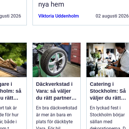
nya hem
gusti 2026
Viktoria Uddenholm
02 augusti 2026
are i
Däckverkstad i
Catering i
eholm: så
Vara: så väljer
Stockholm: Så
u rätt
du rätt partner
väljer du rätt
 ett tak
för säker
mat till ditt
ort tak är
En bra däckverkstad
En lyckad fest i
ller
körning året
evenemang
e för hur
är mer än bara en
Stockholm börjar
runt
r, både i
plats för däckbyte
sällan med
om t...
Vara. För bil...
dekorationerna. De