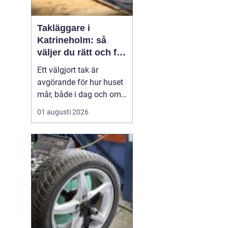
Takläggare i
Katrineholm: så
väljer du rätt och får
ett tak som håller
Ett välgjort tak är
avgörande för hur huset
mår, både i dag och om
tjugo år. I Katrineholm
01 augusti 2026
märks varje årstid
tydligt: kalla vintrar,
regniga höstar och heta
sommardagar sliter hårt
på...