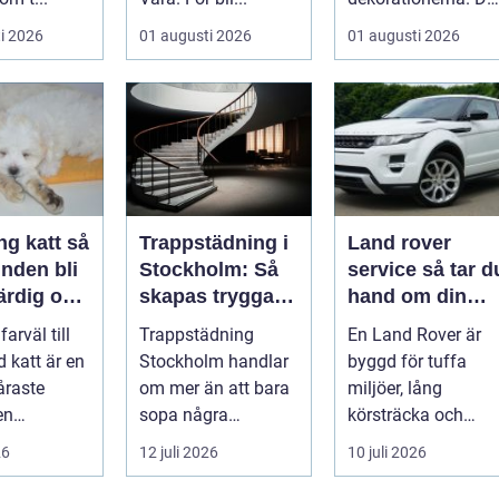
börjar i köket....
i 2026
01 augusti 2026
01 augusti 2026
g katt så
Trappstädning i
Land rover
nden bli
Stockholm: Så
service så tar du
ärdig och
skapas trygga
hand om din
och trivsamma
terrängbil på rät
farväl till
Trappstädning
En Land Rover är
trapphus
sätt
d katt är en
Stockholm handlar
byggd för tuffa
åraste
om mer än att bara
miljöer, lång
en
sopa några
körsträcka och
e går
trappsteg och torka
stora påfrestningar
26
12 juli 2026
10 juli 2026
eslutet o...
en...
Samtidigt är det ...