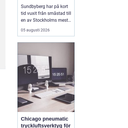
mat, sport och
Sundbyberg har på kort
spontana möten
tid vuxit från småstad till
en av Stockholms mest
levande knutpunkter.
05 augusti 2026
Med nya bostäder,
företag och bättre
kommunikationer har
också restauranglivet
tagit fart. Här blandas
kvarterskrogar, trendiga
bistron och sportbarer
på en...
Chicago pneumatic
tryckluftsverktyg för