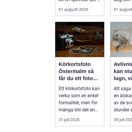
allt från vindkr...
01 augusti 2026
01 august
Körkortsfoto
Avlivnin
Östermalm så
kan stu
får du ett foto
lugn, v
som alltid blir
trygg
Ett körkortsfoto kan
Att säga 
godkänt
verka som en enkel
en älska
formalitet, men för
av de sv
många blir det en
stunder 
oväntad källa till
djurägar
31 juli 2026
30 juli 20
str...
igenom. B