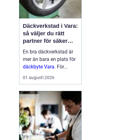
Däckverkstad i Vara:
så väljer du rätt
partner för säker
körning året runt
En bra däckverkstad är
mer än bara en plats för
däckbyte Vara
. För
bilägare i Vara handlar
01 augusti 2026
valet om säkerhet,
ekonomi och try...