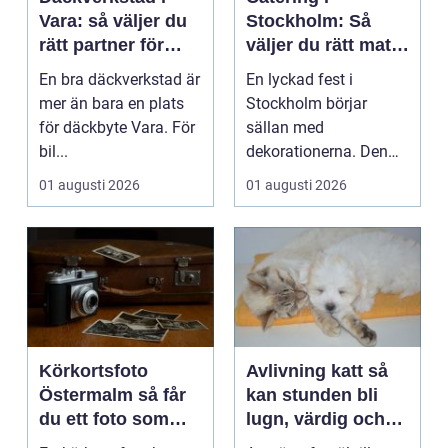
Vara: så väljer du
Stockholm: Så
rätt partner för
väljer du rätt mat
säker körning året
till ditt evenemang
En bra däckverkstad är
En lyckad fest i
runt
mer än bara en plats
Stockholm börjar
för däckbyte Vara. För
sällan med
bil...
dekorationerna. Den
börjar i köket....
01 augusti 2026
01 augusti 2026
Körkortsfoto
Avlivning katt så
Östermalm så får
kan stunden bli
du ett foto som
lugn, värdig och
alltid blir godkänt
trygg