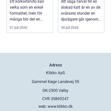
Ett körkortsfoto kan
Att säga farväl till en
verka som en enkel
älskad katt är en av de
formalitet, men för
svåraste stunder en
många blir det en
djurägare går igenom.
oväntad källa till str...
Beslutet o...
31 juli 2026
30 juli 2026
Adress
web:
www.klikko.dk