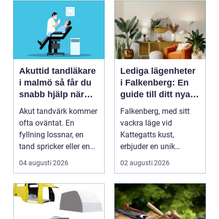
Akuttid tandläkare
Lediga lägenheter
i malmö så får du
i Falkenberg: En
snabb hjälp när
guide till ditt nya
tanden gör ont
hem
Akut tandvärk kommer
Falkenberg, med sitt
ofta oväntat. En
vackra läge vid
fyllning lossnar, en
Kattegatts kust,
tand spricker eller en
erbjuder en unik
visdomstand svulln...
livsupplevelse för ...
04 augusti 2026
02 augusti 2026