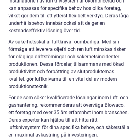
Installationen av luftknivsystem är okomplicerad och
kan anpassas för specifika behov hos olika företag,
vilket gör dem till ett ytterst flexibelt verktyg. Deras låga
underhållsbehov innebär också att de ger en
kostnadseffektiv lösning över tid.
Av säkerhetsskäl är luftknivar oumbärliga. Med sin
förmåga att leverera oljefri och ren luft minskas risken
för olägliga driftstörningar och säkerhetsincidenter i
produktionen. Dessa fördelar, tillsammans med ökad
produktivitet och förbättring av slutprodukternas
kvalitet, gör luftknivarna till en vital del av modern
produktionsteknik.
För de som söker kvalificerade lösningar inom luft- och
gashantering, rekommenderas att överväga Blowaco,
ett företag med över 35 års erfarenhet inom branschen.
Deras experter kan hjälpa till att hitta rätt
luftknivsystem för dina specifika behov, och säkerställa
en maximal avkastning på investeringen.