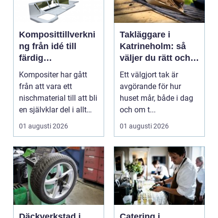
Komposittillverkni
Takläggare i
ng från idé till
Katrineholm: så
färdig
väljer du rätt och
högpresterande
får ett tak som
Kompositer har gått
Ett välgjort tak är
produkt
håller
från att vara ett
avgörande för hur
nischmaterial till att bli
huset mår, både i dag
en självklar del i allt
och om t...
från vindkr...
01 augusti 2026
01 augusti 2026
Däckverkstad i
Catering i