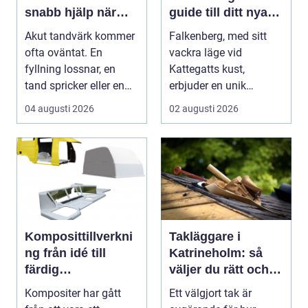
snabb hjälp när
guide till ditt nya
tanden gör ont
hem
Akut tandvärk kommer
Falkenberg, med sitt
ofta oväntat. En
vackra läge vid
fyllning lossnar, en
Kattegatts kust,
tand spricker eller en
erbjuder en unik
visdomstand svulln...
livsupplevelse för ...
04 augusti 2026
02 augusti 2026
Komposittillverkni
Takläggare i
ng från idé till
Katrineholm: så
färdig
väljer du rätt och
högpresterande
får ett tak som
Kompositer har gått
Ett välgjort tak är
produkt
håller