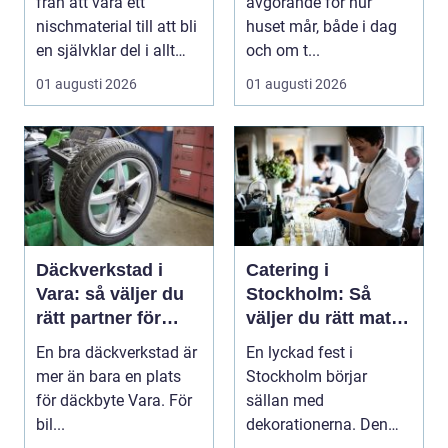
från att vara ett
avgörande för hur
nischmaterial till att bli
huset mår, både i dag
en självklar del i allt
och om t...
från vindkr...
01 augusti 2026
01 augusti 2026
Däckverkstad i
Catering i
Vara: så väljer du
Stockholm: Så
rätt partner för
väljer du rätt mat
säker körning året
till ditt evenemang
En bra däckverkstad är
En lyckad fest i
runt
mer än bara en plats
Stockholm börjar
för däckbyte Vara. För
sällan med
bil...
dekorationerna. Den