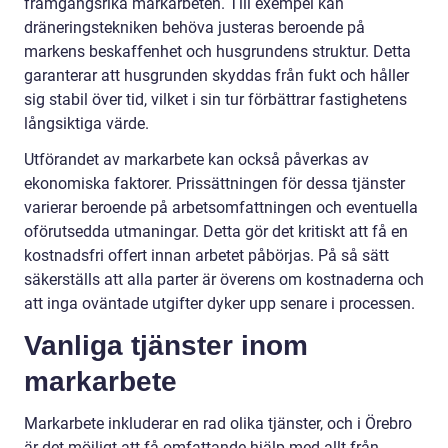
framgångsrika markarbeten. Till exempel kan
dräneringstekniken behöva justeras beroende på
markens beskaffenhet och husgrundens struktur. Detta
garanterar att husgrunden skyddas från fukt och håller
sig stabil över tid, vilket i sin tur förbättrar fastighetens
långsiktiga värde.
Utförandet av markarbete kan också påverkas av
ekonomiska faktorer. Prissättningen för dessa tjänster
varierar beroende på arbetsomfattningen och eventuella
oförutsedda utmaningar. Detta gör det kritiskt att få en
kostnadsfri offert innan arbetet påbörjas. På så sätt
säkerställs att alla parter är överens om kostnaderna och
att inga oväntade utgifter dyker upp senare i processen.
Vanliga tjänster inom
markarbete
Markarbete inkluderar en rad olika tjänster, och i Örebro
är det möjligt att få omfattande hjälp med allt från