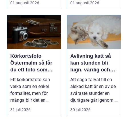
börjar i köket....
01 augusti 2026
01 augusti 2026
Körkortsfoto
Avlivning katt så
Östermalm så får
kan stunden bli
du ett foto som
lugn, värdig och
alltid blir godkänt
trygg
Ett körkortsfoto kan
Att säga farväl till en
verka som en enkel
älskad katt är en av de
formalitet, men för
svåraste stunder en
många blir det en
djurägare går igenom.
oväntad källa till str...
Beslutet o...
31 juli 2026
30 juli 2026