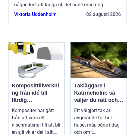
någon lust att lägga ut, det hade man nog ...
Viktoria Uddenholm
02 augusti 2026
Komposittillverkni
Takläggare i
ng från idé till
Katrineholm: så
färdig
väljer du rätt och
högpresterande
får ett tak som
Kompositer har gått
Ett välgjort tak är
produkt
håller
från att vara ett
avgörande för hur
nischmaterial till att bli
huset mår, både i dag
en självklar del i allt
och om t...