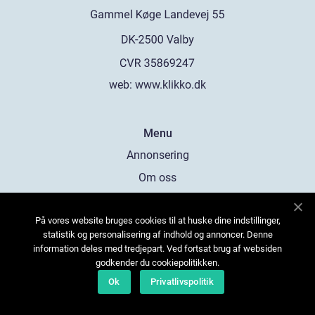
web:
www.klikko.dk
Menu
Annonsering
Om oss
Cookies
På vores website bruges cookies til at huske dine indstillinger,
Kontakta oss
statistik og personalisering af indhold og annoncer. Denne
Sitemap
information deles med tredjepart. Ved fortsat brug af websiden
godkender du cookiepolitikken.
Ok
Privatlivspolitik