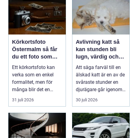
Körkortsfoto
Avlivning katt så
Östermalm så får
kan stunden bli
du ett foto som
lugn, värdig och
alltid blir godkänt
trygg
Ett körkortsfoto kan
Att säga farväl till en
verka som en enkel
älskad katt är en av de
formalitet, men för
svåraste stunder en
många blir det en
djurägare går igenom.
oväntad källa till str...
Beslutet o...
31 juli 2026
30 juli 2026