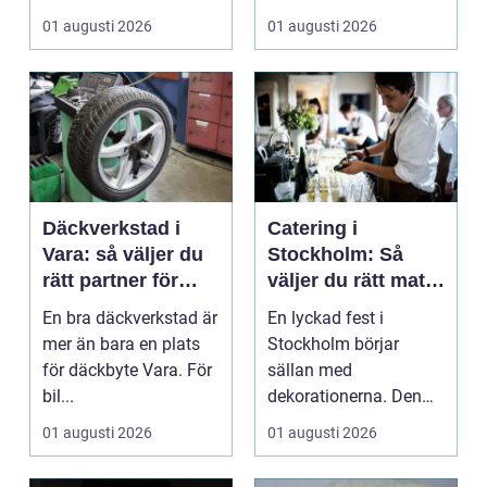
från vindkr...
01 augusti 2026
01 augusti 2026
Däckverkstad i
Catering i
Vara: så väljer du
Stockholm: Så
rätt partner för
väljer du rätt mat
säker körning året
till ditt evenemang
En bra däckverkstad är
En lyckad fest i
runt
mer än bara en plats
Stockholm börjar
för däckbyte Vara. För
sällan med
bil...
dekorationerna. Den
börjar i köket....
01 augusti 2026
01 augusti 2026