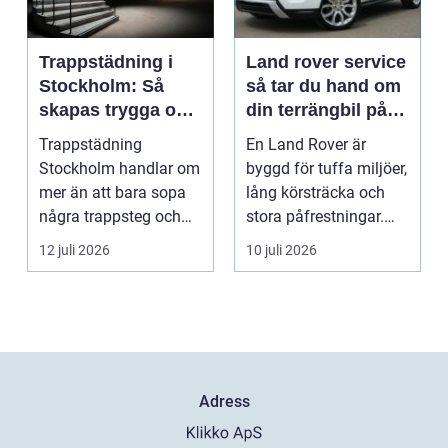
Trappstädning i
Land rover service
Stockholm: Så
så tar du hand om
skapas trygga och
din terrängbil på
trivsamma
rätt sätt
Trappstädning
En Land Rover är
trapphus
Stockholm handlar om
byggd för tuffa miljöer,
mer än att bara sopa
lång körsträcka och
några trappsteg och
stora påfrestningar.
torka en...
Samtidigt är det ...
12 juli 2026
10 juli 2026
Adress