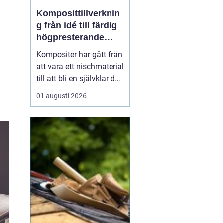
Komposittillverknin
g från idé till färdig
högpresterande
produkt
Kompositer har gått från
att vara ett nischmaterial
till att bli en självklar del
i allt från vindkraftverk
01 augusti 2026
och tåg till
industrimaskiner och
specialfordon.
Komposittillverkning
handlar om att
kombinera två eller fler
material för att skapa
något som...