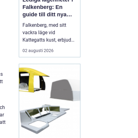
Falkenberg: En
guide till ditt nya
hem
Falkenberg, med sitt
vackra läge vid
Kattegatts kust, erbjuder
en unik livsupplevelse
02 augusti 2026
för privatpersoner och
familjer. För dig som
letar efter lediga
is
lägenheter Falkenberg,
tt
finns det ett flertal
möjligheter att utforska.
I de...
och
ar
att