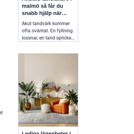
malmö så får du
snabb hjälp när
tanden gör ont
Akut tandvärk kommer
ofta oväntat. En fyllning
lossnar, en tand spricker
eller en visdomstand
svullnar upp över en
natt. I den stunden vill de
flesta ha svar på en
enda fråga: Hur får jag
snabbt
04 augusti 2026
et
Lediga lägenheter i