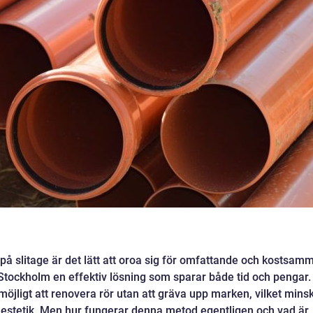
på slitage är det lätt att oroa sig för omfattande och kostsam
 i Stockholm en effektiv lösning som sparar både tid och pengar.
möjligt att renovera rör utan att gräva upp marken, vilket mins
 estetik. Men hur fungerar denna metod egentligen och vad är