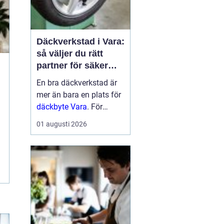
Däckverkstad i Vara:
så väljer du rätt
partner för säker
körning året runt
En bra däckverkstad är
mer än bara en plats för
däckbyte Vara
. För
bilägare i Vara handlar
01 augusti 2026
valet om säkerhet,
ekonomi och try...