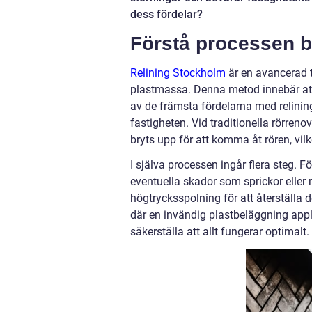
dess fördelar?
Förstå processen b
Relining Stockholm
är en avancerad t
plastmassa. Denna metod innebär att
av de främsta fördelarna med relining
fastigheten. Vid traditionella rörreno
bryts upp för att komma åt rören, vi
I själva processen ingår flera steg. F
eventuella skador som sprickor eller 
högtrycksspolning för att återställa d
där en invändig plastbeläggning appli
säkerställa att allt fungerar optimalt.