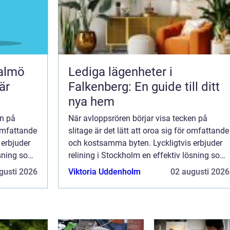
malmö
Lediga lägenheter i
är
Falkenberg: En guide till ditt
nya hem
en på
När avloppsrören börjar visa tecken på
 omfattande
slitage är det lätt att oroa sig för omfattande
 erbjuder
och kostsamma byten. Lyckligtvis erbjuder
ösning som
relining i Stockholm en effektiv lösning som
sparar både tid och pengar. D...
gusti 2026
Viktoria Uddenholm
02 augusti 2026