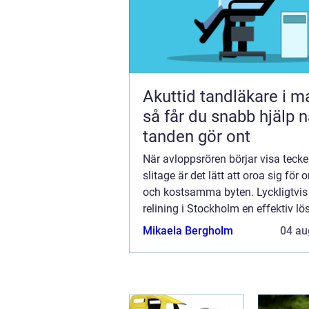
Akuttid tandläkare i 
så får du snabb hjälp n
tanden gör ont
När avloppsrören börjar visa teck
slitage är det lätt att oroa sig för
och kostsamma byten. Lyckligtvis
relining i Stockholm en effektiv l
sparar både tid och pengar. D...
Mikaela Bergholm
04 au