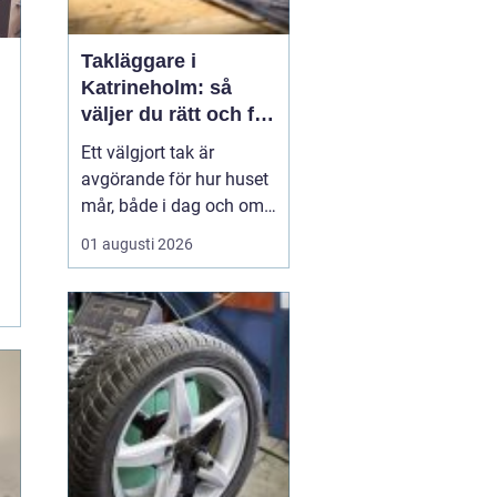
Takläggare i
Katrineholm: så
väljer du rätt och får
ett tak som håller
Ett välgjort tak är
avgörande för hur huset
mår, både i dag och om
tjugo år. I Katrineholm
01 augusti 2026
märks varje årstid
tydligt: kalla vintrar,
regniga höstar och heta
sommardagar sliter hårt
på...