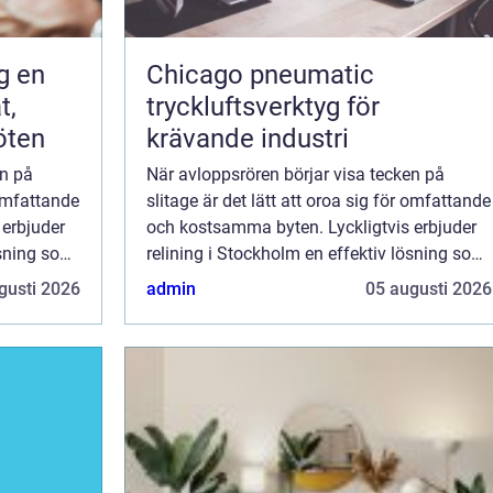
en
Chicago pneumatic
t,
tryckluftsverktyg för
öten
krävande industri
en på
När avloppsrören börjar visa tecken på
 omfattande
slitage är det lätt att oroa sig för omfattande
 erbjuder
och kostsamma byten. Lyckligtvis erbjuder
ösning som
relining i Stockholm en effektiv lösning som
sparar både tid och pengar. D...
gusti 2026
admin
05 augusti 2026