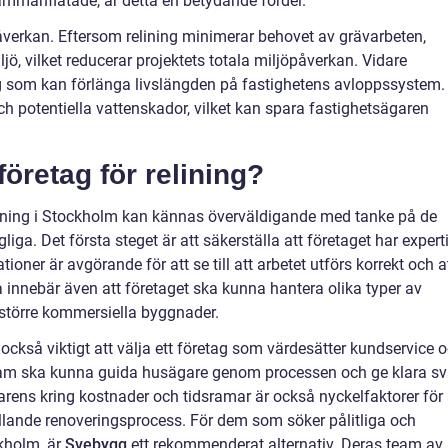
sammanflätade, är detta en betydande fördel.
verkan. Eftersom relining minimerar behovet av grävarbeten,
ö, vilket reducerar projektets totala miljöpåverkan. Vidare
ing som kan förlänga livslängden på fastighetens avloppssystem.
h potentiella vattenskador, vilket kan spara fastighetsägaren
företag för relining?
 relining i Stockholm kan kännas överväldigande med tanke på de
iga. Det första steget är att säkerställa att företaget har expert
tioner är avgörande för att se till att arbetet utförs korrekt och a
 innebär även att företaget ska kunna hantera olika typer av
l större kommersiella byggnader.
 också viktigt att välja ett företag som värdesätter kundservice 
eam ska kunna guida husägare genom processen och ge klara sv
parens kring kostnader och tidsramar är också nyckelfaktorer för 
ällande renoveringsprocess. För dem som söker pålitliga och
ckholm, är
Svebygg
ett rekommenderat alternativ. Deras team av