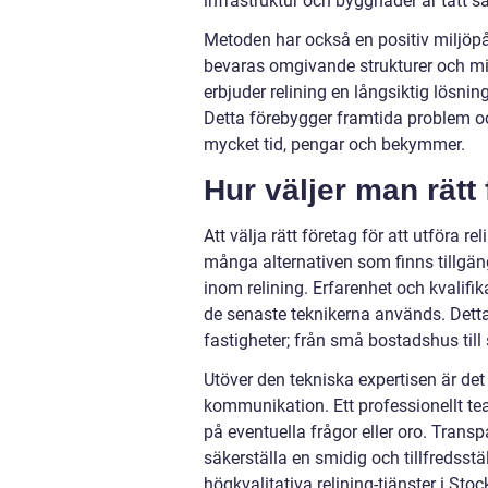
infrastruktur och byggnader är tätt 
Metoden har också en positiv miljöpå
bevaras omgivande strukturer och milj
erbjuder relining en långsiktig lösn
Detta förebygger framtida problem oc
mycket tid, pengar och bekymmer.
Hur väljer man rätt 
Att välja rätt företag för att utföra
många alternativen som finns tillgängl
inom relining. Erfarenhet och kvalifika
de senaste teknikerna används. Detta
fastigheter; från små bostadshus til
Utöver den tekniska expertisen är det
kommunikation. Ett professionellt t
på eventuella frågor eller oro. Trans
säkerställa en smidig och tillfredsst
högkvalitativa relining-tjänster i Sto