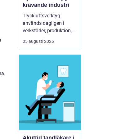
krävande industri
Tryckluftsverktyg
används dagligen i
verkstäder, produktion,
d
service och underhåll. De
n
05 augusti 2026
ska leverera högt
vridmoment, klara tuffa
skift och samtidigt vara
säkra och ergonomiska
ra
för användaren. Chicago
Pneumatic är ett av de
mest etablerade namnen
i de...
Akuttid tandläkare i