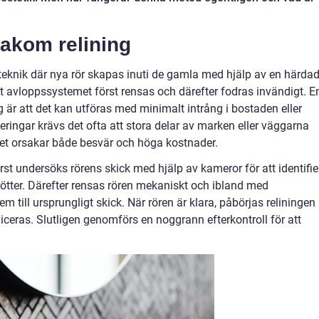
akom relining
eknik där nya rör skapas inuti de gamla med hjälp av en härda
 avloppssystemet först rensas och därefter fodras invändigt. E
 är att det kan utföras med minimalt intrång i bostaden eller
veringar krävs det ofta att stora delar av marken eller väggarna
lket orsakar både besvär och höga kostnader.
örst undersöks rörens skick med hjälp av kameror för att identifie
rötter. Därefter rensas rören mekaniskt och ibland med
em till ursprungligt skick. När rören är klara, påbörjas reliningen
ceras. Slutligen genomförs en noggrann efterkontroll för att