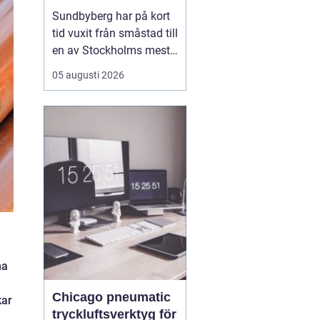
mat, sport och
Sundbyberg har på kort
spontana möten
tid vuxit från småstad till
en av Stockholms mest
levande knutpunkter.
05 augusti 2026
Med nya bostäder,
företag och bättre
kommunikationer har
också restauranglivet
tagit fart. Här blandas
kvarterskrogar, trendiga
bistron och sportbarer
på en...
ma
Chicago pneumatic
kar
tryckluftsverktyg för