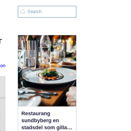
r
ion
Restaurang
sundbyberg en
stadsdel som gillar