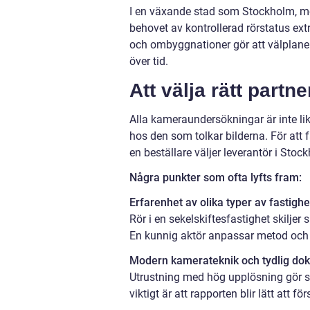
I en växande stad som Stockholm, me
behovet av kontrollerad rörstatus ex
och ombyggnationer gör att välplanera
över tid.
Att välja rätt partn
Alla kameraundersökningar är inte l
hos den som tolkar bilderna. För att få
en beställare väljer leverantör i Stoc
Några punkter som ofta lyfts fram:
Erfarenhet av olika typer av fastighe
Rör i en sekelskiftesfastighet skiljer 
En kunnig aktör anpassar metod och u
Modern kamerateknik och tydlig do
Utrustning med hög upplösning gör st
viktigt är att rapporten blir lätt att f