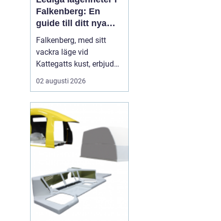
Falkenberg: En
guide till ditt nya
hem
Falkenberg, med sitt
vackra läge vid
Kattegatts kust, erbjuder
en unik livsupplevelse
02 augusti 2026
för privatpersoner och
familjer. För dig som
letar efter lediga
lägenheter Falkenberg,
finns det ett flertal
möjligheter att utforska.
I de...