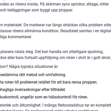
deo av rörens insida. På skärmen syns sprickor, slitage, rötter
är och beläggningar som byggt upp proppar.
m materialet. De markerar var längs sträckan olika problem sitte
ssar rörens allmänna kondition. Resultatet samlas i en digital
ydliga kommentarer.
planera nästa steg. Det kan handla om ytterligare spolning,
kor eller bara fortsatt uppföljning om rören i stort är i gott skick
tion? Några typiska situationer är:
tt bestämma rätt metod och omfattning.
 roten till problemet istället för att bara rensa proppen.
hagliga överraskningar efter tillträdet.
tuskontroll, ungefär som en hälsokontroll för rören.
torlek och åtkomlighet. I många flerbostadshus tar en komplett