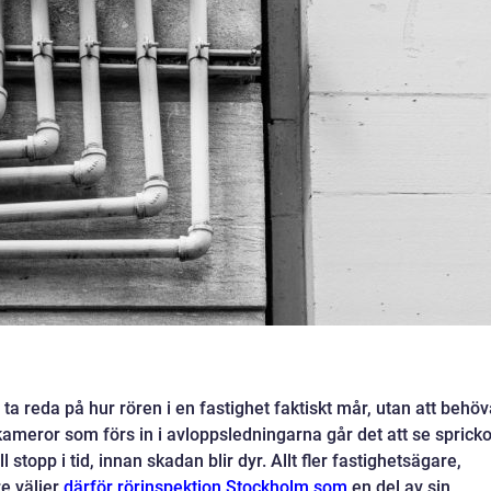
t ta reda på hur rören i en fastighet faktiskt mår, utan att behö
kameror som förs in i avloppsledningarna går det att se spricko
 stopp i tid, innan skadan blir dyr. Allt fler fastighetsägare,
e väljer
därför rörinspektion Stockholm som
en del av sin