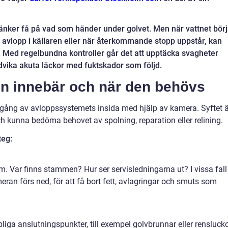
nker få på vad som händer under golvet. Men när vattnet börj
r avlopp i källaren eller när återkommande stopp uppstår, kan
 Med regelbundna kontroller går det att upptäcka svagheter
ndvika akuta läckor med fuktskador som följd.
on innebär och när den behövs
mgång av avloppssystemets insida med hjälp av kamera. Syftet ä
och kunna bedöma behovet av spolning, reparation eller relining.
teg:
m. Var finns stammen? Hur ser servisledningarna ut? I vissa fall
ran förs ned, för att få bort fett, avlagringar och smuts som
mpliga anslutningspunkter, till exempel golvbrunnar eller renslucko