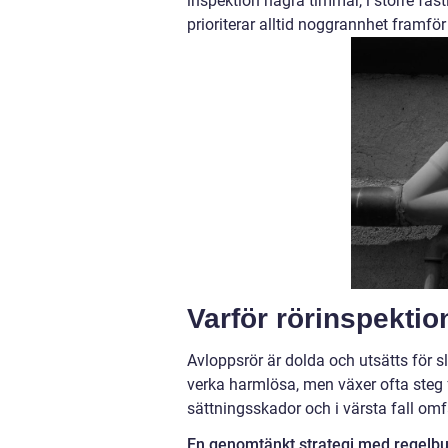
inspektion några timmar, i större fas
prioriterar alltid noggrannhet framför
Varför rörinspektio
Avloppsrör är dolda och utsätts för sl
verka harmlösa, men växer ofta steg fö
sättningsskador och i värsta fall om
En genomtänkt strategi med regelbun