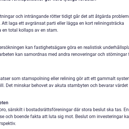
tningar och inträngande rötter tidigt går det att åtgärda proble
tt laga ett avgränsat parti eller lägga en kort reliningsträcka
a en total kollaps av en stam.
ökningen kan fastighetsägare göra en realistisk underhållspl
, arbeten kan samordnas med andra renoveringar och störningar 
satser som stamspolning eller relining gör att ett gammalt syst
till. Det minskar behovet av akuta stambyten och bevarar värdet
eten
oro, särskilt i bostadsrättsföreningar där stora beslut ska tas. En
else och boende fakta att luta sig mot. Beslut om investeringar k
rspektiv.