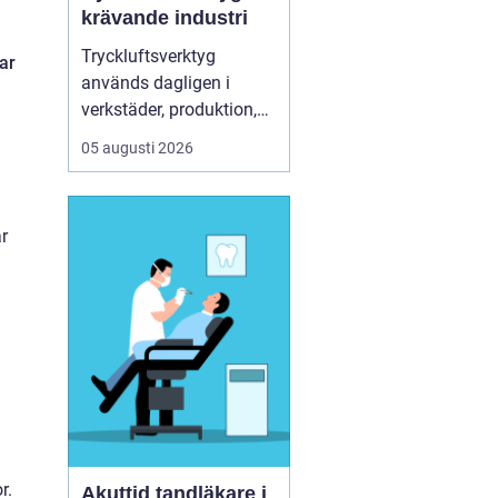
krävande industri
Tryckluftsverktyg
ar
används dagligen i
verkstäder, produktion,
service och underhåll. De
05 augusti 2026
ska leverera högt
vridmoment, klara tuffa
skift och samtidigt vara
r
säkra och ergonomiska
för användaren. Chicago
Pneumatic är ett av de
mest etablerade namnen
i de...
r.
Akuttid tandläkare i