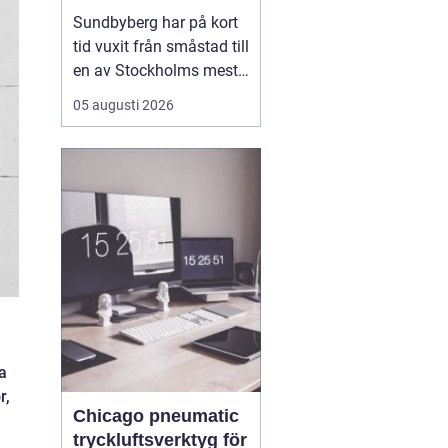
mat, sport och
Sundbyberg har på kort
spontana möten
tid vuxit från småstad till
en av Stockholms mest
levande knutpunkter.
05 augusti 2026
Med nya bostäder,
företag och bättre
kommunikationer har
också restauranglivet
tagit fart. Här blandas
kvarterskrogar, trendiga
bistron och sportbarer
på en...
va
r,
Chicago pneumatic
tryckluftsverktyg för