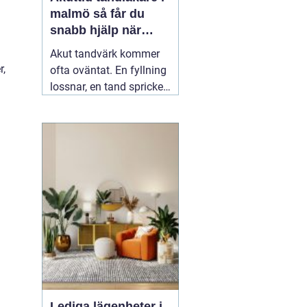
malmö så får du
snabb hjälp när
tanden gör ont
Akut tandvärk kommer
r,
ofta oväntat. En fyllning
lossnar, en tand spricker
eller en visdomstand
svullnar upp över en
natt. I den stunden vill de
flesta ha svar på en
.
enda fråga: Hur får jag
snabbt
04 augusti 2026
Lediga lägenheter i