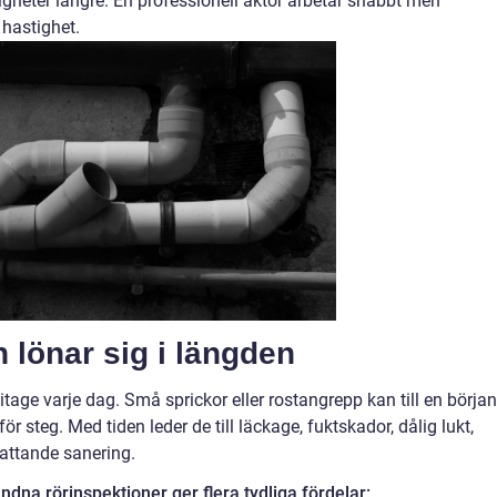
tigheter längre. En professionell aktör arbetar snabbt men
 hastighet.
n lönar sig i längden
itage varje dag. Små sprickor eller rostangrepp kan till en början
r steg. Med tiden leder de till läckage, fuktskador, dålig lukt,
fattande sanering.
dna rörinspektioner ger flera tydliga fördelar: