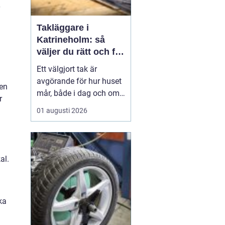
Takläggare i
Katrineholm: så
väljer du rätt och får
ett tak som håller
Ett välgjort tak är
avgörande för hur huset
pen
mår, både i dag och om
r
tjugo år. I Katrineholm
01 augusti 2026
märks varje årstid
tydligt: kalla vintrar,
regniga höstar och heta
sommardagar sliter hårt
al.
på...
ka