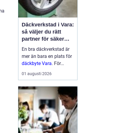
mma
Däckverkstad i Vara:
så väljer du rätt
partner för säker
körning året runt
En bra däckverkstad är
mer än bara en plats för
däckbyte Vara
. För
bilägare i Vara handlar
01 augusti 2026
valet om säkerhet,
ekonomi och try...