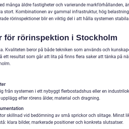
d många äldre fastigheter och varierande markförhållanden, är
tra stort. Kombinationen av gammal infrastruktur, hög belastning
de rörinspektioner blir en viktig del i att hålla systemen stabila
er för rörinspektion i Stockholm
ika. Kvaliteten beror på både tekniken som används och kunska
 ett resultat som går att lita på finns flera saker att tänka på nä
kholm.
ter
sig från systemen i ett nybyggt flerbostadshus eller en industrilok
pplägg efter rörens ålder, material och dragning.
kumentation
or skillnad vid bedömning av små sprickor och slitage. Minst li
örstå: klara bilder, markerade positioner och konkreta slutsatser.