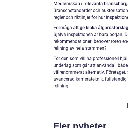
Medlemskap i relevanta branschorg
Branschstandarder och auktorisatione
regler och riktlinjer för hur inspekti
Förmåga att ge kloka åtgärdsförsla
Själva inspektionen är bara början. D
rekommendationer: behöver rören endas
relining av hela stammen?
För den som vill ha professionell hj
underlag som går att använda i både 
välrenommerat alternativ. Företaget
avancerad kamerateknik, fullständig
relining.
Fler nyheter