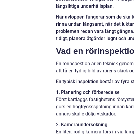
långsiktiga underhållsplan.
När avloppen fungerar som de ska tä
rinna undan långsamt, när det lukta
problemen redan vara långt gångna.
tidigt, planera åtgärder lugnt och u
Vad en rörinspekti
En rörinspektion är en teknisk geno
att få en tydlig bild av rörens skick 
En typisk inspektion består av fyra s
1. Planering och förberedelse
Först kartläggs fastighetens rörsyste
görs en högtrycksspolning innan kame
annars skulle dölja ytskador.
2. Kameraundersökning
En liten, rörlig kamera förs in via lä