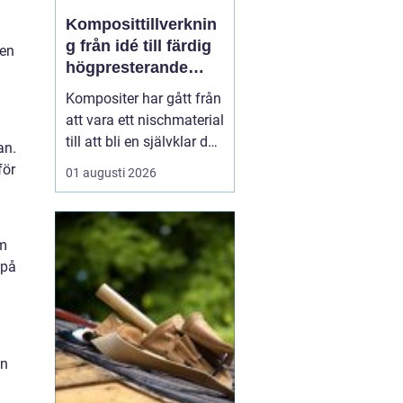
Komposittillverknin
g från idé till färdig
men
högpresterande
produkt
Kompositer har gått från
att vara ett nischmaterial
till att bli en självklar del
an.
i allt från vindkraftverk
för
01 augusti 2026
och tåg till
industrimaskiner och
specialfordon.
em
Komposittillverkning
 på
handlar om att
kombinera två eller fler
material för att skapa
något som...
an