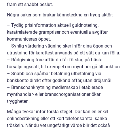
fram ett snabbt beslut.
Några saker som brukar känneteckna en trygg aktör:
– Tydlig prisinformation aktuell guldnotering,
karatrelaterade grampriser och eventuella avgifter
kommuniceras öppet.
– Synlig värdering vägning sker inför dina ögon och
utrustning för karattest används på ett sätt du kan följa.
– Rådgivning före affär du får förslag på bästa
försäljningssätt, till exempel om mynt bör gå till auktion.
– Snabb och spårbar betalning utbetalning via
bankkonto direkt efter godkänd affär, utan dröjsmål.
– Branschanknytning medlemskap i etablerade
mynthandlar- eller branschorganisationer ökar
tryggheten.
Många tvekar inför första steget. Där kan en enkel
onlineberäkning eller ett kort telefonsamtal sänka
tröskeln. När du vet ungefärligt värde blir det också