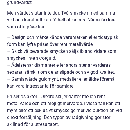
grundvärdet.
Men värdet slutar inte där. Två smycken med samma
vikt och karathalt kan få helt olika pris. Några faktorer
som ofta påverkar:
– Design och märke kända varumärken eller tidstypisk
form kan lyfta priset över rent metallvärde.
– Skick välbevarade smycken säljs ibland vidare som
smycken, inte skrotguld.
– Ädelstenar diamanter eller andra stenar värderas
separat, särskilt om de är slipade och av god kvalitet.
– Samlarvärde guldmynt, medaljer eller äldre föremål
kan vara intressanta för samlare.
En seriös aktör i Örebro skiljer därför mellan rent
metallvärde och ett möjligt mervärde. I vissa fall kan ett
mynt eller ett exklusivt smycke ge mer vid auktion än vid
direkt försäljning. Den typen av rådgivning gör stor
skillnad för slutresultatet.