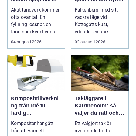
tanden gör ont
hem
Akut tandvärk kommer
Falkenberg, med sitt
ofta oväntat. En
vackra läge vid
fyllning lossnar, en
Kattegatts kust,
tand spricker eller en
erbjuder en unik
visdomstand svulln...
livsupplevelse för ...
04 augusti 2026
02 augusti 2026
Komposittillverkni
Takläggare i
ng från idé till
Katrineholm: så
färdig
väljer du rätt och
högpresterande
får ett tak som
Kompositer har gått
Ett välgjort tak är
produkt
håller
från att vara ett
avgörande för hur