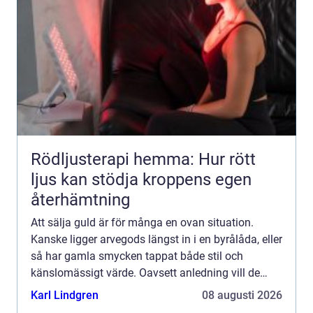
Rödljusterapi hemma: Hur rött
ljus kan stödja kroppens egen
återhämtning
Att sälja guld är för många en ovan situation.
Kanske ligger arvegods längst in i en byrålåda, eller
så har gamla smycken tappat både stil och
känslomässigt värde. Oavsett anledning vill de
flesta ha samma sak: en trygg process, tydlig
Karl Lindgren
08 augusti 2026
information oc...