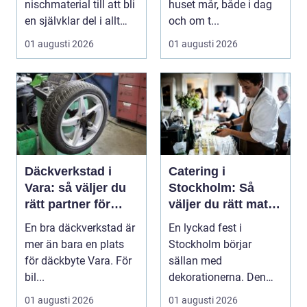
nischmaterial till att bli
huset mår, både i dag
en självklar del i allt
och om t...
från vindkr...
01 augusti 2026
01 augusti 2026
Däckverkstad i
Catering i
Vara: så väljer du
Stockholm: Så
rätt partner för
väljer du rätt mat
säker körning året
till ditt evenemang
En bra däckverkstad är
En lyckad fest i
runt
mer än bara en plats
Stockholm börjar
för däckbyte Vara. För
sällan med
bil...
dekorationerna. Den
börjar i köket....
01 augusti 2026
01 augusti 2026