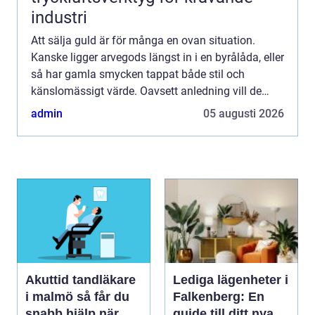
industri
Att sälja guld är för många en ovan situation.
Kanske ligger arvegods längst in i en byrålåda, eller
så har gamla smycken tappat både stil och
känslomässigt värde. Oavsett anledning vill de
flesta ha samma sak: en trygg process, tydlig
admin
05 augusti 2026
information oc...
Akuttid tandläkare
Lediga lägenheter i
i malmö så får du
Falkenberg: En
snabb hjälp när
guide till ditt nya