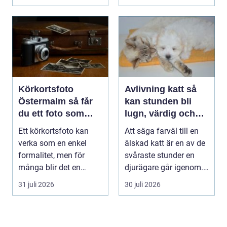
Körkortsfoto
Avlivning katt så
Östermalm så får
kan stunden bli
du ett foto som
lugn, värdig och
alltid blir godkänt
trygg
Ett körkortsfoto kan
Att säga farväl till en
verka som en enkel
älskad katt är en av de
formalitet, men för
svåraste stunder en
många blir det en
djurägare går igenom.
oväntad källa till str...
Beslutet o...
31 juli 2026
30 juli 2026