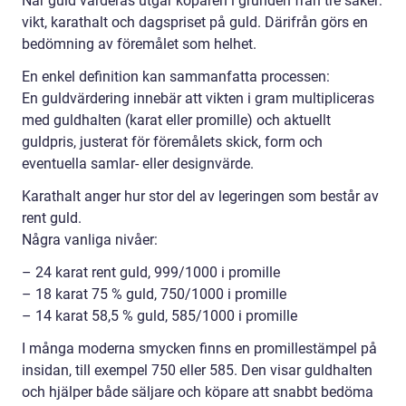
När guld värderas utgår köparen i grunden från tre saker:
vikt, karathalt och dagspriset på guld. Därifrån görs en
bedömning av föremålet som helhet.
En enkel definition kan sammanfatta processen:
En guldvärdering innebär att vikten i gram multipliceras
med guldhalten (karat eller promille) och aktuellt
guldpris, justerat för föremålets skick, form och
eventuella samlar- eller designvärde.
Karathalt anger hur stor del av legeringen som består av
rent guld.
Några vanliga nivåer:
– 24 karat rent guld, 999/1000 i promille
– 18 karat 75 % guld, 750/1000 i promille
– 14 karat 58,5 % guld, 585/1000 i promille
I många moderna smycken finns en promillestämpel på
insidan, till exempel 750 eller 585. Den visar guldhalten
och hjälper både säljare och köpare att snabbt bedöma