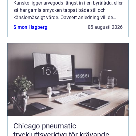
Kanske ligger arvegods längst in i en byrålåda, eller
så har gamla smycken tappat både stil och
känslomässigt värde. Oavsett anledning vill de
flesta ha samma sak: en trygg process, tydlig
Simon Hagberg
05 augusti 2026
information oc...
Chicago pneumatic
tryckluftsverktyg för krävande