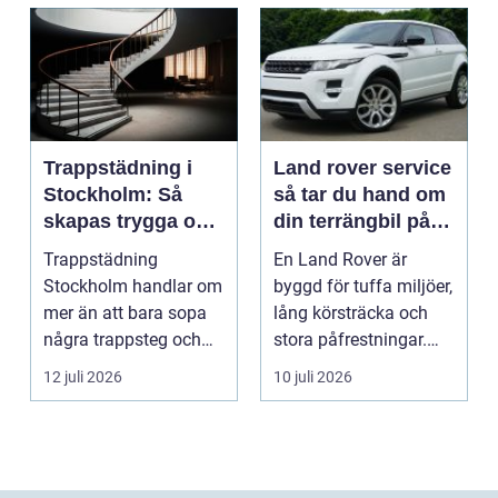
Trappstädning i
Land rover service
Stockholm: Så
så tar du hand om
skapas trygga och
din terrängbil på
trivsamma
rätt sätt
Trappstädning
En Land Rover är
trapphus
Stockholm handlar om
byggd för tuffa miljöer,
mer än att bara sopa
lång körsträcka och
några trappsteg och
stora påfrestningar.
torka en...
Samtidigt är det ...
12 juli 2026
10 juli 2026