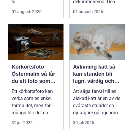
bil...
dekorationerna. Den
börjar i köket....
01 augusti 2026
01 augusti 2026
Körkortsfoto
Avlivning katt så
Östermalm så får
kan stunden bli
du ett foto som
lugn, värdig och
alltid blir godkänt
trygg
Ett körkortsfoto kan
Att säga farväl till en
verka som en enkel
älskad katt är en av de
formalitet, men för
svåraste stunder en
många blir det en
djurägare går igenom.
oväntad källa till str...
Beslutet o...
31 juli 2026
30 juli 2026