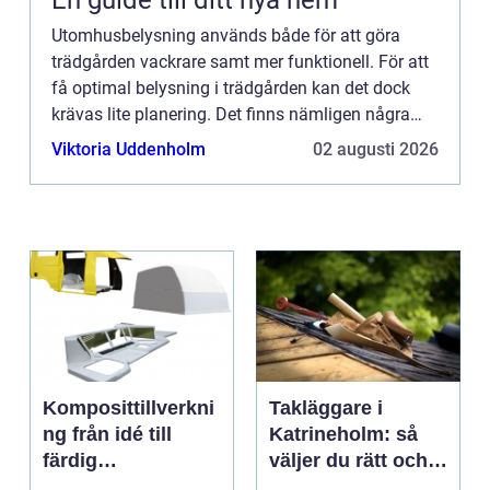
Utomhusbelysning används både för att göra
trädgården vackrare samt mer funktionell. För att
få optimal belysning i trädgården kan det dock
krävas lite planering. Det finns nämligen några
sakerman bör ta hänsyn till när man ska belysa
Viktoria Uddenholm
02 augusti 2026
trädgården om d...
Komposittillverkni
Takläggare i
ng från idé till
Katrineholm: så
färdig
väljer du rätt och
högpresterande
får ett tak som