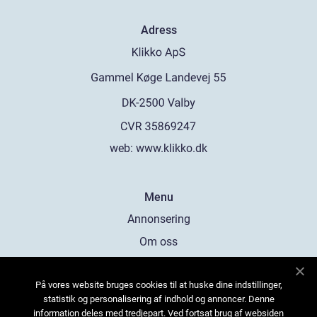
Adress
web:
www.klikko.dk
Menu
Annonsering
Om oss
Cookies
På vores website bruges cookies til at huske dine indstillinger,
Kontakta oss
statistik og personalisering af indhold og annoncer. Denne
Sitemap
information deles med tredjepart. Ved fortsat brug af websiden