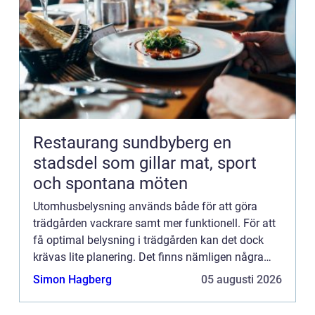
Restaurang sundbyberg en
stadsdel som gillar mat, sport
och spontana möten
Utomhusbelysning används både för att göra
trädgården vackrare samt mer funktionell. För att
få optimal belysning i trädgården kan det dock
krävas lite planering. Det finns nämligen några
sakerman bör ta hänsyn till när man ska belysa
Simon Hagberg
05 augusti 2026
trädgården om d...