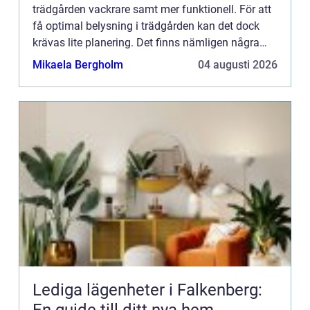
trädgården vackrare samt mer funktionell. För att
få optimal belysning i trädgården kan det dock
krävas lite planering. Det finns nämligen några
sakerman bör ta hänsyn till när man ska belysa
Mikaela Bergholm
04 augusti 2026
trädgården om d...
Lediga lägenheter i Falkenberg:
En guide till ditt nya hem