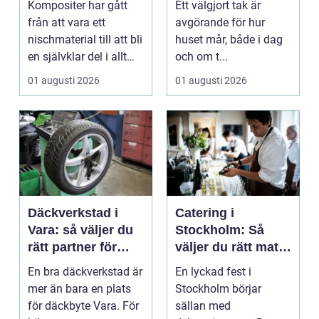
Kompositer har gått
Ett välgjort tak är
produkt
håller
från att vara ett
avgörande för hur
nischmaterial till att bli
huset mår, både i dag
en självklar del i allt
och om t...
från vindkr...
01 augusti 2026
01 augusti 2026
Däckverkstad i
Catering i
Vara: så väljer du
Stockholm: Så
rätt partner för
väljer du rätt mat
säker körning året
till ditt evenemang
En bra däckverkstad är
En lyckad fest i
runt
mer än bara en plats
Stockholm börjar
för däckbyte Vara. För
sällan med