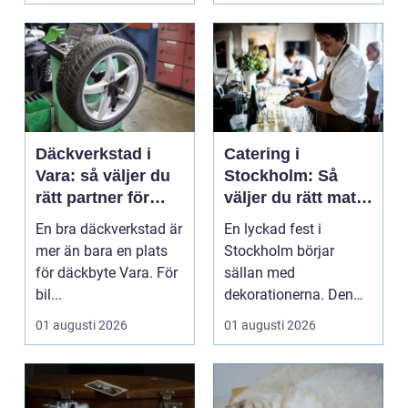
Däckverkstad i
Catering i
Vara: så väljer du
Stockholm: Så
rätt partner för
väljer du rätt mat
säker körning året
till ditt evenemang
En bra däckverkstad är
En lyckad fest i
runt
mer än bara en plats
Stockholm börjar
för däckbyte Vara. För
sällan med
bil...
dekorationerna. Den
börjar i köket....
01 augusti 2026
01 augusti 2026