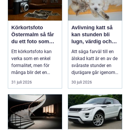
Körkortsfoto
Avlivning katt så
Östermalm så får
kan stunden bli
du ett foto som
lugn, värdig och
alltid blir godkänt
trygg
Ett körkortsfoto kan
Att säga farväl till en
verka som en enkel
älskad katt är en av de
formalitet, men för
svåraste stunder en
många blir det en
djurägare går igenom.
oväntad källa till str...
Beslutet o...
31 juli 2026
30 juli 2026