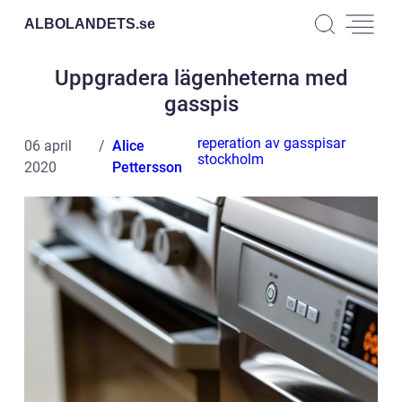
ALBOLANDETS.
se
Uppgradera lägenheterna med
gasspis
reperation av gasspisar
06 april
Alice
stockholm
2020
Pettersson