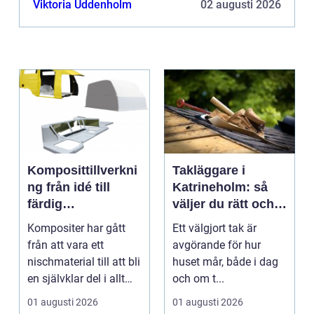
Viktoria Uddenholm
02 augusti 2026
Komposittillverkni
Takläggare i
ng från idé till
Katrineholm: så
färdig
väljer du rätt och
högpresterande
får ett tak som
Kompositer har gått
Ett välgjort tak är
produkt
håller
från att vara ett
avgörande för hur
nischmaterial till att bli
huset mår, både i dag
en självklar del i allt
och om t...
från vindkr...
01 augusti 2026
01 augusti 2026