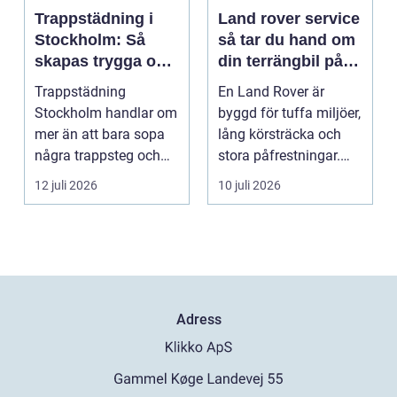
Trappstädning i
Land rover service
Stockholm: Så
så tar du hand om
skapas trygga och
din terrängbil på
trivsamma
rätt sätt
Trappstädning
En Land Rover är
trapphus
Stockholm handlar om
byggd för tuffa miljöer,
mer än att bara sopa
lång körsträcka och
några trappsteg och
stora påfrestningar.
torka en...
Samtidigt är det ...
12 juli 2026
10 juli 2026
Adress