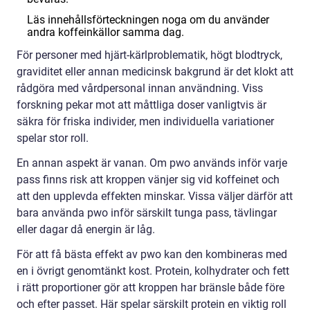
Läs innehållsförteckningen noga om du använder
andra koffeinkällor samma dag.
För personer med hjärt-kärlproblematik, högt blodtryck,
graviditet eller annan medicinsk bakgrund är det klokt att
rådgöra med vårdpersonal innan användning. Viss
forskning pekar mot att måttliga doser vanligtvis är
säkra för friska individer, men individuella variationer
spelar stor roll.
En annan aspekt är vanan. Om pwo används inför varje
pass finns risk att kroppen vänjer sig vid koffeinet och
att den upplevda effekten minskar. Vissa väljer därför att
bara använda pwo inför särskilt tunga pass, tävlingar
eller dagar då energin är låg.
För att få bästa effekt av pwo kan den kombineras med
en i övrigt genomtänkt kost. Protein, kolhydrater och fett
i rätt proportioner gör att kroppen har bränsle både före
och efter passet. Här spelar särskilt protein en viktig roll