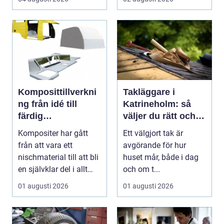
Komposittillverkni
Takläggare i
ng från idé till
Katrineholm: så
färdig
väljer du rätt och
högpresterande
får ett tak som
Kompositer har gått
Ett välgjort tak är
produkt
håller
från att vara ett
avgörande för hur
nischmaterial till att bli
huset mår, både i dag
en självklar del i allt
och om t...
från vindkr...
01 augusti 2026
01 augusti 2026