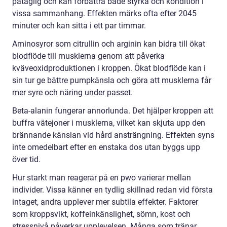
påtaglig och kan förbättra både styrka och kondition i
vissa sammanhang. Effekten märks ofta efter 2045
minuter och kan sitta i ett par timmar.
Aminosyror som citrullin och arginin kan bidra till ökat
blodflöde till musklerna genom att påverka
kväveoxidproduktionen i kroppen. Ökat blodflöde kan i
sin tur ge bättre pumpkänsla och göra att musklerna får
mer syre och näring under passet.
Beta-alanin fungerar annorlunda. Det hjälper kroppen att
buffra vätejoner i musklerna, vilket kan skjuta upp den
brännande känslan vid hård ansträngning. Effekten syns
inte omedelbart efter en enstaka dos utan byggs upp
över tid.
Hur starkt man reagerar på en pwo varierar mellan
individer. Vissa känner en tydlig skillnad redan vid första
intaget, andra upplever mer subtila effekter. Faktorer
som kroppsvikt, koffeinkänslighet, sömn, kost och
stressnivå påverkar upplevelsen. Många som tränar