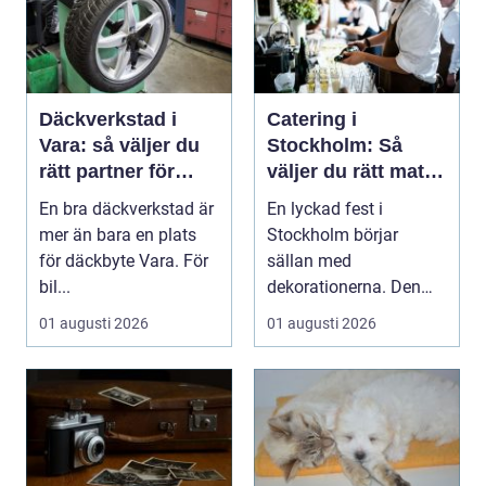
Däckverkstad i
Catering i
Vara: så väljer du
Stockholm: Så
rätt partner för
väljer du rätt mat
säker körning året
till ditt evenemang
En bra däckverkstad är
En lyckad fest i
runt
mer än bara en plats
Stockholm börjar
för däckbyte Vara. För
sällan med
bil...
dekorationerna. Den
börjar i köket....
01 augusti 2026
01 augusti 2026