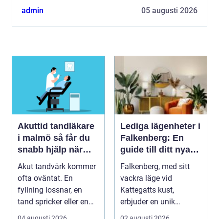
växtextrakt. Tanken &au...
admin
05 augusti 2026
Akuttid tandläkare
Lediga lägenheter i
i malmö så får du
Falkenberg: En
snabb hjälp när
guide till ditt nya
tanden gör ont
hem
Akut tandvärk kommer
Falkenberg, med sitt
ofta oväntat. En
vackra läge vid
fyllning lossnar, en
Kattegatts kust,
tand spricker eller en
erbjuder en unik
visdomstand svulln...
livsupplevelse för ...
04 augusti 2026
02 augusti 2026