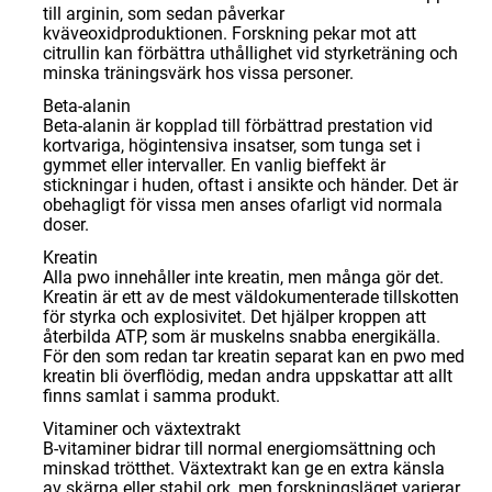
till arginin, som sedan påverkar
kväveoxidproduktionen. Forskning pekar mot att
citrullin kan förbättra uthållighet vid styrketräning och
minska träningsvärk hos vissa personer.
Beta-alanin
Beta-alanin är kopplad till förbättrad prestation vid
kortvariga, högintensiva insatser, som tunga set i
gymmet eller intervaller. En vanlig bieffekt är
stickningar i huden, oftast i ansikte och händer. Det är
obehagligt för vissa men anses ofarligt vid normala
doser.
Kreatin
Alla pwo innehåller inte kreatin, men många gör det.
Kreatin är ett av de mest väldokumenterade tillskotten
för styrka och explosivitet. Det hjälper kroppen att
återbilda ATP, som är muskelns snabba energikälla.
För den som redan tar kreatin separat kan en pwo med
kreatin bli överflödig, medan andra uppskattar att allt
finns samlat i samma produkt.
Vitaminer och växtextrakt
B-vitaminer bidrar till normal energiomsättning och
minskad trötthet. Växtextrakt kan ge en extra känsla
av skärpa eller stabil ork, men forskningsläget varierar