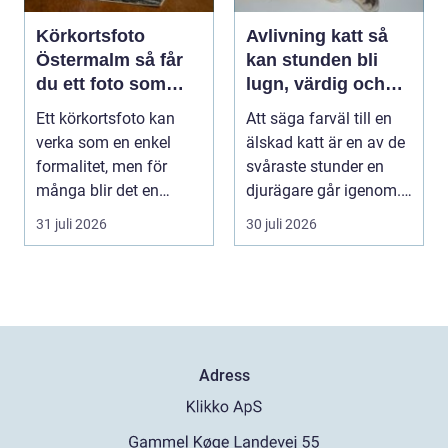
Körkortsfoto
Avlivning katt så
Östermalm så får
kan stunden bli
du ett foto som
lugn, värdig och
alltid blir godkänt
trygg
Ett körkortsfoto kan
Att säga farväl till en
verka som en enkel
älskad katt är en av de
formalitet, men för
svåraste stunder en
många blir det en
djurägare går igenom.
oväntad källa till str...
Beslutet o...
31 juli 2026
30 juli 2026
Adress