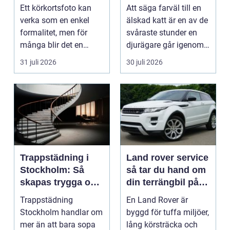
alltid blir godkänt
trygg
Ett körkortsfoto kan
Att säga farväl till en
verka som en enkel
älskad katt är en av de
formalitet, men för
svåraste stunder en
många blir det en
djurägare går igenom.
oväntad källa till str...
Beslutet o...
31 juli 2026
30 juli 2026
Trappstädning i
Land rover service
Stockholm: Så
så tar du hand om
skapas trygga och
din terrängbil på
trivsamma
rätt sätt
Trappstädning
En Land Rover är
trapphus
Stockholm handlar om
byggd för tuffa miljöer,
mer än att bara sopa
lång körsträcka och