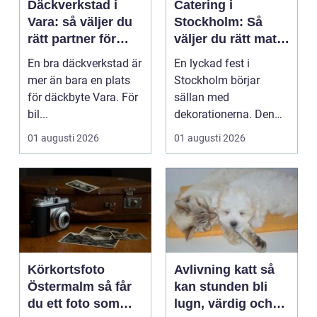
Däckverkstad i
Catering i
Vara: så väljer du
Stockholm: Så
rätt partner för
väljer du rätt mat
säker körning året
till ditt evenemang
En bra däckverkstad är
En lyckad fest i
runt
mer än bara en plats
Stockholm börjar
för däckbyte Vara. För
sällan med
bil...
dekorationerna. Den
börjar i köket....
01 augusti 2026
01 augusti 2026
Körkortsfoto
Avlivning katt så
Östermalm så får
kan stunden bli
du ett foto som
lugn, värdig och