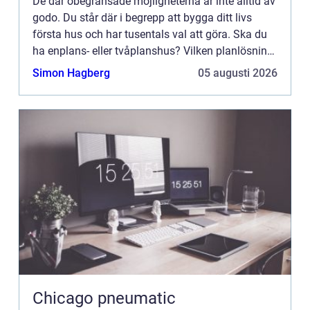
De där obegränsade möjligheterna är inte alltid av
godo. Du står där i begrepp att bygga ditt livs
första hus och har tusentals val att göra. Ska du
ha enplans- eller tvåplanshus? Vilken planlösning
ska du ha? Gjuten platta eller torpargrund? Trä
Simon Hagberg
05 augusti 2026
ell...
Chicago pneumatic