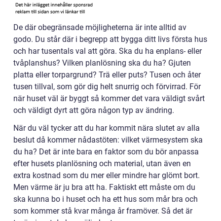
De där obegränsade möjligheterna är inte alltid av
godo. Du står där i begrepp att bygga ditt livs första hus
och har tusentals val att göra. Ska du ha enplans- eller
tvåplanshus? Vilken planlösning ska du ha? Gjuten
platta eller torpargrund? Trä eller puts? Tusen och åter
tusen tillval, som gör dig helt snurrig och förvirrad. För
när huset väl är byggt så kommer det vara väldigt svårt
och väldigt dyrt att göra någon typ av ändring.
När du väl tycker att du har kommit nära slutet av alla
beslut då kommer nådastöten: vilket värmesystem ska
du ha? Det är inte bara en faktor som du bör anpassa
efter husets planlösning och material, utan även en
extra kostnad som du mer eller mindre har glömt bort.
Men värme är ju bra att ha. Faktiskt ett måste om du
ska kunna bo i huset och ha ett hus som mår bra och
som kommer stå kvar många år framöver. Så det är