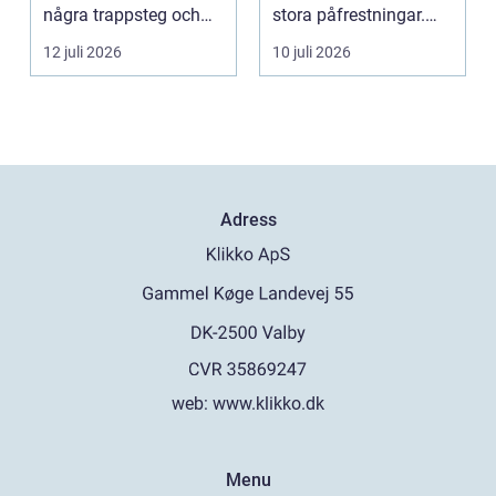
några trappsteg och
stora påfrestningar.
torka en...
Samtidigt är det ...
12 juli 2026
10 juli 2026
Adress
web:
www.klikko.dk
Menu