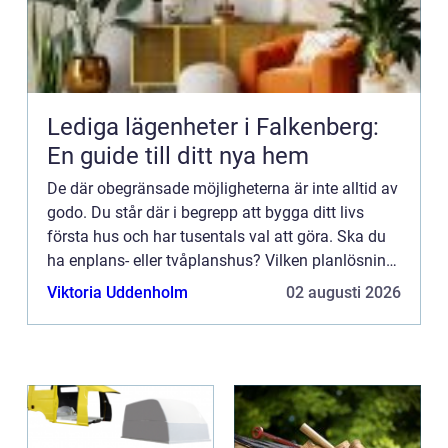
Lediga lägenheter i Falkenberg:
En guide till ditt nya hem
De där obegränsade möjligheterna är inte alltid av
godo. Du står där i begrepp att bygga ditt livs
första hus och har tusentals val att göra. Ska du
ha enplans- eller tvåplanshus? Vilken planlösning
ska du ha? Gjuten platta eller torpargrund? Trä
Viktoria Uddenholm
02 augusti 2026
ell...