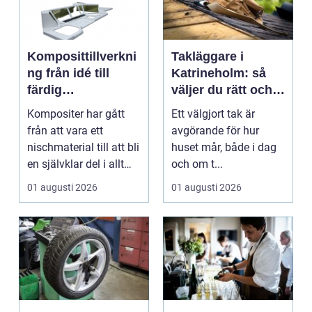
Komposittillverkni
Takläggare i
ng från idé till
Katrineholm: så
färdig
väljer du rätt och
högpresterande
får ett tak som
Kompositer har gått
Ett välgjort tak är
produkt
håller
från att vara ett
avgörande för hur
nischmaterial till att bli
huset mår, både i dag
en självklar del i allt
och om t...
från vindkr...
01 augusti 2026
01 augusti 2026