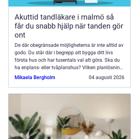
Akuttid tandläkare i malmö så
får du snabb hjälp när tanden gör
ont
De där obegränsade möjligheterna är inte alltid av
godo. Du står där i begrepp att bygga ditt livs
första hus och har tusentals val att göra. Ska du
ha enplans- eller tvåplanshus? Vilken planlösning
ska du ha? Gjuten platta eller torpargrund? Trä
Mikaela Bergholm
04 augusti 2026
ell...