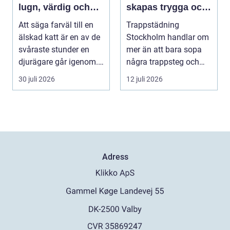
lugn, värdig och
skapas trygga och
trygg
trivsamma
Att säga farväl till en
Trappstädning
trapphus
älskad katt är en av de
Stockholm handlar om
svåraste stunder en
mer än att bara sopa
djurägare går igenom.
några trappsteg och
Beslutet o...
torka en...
30 juli 2026
12 juli 2026
Adress