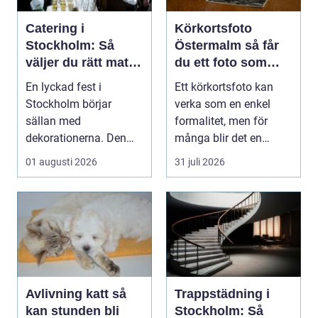
Catering i
Körkortsfoto
Stockholm: Så
Östermalm så får
väljer du rätt mat
du ett foto som
till ditt evenemang
alltid blir godkänt
En lyckad fest i
Ett körkortsfoto kan
Stockholm börjar
verka som en enkel
sällan med
formalitet, men för
dekorationerna. Den
många blir det en
börjar i köket....
oväntad källa till str...
01 augusti 2026
31 juli 2026
Avlivning katt så
Trappstädning i
kan stunden bli
Stockholm: Så