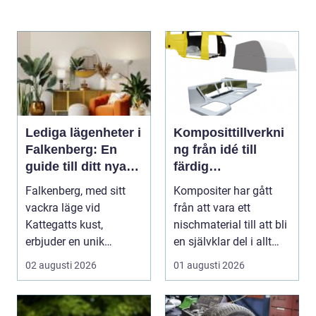
Lediga lägenheter i
Komposittillverkni
Falkenberg: En
ng från idé till
guide till ditt nya
färdig
hem
högpresterande
Falkenberg, med sitt
Kompositer har gått
produkt
vackra läge vid
från att vara ett
Kattegatts kust,
nischmaterial till att bli
erbjuder en unik
en självklar del i allt
livsupplevelse för ...
från vindkr...
02 augusti 2026
01 augusti 2026