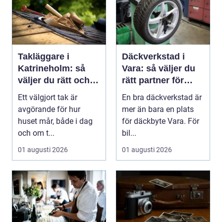
Takläggare i
Däckverkstad i
Katrineholm: så
Vara: så väljer du
väljer du rätt och
rätt partner för
får ett tak som
säker körning året
Ett välgjort tak är
En bra däckverkstad är
håller
runt
avgörande för hur
mer än bara en plats
huset mår, både i dag
för däckbyte Vara. För
och om t...
bil...
01 augusti 2026
01 augusti 2026