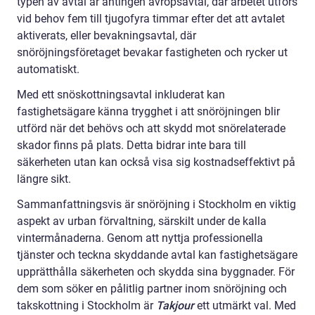
typen av avtal är antingen avropsavtal, där arbetet utförs
vid behov fem till tjugofyra timmar efter det att avtalet
aktiverats, eller bevakningsavtal, där
snöröjningsföretaget bevakar fastigheten och rycker ut
automatiskt.
Med ett snöskottningsavtal inkluderat kan
fastighetsägare känna trygghet i att snöröjningen blir
utförd när det behövs och att skydd mot snörelaterade
skador finns på plats. Detta bidrar inte bara till
säkerheten utan kan också visa sig kostnadseffektivt på
längre sikt.
Sammanfattningsvis är snöröjning i Stockholm en viktig
aspekt av urban förvaltning, särskilt under de kalla
vintermånaderna. Genom att nyttja professionella
tjänster och teckna skyddande avtal kan fastighetsägare
upprätthålla säkerheten och skydda sina byggnader. För
dem som söker en pålitlig partner inom snöröjning och
takskottning i Stockholm är
Takjour
ett utmärkt val. Med