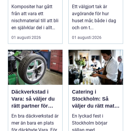
högpresterande
får ett tak som
Kompositer har gått
Ett välgjort tak är
produkt
håller
från att vara ett
avgörande för hur
nischmaterial till att bli
huset mår, både i dag
en självklar del i allt
och om t...
från vindkr...
01 augusti 2026
01 augusti 2026
Däckverkstad i
Catering i
Vara: så väljer du
Stockholm: Så
rätt partner för
väljer du rätt mat
säker körning året
till ditt evenemang
En bra däckverkstad är
En lyckad fest i
runt
mer än bara en plats
Stockholm börjar
för däckbyte Vara. För
sällan med