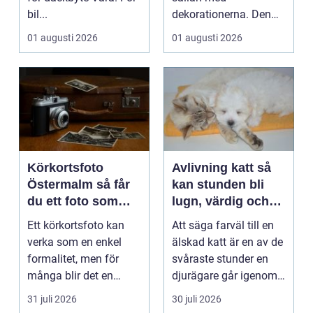
bil...
dekorationerna. Den
börjar i köket....
01 augusti 2026
01 augusti 2026
Körkortsfoto
Avlivning katt så
Östermalm så får
kan stunden bli
du ett foto som
lugn, värdig och
alltid blir godkänt
trygg
Ett körkortsfoto kan
Att säga farväl till en
verka som en enkel
älskad katt är en av de
formalitet, men för
svåraste stunder en
många blir det en
djurägare går igenom.
oväntad källa till str...
Beslutet o...
31 juli 2026
30 juli 2026