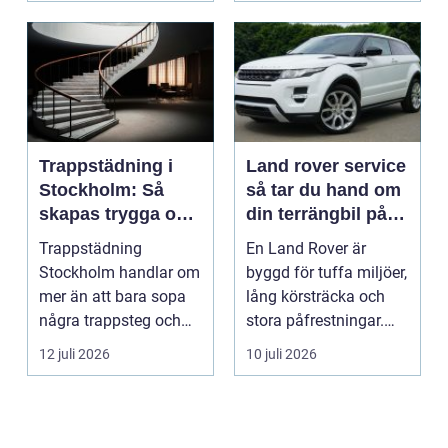
Trappstädning i
Land rover service
Stockholm: Så
så tar du hand om
skapas trygga och
din terrängbil på
trivsamma
rätt sätt
Trappstädning
En Land Rover är
trapphus
Stockholm handlar om
byggd för tuffa miljöer,
mer än att bara sopa
lång körsträcka och
några trappsteg och
stora påfrestningar.
torka en...
Samtidigt är det ...
12 juli 2026
10 juli 2026