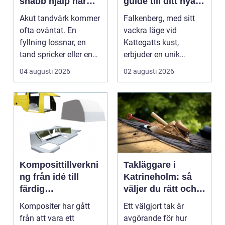
snabb hjälp när
guide till ditt nya
tanden gör ont
hem
Akut tandvärk kommer
Falkenberg, med sitt
ofta oväntat. En
vackra läge vid
fyllning lossnar, en
Kattegatts kust,
tand spricker eller en
erbjuder en unik
visdomstand svulln...
livsupplevelse för ...
04 augusti 2026
02 augusti 2026
Komposittillverkni
Takläggare i
ng från idé till
Katrineholm: så
färdig
väljer du rätt och
högpresterande
får ett tak som
Kompositer har gått
Ett välgjort tak är
produkt
håller
från att vara ett
avgörande för hur