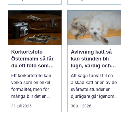
Körkortsfoto
Avlivning katt så
Östermalm så får
kan stunden bli
du ett foto som
lugn, värdig och
alltid blir godkänt
trygg
Ett körkortsfoto kan
Att säga farväl till en
verka som en enkel
älskad katt är en av de
formalitet, men för
svåraste stunder en
många blir det en
djurägare går igenom.
oväntad källa till str...
Beslutet o...
31 juli 2026
30 juli 2026