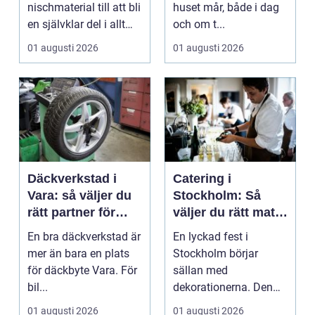
nischmaterial till att bli
huset mår, både i dag
en självklar del i allt
och om t...
från vindkr...
01 augusti 2026
01 augusti 2026
Däckverkstad i
Catering i
Vara: så väljer du
Stockholm: Så
rätt partner för
väljer du rätt mat
säker körning året
till ditt evenemang
En bra däckverkstad är
En lyckad fest i
runt
mer än bara en plats
Stockholm börjar
för däckbyte Vara. För
sällan med
bil...
dekorationerna. Den
börjar i köket....
01 augusti 2026
01 augusti 2026