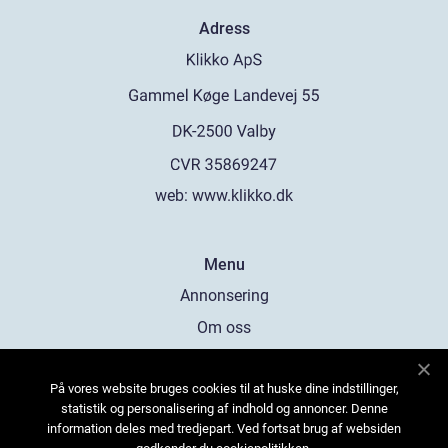
Adress
web:
www.klikko.dk
Menu
Annonsering
Om oss
Cookies
På vores website bruges cookies til at huske dine indstillinger,
Kontakta oss
statistik og personalisering af indhold og annoncer. Denne
Sitemap
information deles med tredjepart. Ved fortsat brug af websiden