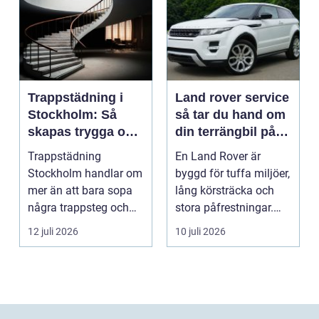
Trappstädning i
Land rover service
Stockholm: Så
så tar du hand om
skapas trygga och
din terrängbil på
trivsamma
rätt sätt
Trappstädning
En Land Rover är
trapphus
Stockholm handlar om
byggd för tuffa miljöer,
mer än att bara sopa
lång körsträcka och
några trappsteg och
stora påfrestningar.
torka en...
Samtidigt är det ...
12 juli 2026
10 juli 2026