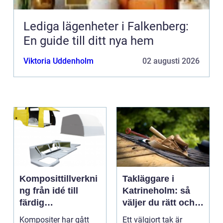
Lediga lägenheter i Falkenberg:
En guide till ditt nya hem
Viktoria Uddenholm
02 augusti 2026
Komposittillverkni
Takläggare i
ng från idé till
Katrineholm: så
färdig
väljer du rätt och
högpresterande
får ett tak som
Kompositer har gått
Ett välgjort tak är