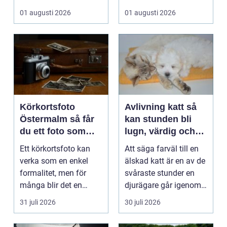
börjar i köket....
01 augusti 2026
01 augusti 2026
Körkortsfoto
Avlivning katt så
Östermalm så får
kan stunden bli
du ett foto som
lugn, värdig och
alltid blir godkänt
trygg
Ett körkortsfoto kan
Att säga farväl till en
verka som en enkel
älskad katt är en av de
formalitet, men för
svåraste stunder en
många blir det en
djurägare går igenom.
oväntad källa till str...
Beslutet o...
31 juli 2026
30 juli 2026