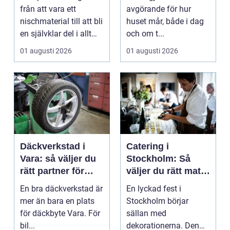
produkt
håller
från att vara ett
avgörande för hur
nischmaterial till att bli
huset mår, både i dag
en självklar del i allt
och om t...
från vindkr...
01 augusti 2026
01 augusti 2026
Däckverkstad i
Catering i
Vara: så väljer du
Stockholm: Så
rätt partner för
väljer du rätt mat
säker körning året
till ditt evenemang
En bra däckverkstad är
En lyckad fest i
runt
mer än bara en plats
Stockholm börjar
för däckbyte Vara. För
sällan med
bil...
dekorationerna. Den