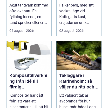
tanden gör ont
hem
Akut tandvärk kommer
Falkenberg, med sitt
ofta oväntat. En
vackra läge vid
fyllning lossnar, en
Kattegatts kust,
tand spricker eller en
erbjuder en unik
visdomstand svulln...
livsupplevelse för ...
04 augusti 2026
02 augusti 2026
Komposittillverkni
Takläggare i
ng från idé till
Katrineholm: så
färdig
väljer du rätt och
högpresterande
får ett tak som
Kompositer har gått
Ett välgjort tak är
produkt
håller
från att vara ett
avgörande för hur
nischmaterial till att bli
huset mår, både i dag