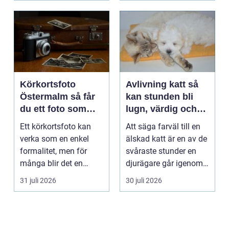
Körkortsfoto
Avlivning katt så
Östermalm så får
kan stunden bli
du ett foto som
lugn, värdig och
alltid blir godkänt
trygg
Ett körkortsfoto kan
Att säga farväl till en
verka som en enkel
älskad katt är en av de
formalitet, men för
svåraste stunder en
många blir det en
djurägare går igenom.
oväntad källa till str...
Beslutet o...
31 juli 2026
30 juli 2026