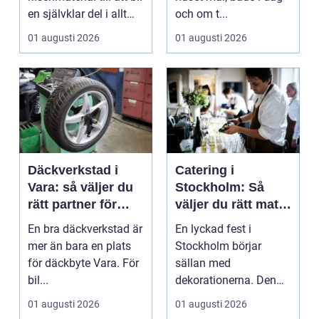
en självklar del i allt
och om t...
från vindkr...
01 augusti 2026
01 augusti 2026
Däckverkstad i
Catering i
Vara: så väljer du
Stockholm: Så
rätt partner för
väljer du rätt mat
säker körning året
till ditt evenemang
En bra däckverkstad är
En lyckad fest i
runt
mer än bara en plats
Stockholm börjar
för däckbyte Vara. För
sällan med
bil...
dekorationerna. Den
börjar i köket....
01 augusti 2026
01 augusti 2026