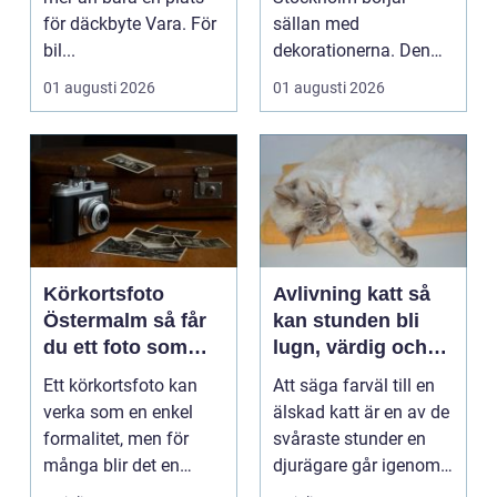
för däckbyte Vara. För
sällan med
bil...
dekorationerna. Den
börjar i köket....
01 augusti 2026
01 augusti 2026
Körkortsfoto
Avlivning katt så
Östermalm så får
kan stunden bli
du ett foto som
lugn, värdig och
alltid blir godkänt
trygg
Ett körkortsfoto kan
Att säga farväl till en
verka som en enkel
älskad katt är en av de
formalitet, men för
svåraste stunder en
många blir det en
djurägare går igenom.
oväntad källa till str...
Beslutet o...