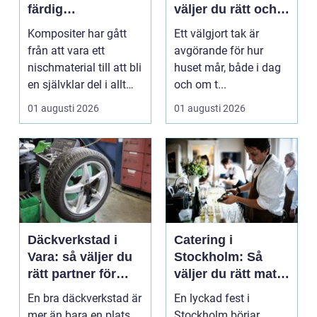
färdig
väljer du rätt och
högpresterande
får ett tak som
Kompositer har gått
Ett välgjort tak är
produkt
håller
från att vara ett
avgörande för hur
nischmaterial till att bli
huset mår, både i dag
en självklar del i allt
och om t...
från vindkr...
01 augusti 2026
01 augusti 2026
Däckverkstad i
Catering i
Vara: så väljer du
Stockholm: Så
rätt partner för
väljer du rätt mat
säker körning året
till ditt evenemang
En bra däckverkstad är
En lyckad fest i
runt
mer än bara en plats
Stockholm börjar