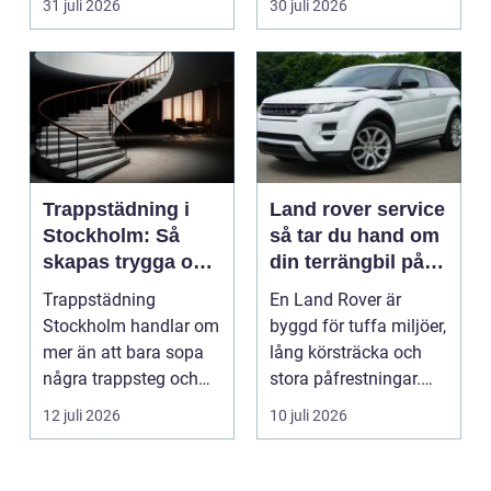
31 juli 2026
30 juli 2026
Trappstädning i
Land rover service
Stockholm: Så
så tar du hand om
skapas trygga och
din terrängbil på
trivsamma
rätt sätt
Trappstädning
En Land Rover är
trapphus
Stockholm handlar om
byggd för tuffa miljöer,
mer än att bara sopa
lång körsträcka och
några trappsteg och
stora påfrestningar.
torka en...
Samtidigt är det ...
12 juli 2026
10 juli 2026