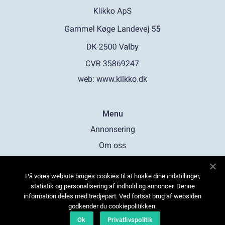
web:
www.klikko.dk
Menu
Annonsering
Om oss
Cookies
På vores website bruges cookies til at huske dine indstillinger,
Kontakta oss
statistik og personalisering af indhold og annoncer. Denne
Sitemap
information deles med tredjepart. Ved fortsat brug af websiden
godkender du cookiepolitikken.
Ok
Privatlivspolitik