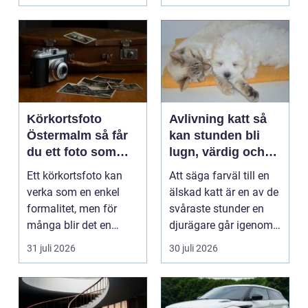
Körkortsfoto
Avlivning katt så
Östermalm så får
kan stunden bli
du ett foto som
lugn, värdig och
alltid blir godkänt
trygg
Ett körkortsfoto kan
Att säga farväl till en
verka som en enkel
älskad katt är en av de
formalitet, men för
svåraste stunder en
många blir det en
djurägare går igenom.
oväntad källa till str...
Beslutet o...
31 juli 2026
30 juli 2026