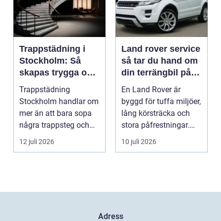
Trappstädning i
Land rover service
Stockholm: Så
så tar du hand om
skapas trygga och
din terrängbil på
trivsamma
rätt sätt
Trappstädning
En Land Rover är
trapphus
Stockholm handlar om
byggd för tuffa miljöer,
mer än att bara sopa
lång körsträcka och
några trappsteg och
stora påfrestningar.
torka en...
Samtidigt är det ...
12 juli 2026
10 juli 2026
Adress