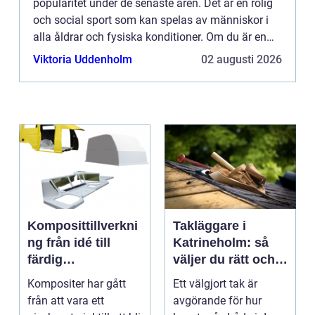
popularitet under de senaste åren. Det är en rolig
och social sport som kan spelas av människor i
alla åldrar och fysiska konditioner. Om du är en
padelentusiast och ha...
Viktoria Uddenholm
02 augusti 2026
Komposittillverkni
Takläggare i
ng från idé till
Katrineholm: så
färdig
väljer du rätt och
högpresterande
får ett tak som
Kompositer har gått
Ett välgjort tak är
produkt
håller
från att vara ett
avgörande för hur