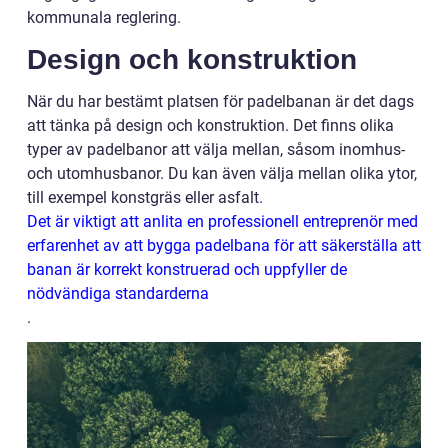
kommunala reglering.
Design och konstruktion
När du har bestämt platsen för padelbanan är det dags
att tänka på design och konstruktion. Det finns olika
typer av padelbanor att välja mellan, såsom inomhus-
och utomhusbanor. Du kan även välja mellan olika ytor,
till exempel konstgräs eller asfalt.
Det är viktigt att anlita en professionell entreprenör med
erfarenhet av att bygga padelbana för att säkerställa att
banan är korrekt konstruerad och uppfyller de
nödvändiga standarderna
.