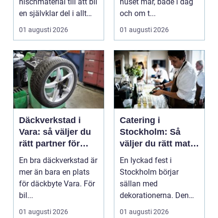
nischmaterial till att bli
huset mår, både i dag
en självklar del i allt
och om t...
från vindkr...
01 augusti 2026
01 augusti 2026
Däckverkstad i
Catering i
Vara: så väljer du
Stockholm: Så
rätt partner för
väljer du rätt mat
säker körning året
till ditt evenemang
En bra däckverkstad är
En lyckad fest i
runt
mer än bara en plats
Stockholm börjar
för däckbyte Vara. För
sällan med
bil...
dekorationerna. Den
börjar i köket....
01 augusti 2026
01 augusti 2026