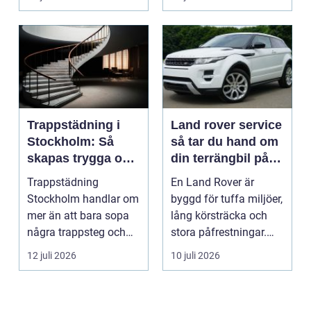
Trappstädning i
Land rover service
Stockholm: Så
så tar du hand om
skapas trygga och
din terrängbil på
trivsamma
rätt sätt
Trappstädning
En Land Rover är
trapphus
Stockholm handlar om
byggd för tuffa miljöer,
mer än att bara sopa
lång körsträcka och
några trappsteg och
stora påfrestningar.
torka en...
Samtidigt är det ...
12 juli 2026
10 juli 2026