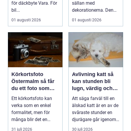
för däckbyte Vara. För
sällan med
bil...
dekorationerna. Den
börjar i köket....
01 augusti 2026
01 augusti 2026
Körkortsfoto
Avlivning katt så
Östermalm så får
kan stunden bli
du ett foto som
lugn, värdig och
alltid blir godkänt
trygg
Ett körkortsfoto kan
Att säga farväl till en
verka som en enkel
älskad katt är en av de
formalitet, men för
svåraste stunder en
många blir det en
djurägare går igenom.
oväntad källa till str...
Beslutet o...
31 juli 2026
30 juli 2026