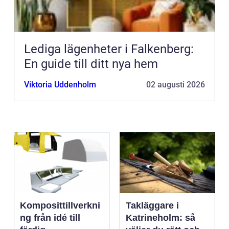
Lediga lägenheter i Falkenberg:
En guide till ditt nya hem
Viktoria Uddenholm
02 augusti 2026
Komposittillverkni
Takläggare i
ng från idé till
Katrineholm: så